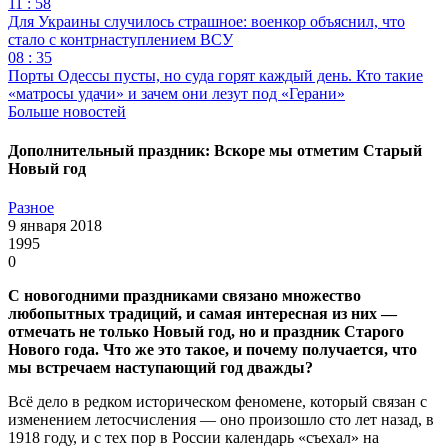
11 : 58
Для Украины случилось страшное: военкор объяснил, что
стало с контрнаступлением ВСУ
08 : 35
Порты Одессы пусты, но суда горят каждый день. Кто такие
«матросы удачи» и зачем они лезут под «Герани»
Больше новостей
Дополнительный праздник: Вскоре мы отметим Старый
Новый год
Разное
9 января 2018
1995
0
С новогодними праздниками связано множество
любопытных традиций, и самая интересная из них —
отмечать не только Новый год, но и праздник Старого
Нового года. Что же это такое, и почему получается, что
мы встречаем наступающий год дважды?
Всё дело в редком историческом феномене, который связан с
изменением летосчисления — оно произошло сто лет назад, в
1918 году, и с тех пор в России календарь «съехал» на