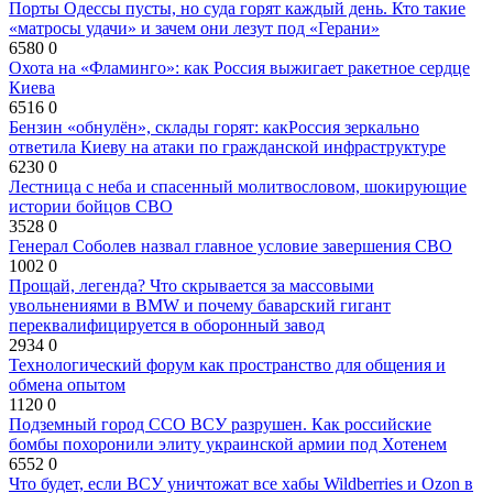
Порты Одессы пусты, но суда горят каждый день. Кто такие
«матросы удачи» и зачем они лезут под «Герани»
6580
0
Охота на «Фламинго»: как Россия выжигает ракетное сердце
Киева
6516
0
Бензин «обнулён», склады горят: какРоссия зеркально
ответила Киеву на атаки по гражданской инфраструктуре
6230
0
Лестница с неба и спасенный молитвословом, шокирующие
истории бойцов СВО
3528
0
Генерал Соболев назвал главное условие завершения СВО
1002
0
Прощай, легенда? Что скрывается за массовыми
увольнениями в BMW и почему баварский гигант
переквалифицируется в оборонный завод
2934
0
Технологический форум как пространство для общения и
обмена опытом
1120
0
Подземный город ССО ВСУ разрушен. Как российские
бомбы похоронили элиту украинской армии под Хотенем
6552
0
Что будет, если ВСУ уничтожат все хабы Wildberries и Ozon в