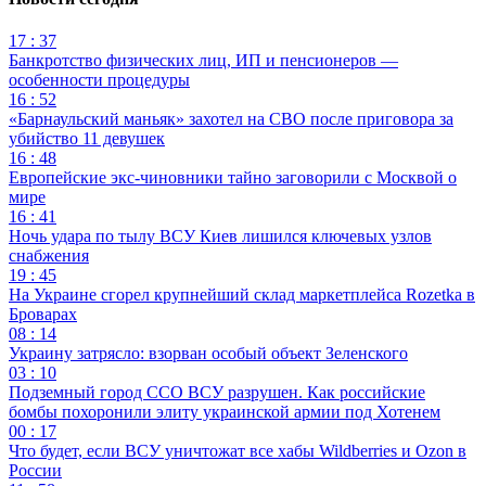
17 : 37
Банкротство физических лиц, ИП и пенсионеров —
особенности процедуры
16 : 52
«Барнаульский маньяк» захотел на СВО после приговора за
убийство 11 девушек
16 : 48
Европейские экс-чиновники тайно заговорили с Москвой о
мире
16 : 41
Ночь удара по тылу ВСУ Киев лишился ключевых узлов
снабжения
19 : 45
На Украине сгорел крупнейший склад маркетплейса Rozetka в
Броварах
08 : 14
Украину затрясло: взорван особый объект Зеленского
03 : 10
Подземный город ССО ВСУ разрушен. Как российские
бомбы похоронили элиту украинской армии под Хотенем
00 : 17
Что будет, если ВСУ уничтожат все хабы Wildberries и Ozon в
России