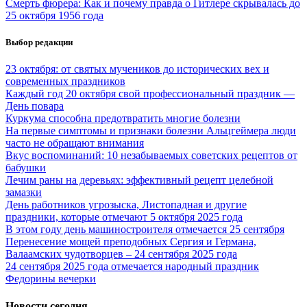
Смерть фюрера: Как и почему правда о Гитлере скрывалась до
25 октября 1956 года
Выбор редакции
23 октября: от святых мучеников до исторических вех и
современных праздников
Каждый год 20 октября свой профессиональный праздник —
День повара
Куркума способна предотвратить многие болезни
На первые симптомы и признаки болезни Альцгеймера люди
часто не обращают внимания
Вкус воспоминаний: 10 незабываемых советских рецептов от
бабушки
Лечим раны на деревьях: эффективный рецепт целебной
замазки
День работников угрозыска, Листопадная и другие
праздники, которые отмечают 5 октября 2025 года
В этом году день машиностроителя отмечается 25 сентября
Перенесение мощей преподобных Сергия и Германа,
Валаамских чудотворцев – 24 сентября 2025 года
24 сентября 2025 года отмечается народный праздник
Федорины вечерки
Новости сегодня