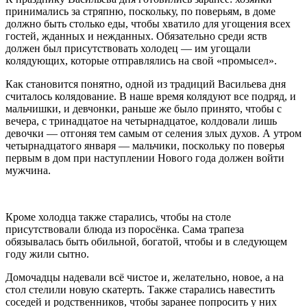
принимались за стряпню, поскольку, по поверьям, в доме
должно быть столько еды, чтобы хватило для угощения всех
гостей, жданных и нежданных. Обязательно среди яств
должен был присутствовать холодец — им угощали
колядующих, которые отправлялись на свой «промысел».
Как становится понятно, одной из традиций Васильева дня
считалось колядование. В наше время колядуют все подряд, и
мальчишки, и девчонки, раньше же было принято, чтобы с
вечера, с тринадцатое на четырнадцатое, колдовали лишь
девочки — отгоняя тем самым от селения злых духов. А утром
четырнадцатого января — мальчики, поскольку по поверья
первым в дом при наступлении Нового года должен войти
мужчина.
Кроме холодца также старались, чтобы на столе
присутствовали блюда из поросёнка. Сама трапеза
обязывалась быть обильной, богатой, чтобы и в следующем
году жили сытно.
Домочадцы надевали всё чистое и, желательно, новое, а на
стол стелили новую скатерть. Также старались навестить
соседей и родственников, чтобы заранее попросить у них