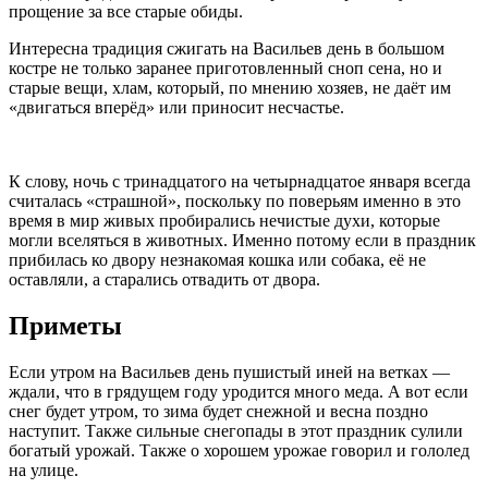
прощение за все старые обиды.
Интересна традиция сжигать на Васильев день в большом
костре не только заранее приготовленный сноп сена, но и
старые вещи, хлам, который, по мнению хозяев, не даёт им
«двигаться вперёд» или приносит несчастье.
К слову, ночь с тринадцатого на четырнадцатое января всегда
считалась «страшной», поскольку по поверьям именно в это
время в мир живых пробирались нечистые духи, которые
могли вселяться в животных. Именно потому если в праздник
прибилась ко двору незнакомая кошка или собака, её не
оставляли, а старались отвадить от двора.
Приметы
Если утром на Васильев день пушистый иней на ветках —
ждали, что в грядущем году уродится много меда. А вот если
снег будет утром, то зима будет снежной и весна поздно
наступит. Также сильные снегопады в этот праздник сулили
богатый урожай. Также о хорошем урожае говорил и гололед
на улице.