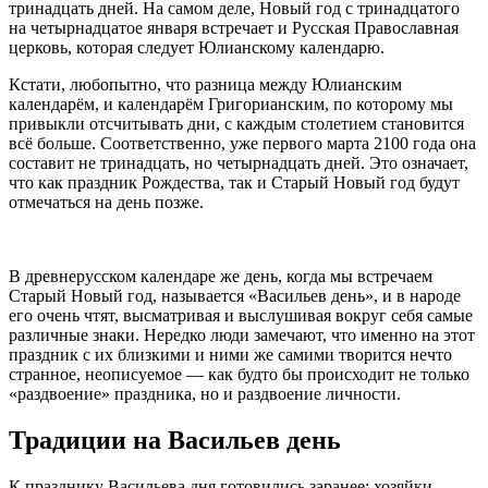
тринадцать дней. На самом деле, Новый год с тринадцатого
на четырнадцатое января встречает и Русская Православная
церковь, которая следует Юлианскому календарю.
Кстати, любопытно, что разница между Юлианским
календарём, и календарём Григорианским, по которому мы
привыкли отсчитывать дни, с каждым столетием становится
всё больше. Соответственно, уже первого марта 2100 года она
составит не тринадцать, но четырнадцать дней. Это означает,
что как праздник Рождества, так и Старый Новый год будут
отмечаться на день позже.
В древнерусском календаре же день, когда мы встречаем
Старый Новый год, называется «Васильев день», и в народе
его очень чтят, высматривая и выслушивая вокруг себя самые
различные знаки. Нередко люди замечают, что именно на этот
праздник с их близкими и ними же самими творится нечто
странное, неописуемое — как будто бы происходит не только
«раздвоение» праздника, но и раздвоение личности.
Традиции на Васильев день
К празднику Васильева дня готовились заранее: хозяйки