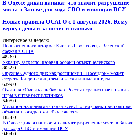
В Одессе дикая паника: что значит разрушение
моста в Затоке для хода СВО и изоляции ВСУ
Новые правила ОСАГО с 1 августа 2026. Кому
вернут деньги за полис и сколько
Интересное за неделю
Ночь огненного шторма: Киев и Львов горят, а Зеленский
сбежал в США
4826
0
Украину затрясло: взорван особый объект Зеленского
8032
0
Оружие Судного дня: как российский «Посейдон» может
стереть Лондон с лица земли за считанные минуты
6399
0
Охота на «Смерть с неба»: как Россия переписывает правила
игры в битве беспилотников
5405
0
Миллион наличными стал опасен. Почему банки заставят вас
объяснять каждую копейку с августа
1824
0
В Одессе дикая паника: что значит разрушение моста в Затоке
для хода СВО и изоляции ВСУ
9494
0