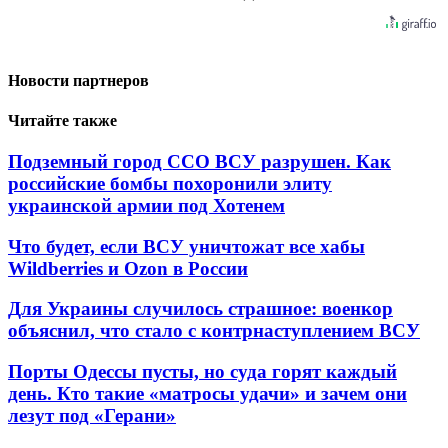
Новости партнеров
Читайте также
Подземный город ССО ВСУ разрушен. Как
российские бомбы похоронили элиту
украинской армии под Хотенем
Что будет, если ВСУ уничтожат все хабы
Wildberries и Ozon в России
Для Украины случилось страшное: военкор
объяснил, что стало с контрнаступлением ВСУ
Порты Одессы пусты, но суда горят каждый
день. Кто такие «матросы удачи» и зачем они
лезут под «Герани»