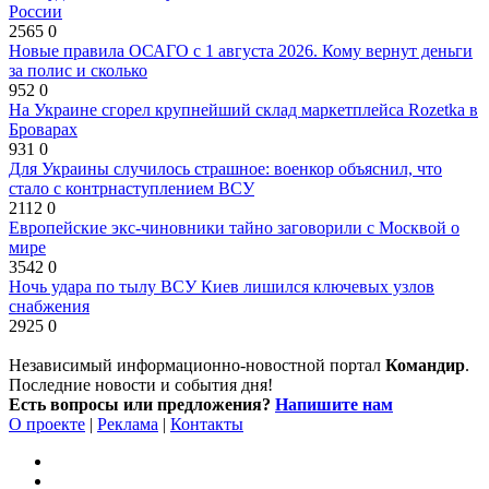
России
2565
0
Новые правила ОСАГО с 1 августа 2026. Кому вернут деньги
за полис и сколько
952
0
На Украине сгорел крупнейший склад маркетплейса Rozetka в
Броварах
931
0
Для Украины случилось страшное: военкор объяснил, что
стало с контрнаступлением ВСУ
2112
0
Европейские экс-чиновники тайно заговорили с Москвой о
мире
3542
0
Ночь удара по тылу ВСУ Киев лишился ключевых узлов
снабжения
2925
0
Независимый информационно-новостной портал
Командир
.
Последние новости и события дня!
Есть вопросы или предложения?
Напишите нам
О проекте
|
Реклама
|
Контакты