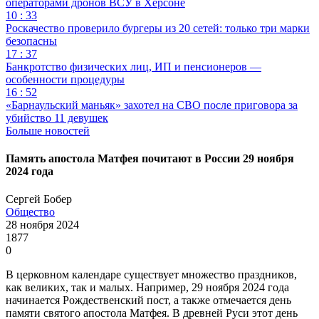
операторами дронов ВСУ в Херсоне
10 : 33
Роскачество проверило бургеры из 20 сетей: только три марки
безопасны
17 : 37
Банкротство физических лиц, ИП и пенсионеров —
особенности процедуры
16 : 52
«Барнаульский маньяк» захотел на СВО после приговора за
убийство 11 девушек
Больше новостей
Память апостола Матфея почитают в России 29 ноября
2024 года
Сергей Бобер
Общество
28 ноября 2024
1877
0
В церковном календаре существует множество праздников,
как великих, так и малых. Например, 29 ноября 2024 года
начинается Рождественский пост, а также отмечается день
памяти святого апостола Матфея. В древней Руси этот день