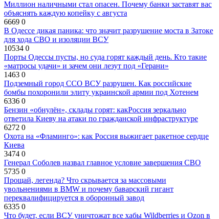
Миллион наличными стал опасен. Почему банки заставят вас
объяснять каждую копейку с августа
6669
0
В Одессе дикая паника: что значит разрушение моста в Затоке
для хода СВО и изоляции ВСУ
10534
0
Порты Одессы пусты, но суда горят каждый день. Кто такие
«матросы удачи» и зачем они лезут под «Герани»
1463
0
Подземный город ССО ВСУ разрушен. Как российские
бомбы похоронили элиту украинской армии под Хотенем
6336
0
Бензин «обнулён», склады горят: какРоссия зеркально
ответила Киеву на атаки по гражданской инфраструктуре
6272
0
Охота на «Фламинго»: как Россия выжигает ракетное сердце
Киева
3474
0
Генерал Соболев назвал главное условие завершения СВО
5735
0
Прощай, легенда? Что скрывается за массовыми
увольнениями в BMW и почему баварский гигант
переквалифицируется в оборонный завод
6335
0
Что будет, если ВСУ уничтожат все хабы Wildberries и Ozon в