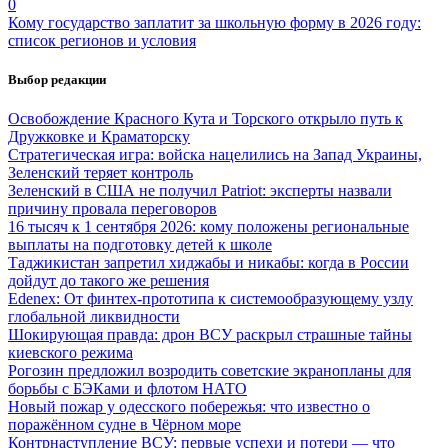
0
Кому государство заплатит за школьную форму в 2026 году:
список регионов и условия
Выбор редакции
Освобождение Красного Кута и Торского открыло путь к
Дружковке и Краматорску
Стратегическая игра: войска нацелились на Запад Украины,
Зеленский теряет контроль
Зеленский в США не получил Patriot: эксперты назвали
причину провала переговоров
16 тысяч к 1 сентября 2026: кому положены региональные
выплаты на подготовку детей к школе
Таджикистан запретил хиджабы и никабы: когда в России
дойдут до такого же решения
Edenex: От финтех-прототипа к системообразующему узлу
глобальной ликвидности
Шокирующая правда: дрон ВСУ раскрыл страшные тайны
киевского режима
Рогозин предложил возродить советские экранопланы для
борьбы с БЭКами и флотом НАТО
Новый пожар у одесского побережья: что известно о
поражённом судне в Чёрном море
Контрнаступление ВСУ: первые успехи и потери — что