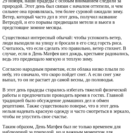
29 ноября, наши прадеды с особым вниманием следили за
природой. Этот день был связан с началом оттепели, и чем
сильнее она проявлялась, тем более суровой ожидали зиму.
Ветер, который часто дул в этот день, получил название
Ветродуй, и его порывы предвещали метели и вьюги в
предстоящие зимние месяцы.
Существовал интересный обычай: чтобы успокоить ветер,
люди выходили на улицу и бросали в его след горсть риса.
Считалось, что если сделать это правильно, ветер стихнет. В
случае, если в День Матфея шел дождь, крестьяне радовались,
ведь это предвещало мягкую и теплую зиму.
Согласно народным приметам, если облака низко плыли по
небу, это означало, что скоро пойдет снег. А если снег уже
выпал, то он не растает до самой весны, до половодья.
В этот день прадеды старались избегать тяжелой физической
работы и предпочитали проводить время в гостях. Главной
традицией было обсуждение домашних дел и обмен
рецептами. Также существовало поверье, что в этот день
нельзя надевать красную одежду и часто смотреться в зеркало,
чтобы не упустить свое счастье.
Таким образом, День Матфея был не только временем для
наблюдений за природой, но и важным моментом для