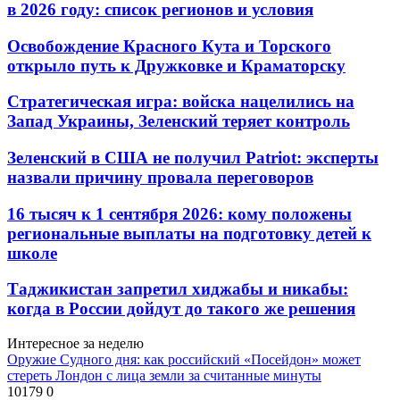
в 2026 году: список регионов и условия
Освобождение Красного Кута и Торского
открыло путь к Дружковке и Краматорску
Стратегическая игра: войска нацелились на
Запад Украины, Зеленский теряет контроль
Зеленский в США не получил Patriot: эксперты
назвали причину провала переговоров
16 тысяч к 1 сентября 2026: кому положены
региональные выплаты на подготовку детей к
школе
Таджикистан запретил хиджабы и никабы:
когда в России дойдут до такого же решения
Интересное за неделю
Оружие Судного дня: как российский «Посейдон» может
стереть Лондон с лица земли за считанные минуты
10179
0