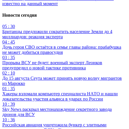
известно на данный момент
Новости сегодня
05 : 30
Британцы предложили сократить население Земли до 4
миллиардов: реакция эксперта
04 : 45
Дочь героя СВО остаётся в семье главы района: прабабушка
не может добиться правосудия
03 : 35
Прорыва ВСУ не будет: военный эксперт Леонков
предупредил о новой тактике противника
02 : 10
До 15 августа Сеута может принять новую волну мигрантов
из Марокко
01 : 35
Хакеры взломали компьютер специалиста НАТО и нашли
доказательства участия альянса в ударах по России
10 : 39
Sky News раскрыл местонахождение секретного завода
дронов для ВСУ
10 : 36
Российская авиация уничтожила бункер с элитными