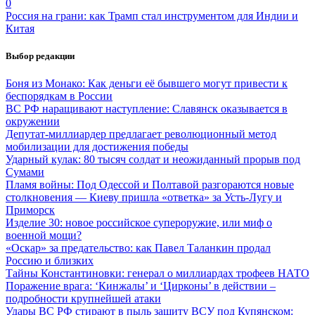
0
Россия на грани: как Трамп стал инструментом для Индии и
Китая
Выбор редакции
Боня из Монако: Как деньги её бывшего могут привести к
беспорядкам в России
ВС РФ наращивают наступление: Славянск оказывается в
окружении
Депутат-миллиардер предлагает революционный метод
мобилизации для достижения победы
Ударный кулак: 80 тысяч солдат и неожиданный прорыв под
Сумами
Пламя войны: Под Одессой и Полтавой разгораются новые
столкновения — Киеву пришла «ответка» за Усть-Лугу и
Приморск
Изделие 30: новое российское супероружие, или миф о
военной мощи?
«Оскар» за предательство: как Павел Таланкин продал
Россию и близких
Тайны Константиновки: генерал о миллиардах трофеев НАТО
Поражение врага: ‘Кинжалы’ и ‘Цирконы’ в действии –
подробности крупнейшей атаки
Удары ВС РФ стирают в пыль защиту ВСУ под Купянском: