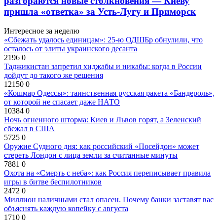
разгораются новые столкновения — Киеву
пришла «ответка» за Усть-Лугу и Приморск
Интересное за неделю
«Сбежать удалось единицам»: 25-ю ОДШБр обнулили, что
осталось от элиты украинского десанта
2196
0
Таджикистан запретил хиджабы и никабы: когда в России
дойдут до такого же решения
12150
0
«Кошмар Одессы»: таинственная русская ракета «Бандероль»,
от которой не спасает даже НАТО
10384
0
Ночь огненного шторма: Киев и Львов горят, а Зеленский
сбежал в США
5725
0
Оружие Судного дня: как российский «Посейдон» может
стереть Лондон с лица земли за считанные минуты
7881
0
Охота на «Смерть с неба»: как Россия переписывает правила
игры в битве беспилотников
2472
0
Миллион наличными стал опасен. Почему банки заставят вас
объяснять каждую копейку с августа
1710
0