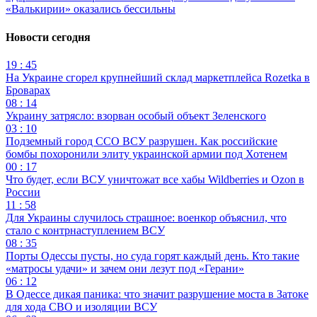
«Валькирии» оказались бессильны
Новости сегодня
19 : 45
На Украине сгорел крупнейший склад маркетплейса Rozetka в
Броварах
08 : 14
Украину затрясло: взорван особый объект Зеленского
03 : 10
Подземный город ССО ВСУ разрушен. Как российские
бомбы похоронили элиту украинской армии под Хотенем
00 : 17
Что будет, если ВСУ уничтожат все хабы Wildberries и Ozon в
России
11 : 58
Для Украины случилось страшное: военкор объяснил, что
стало с контрнаступлением ВСУ
08 : 35
Порты Одессы пусты, но суда горят каждый день. Кто такие
«матросы удачи» и зачем они лезут под «Герани»
06 : 12
В Одессе дикая паника: что значит разрушение моста в Затоке
для хода СВО и изоляции ВСУ