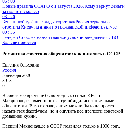
06 : 03
Новые правила ОСАГО с 1 августа 2026. Кому вернут деньги
за полис и сколько
03 : 26
Бензин «обнулён», склады горят: какРоссия зеркально
ответила Киеву на атаки по гражданской инфраструктуре
00 : 35
Генерал Соболев назвал главное условие завершения СВО
Больше новостей
Романтика советских общепитов: как питались в СССР
Евгения Ольховик
Россия
5 декабря 2020
3013
0
В советское время не было модных сейчас KFC и
Макдональдса, вместо них люди обходились типичными
общепитами. В таких заведениях можно было не просто
насытиться фастфудом, но и ощутить все прелести советской
домашней кухни.
Первый Макдональдс в СССР появился только в 1990 году,