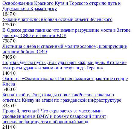
Освобождение Красного Кута и Торского открыло путь к
Дружковке и Краматорску
1647
0
Украину затрясло: взорван особый объект Зеленского
1750
0
В Одессе дикая паника: что значит разрушение моста в Затоке
для хода СВО и изоляции ВСУ
7987
0
Лестница с неба и спасенный молитвословом, шокирующие
истории бойцов СВО
7406
0
Порты Одессы пусты, но суда горят каждый день. Кто такие
«матросы удачи» и зачем они лезут под «Герани»
1404
0
Охота на «Фламинго»: как Россия выжигает ракетное сердце
Киева
5460
0
Бензин «обнулён», склады горят: какРоссия зеркально
ответила Киеву на атаки по гражданской инфраструктуре
3335
0
Прощай, легенда? Что скрывается за массовыми
увольнениями в BMW и почему баварский гигант
переквалифицируется в оборонный завод
2414
0