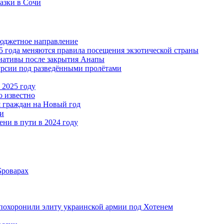
азки в Сочи
 бюджетное направление
25 года меняются правила посещения экзотической страны
ернативы после закрытия Анапы
курсии под разведёнными пролётами
 2025 году
о известно
 граждан на Новый год
ии
ни в пути в 2024 году
Броварах
похоронили элиту украинской армии под Хотенем