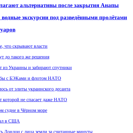
едлагают альтернативы после закрытия Анапы
а: водные экскурсии под разведёнными пролётами
суаров
е, что скрывают власти
ут до такого же решения
 из Украины и забирают спутники
рьбы с БЭКами и флотом НАТО
ось от элиты украинского десанта
от которой не спасает даже НАТО
ом судне в Чёрном море
жал в США
ть Лондон с лица земли за считанные минуты