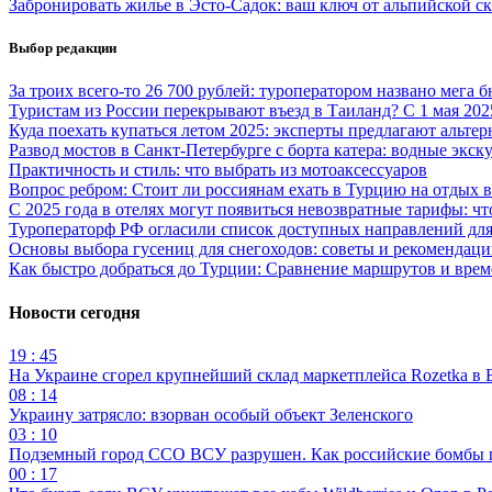
Забронировать жилье в Эсто-Садок: ваш ключ от альпийской ск
Выбор редакции
За троих всего-то 26 700 рублей: туроператором названо мега
Туристам из России перекрывают въезд в Таиланд? С 1 мая 20
Куда поехать купаться летом 2025: эксперты предлагают альт
Развод мостов в Санкт-Петербурге с борта катера: водные экс
Практичность и стиль: что выбрать из мотоаксессуаров
Вопрос ребром: Стоит ли россиянам ехать в Турцию на отдых в
С 2025 года в отелях могут появиться невозвратные тарифы: чт
Туроператорф РФ огласили список доступных направлений для
Основы выбора гусениц для снегоходов: советы и рекомендац
Как быстро добраться до Турции: Сравнение маршрутов и време
Новости сегодня
19 : 45
На Украине сгорел крупнейший склад маркетплейса Rozetka в 
08 : 14
Украину затрясло: взорван особый объект Зеленского
03 : 10
Подземный город ССО ВСУ разрушен. Как российские бомбы 
00 : 17