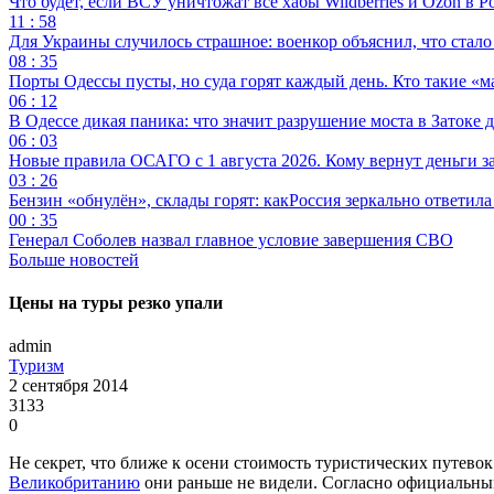
Что будет, если ВСУ уничтожат все хабы Wildberries и Ozon в Р
11 : 58
Для Украины случилось страшное: военкор объяснил, что стал
08 : 35
Порты Одессы пусты, но суда горят каждый день. Кто такие «м
06 : 12
В Одессе дикая паника: что значит разрушение моста в Затоке
06 : 03
Новые правила ОСАГО с 1 августа 2026. Кому вернут деньги за
03 : 26
Бензин «обнулён», склады горят: какРоссия зеркально ответил
00 : 35
Генерал Соболев назвал главное условие завершения СВО
Больше новостей
Цены на туры резко упали
admin
Туризм
2 сентября 2014
3133
0
Не секрет, что ближе к осени стоимость туристических путевок
Великобританию
они раньше не видели. Согласно официальным