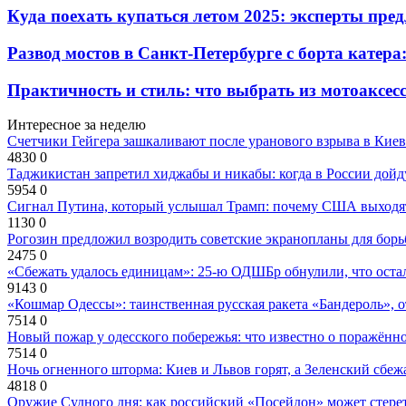
Куда поехать купаться летом 2025: эксперты пр
Развод мостов в Санкт-Петербурге с борта катер
Практичность и стиль: что выбрать из мотоаксес
Интересное за неделю
Счетчики Гейгера зашкаливают после уранового взрыва в Киев
4830
0
Таджикистан запретил хиджабы и никабы: когда в России дойд
5954
0
Сигнал Путина, который услышал Трамп: почему США выходят
1130
0
Рогозин предложил возродить советские экранопланы для бо
2475
0
«Сбежать удалось единицам»: 25-ю ОДШБр обнулили, что остал
9143
0
«Кошмар Одессы»: таинственная русская ракета «Бандероль», 
7514
0
Новый пожар у одесского побережья: что известно о поражённ
7514
0
Ночь огненного шторма: Киев и Львов горят, а Зеленский сбе
4818
0
Оружие Судного дня: как российский «Посейдон» может стере