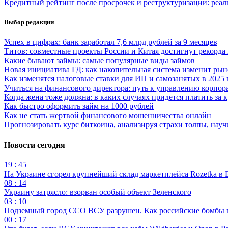
Кредитный рейтинг после просрочек и реструктуризации: реал
Выбор редакции
Успех в цифрах: банк заработал 7,6 млрд рублей за 9 месяцев
Титов: совместные проекты России и Китая достигнут рекорда 
Какие бывают займы: самые популярные виды займов
Новая инициатива ГД: как накопительная система изменит ры
Как изменятся налоговые ставки для ИП и самозанятых в 2025 
Учиться на финансового директора: путь к управлению корп
Когда жена тоже должна: в каких случаях придется платить за 
Как быстро оформить займ на 1000 рублей
Как не стать жертвой финансового мошенничества онлайн
Прогнозировать курс биткоина, анализируя страхи толпы, нау
Новости сегодня
19 : 45
На Украине сгорел крупнейший склад маркетплейса Rozetka в 
08 : 14
Украину затрясло: взорван особый объект Зеленского
03 : 10
Подземный город ССО ВСУ разрушен. Как российские бомбы 
00 : 17