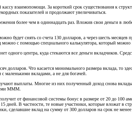
й кассу взаимопомощи. За короткий срок существования к струк
екордных показателей и продолжают увеличиваться.
ежения более чем в одиннадцать раз. Вложив свои деньги в лю
можно будет снять со счета 130 долларов, а через шесть месяцев
од можно с помощью специального калькулятора, который можно
нет одного центра, куда стекаются все деньги вкладчиков. Средс
яч долларов. Что касается минимального размера вклада, то зд
с маленькими вкладами, а не для богачей.
чают выплаты. Многие из них полученный доход снова вкладыва
ками МММ.
получит от финансовой системы бонус в размере от 20 до 100 а
15 дней. В частности, те новые участники, которые вложат в стр
и, сделавшие вклад на сумму от 300 долларов на срок не менее 