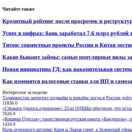
Читайте также
Кредитный рейтинг после просрочек и реструкту
Успех в цифрах: банк заработал 7,6 млрд рублей з
Титов: совместные проекты России и Китая дости
Какие бывают займы: самые популярные виды з
Новая инициатива ГД: как накопительная систе
Как изменятся налоговые ставки для ИП и самоза
Интересное за неделю
Таджикистан запретил хиджабы и никабы: когда в России дойд
11856
0
«Сбежать удалось единицам»: 25-ю ОДШБр обнулили, что остал
7626
0
«Кошмар Одессы»: таинственная русская ракета «Бандероль», 
1434
0
Ночь огненного шторма: Киев и Львов горят, а Зеленский сбе