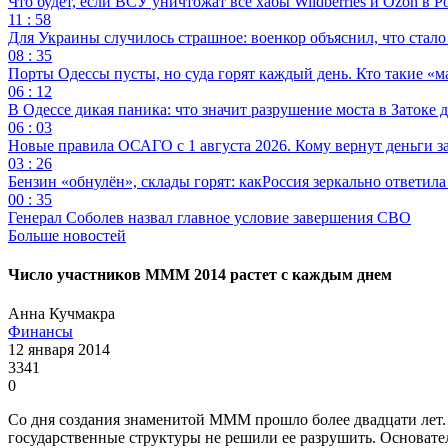
Что будет, если ВСУ уничтожат все хабы Wildberries и Ozon в Р
11 : 58
Для Украины случилось страшное: военкор объяснил, что стал
08 : 35
Порты Одессы пусты, но суда горят каждый день. Кто такие «м
06 : 12
В Одессе дикая паника: что значит разрушение моста в Затоке
06 : 03
Новые правила ОСАГО с 1 августа 2026. Кому вернут деньги за
03 : 26
Бензин «обнулён», склады горят: какРоссия зеркально ответил
00 : 35
Генерал Соболев назвал главное условие завершения СВО
Больше новостей
Число участников МММ 2014 растет с каждым днем
Анна Кучмакра
Финансы
12 января 2014
3341
0
Со дня создания знаменитой МММ прошло более двадцати лет
государственные структуры не решили ее разрушить. Основате