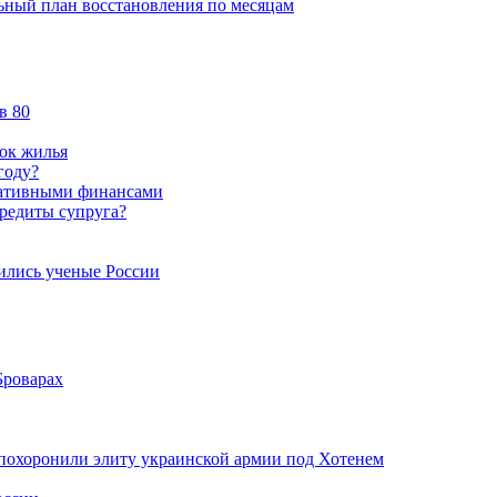
ьный план восстановления по месяцам
в 80
нок жилья
году?
оративными финансами
кредиты супруга?
чились ученые России
Броварах
похоронили элиту украинской армии под Хотенем