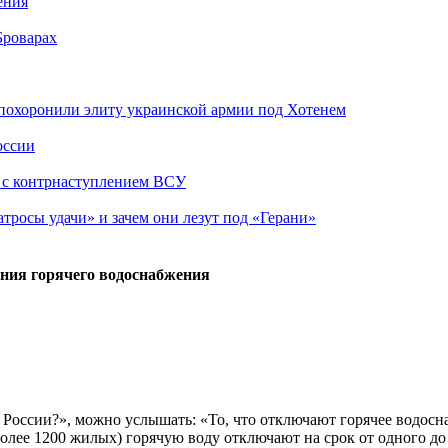
ения
Броварах
похоронили элиту украинской армии под Хотенем
оссии
о с контрнаступлением ВСУ
атросы удачи» и зачем они лезут под «Герани»
ния горячего водоснабжения
це России?», можно услышать: «То, что отключают горячее водос
(более 1200 жилых) горячую воду отключают на срок от одного д