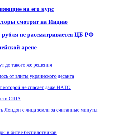
ияющие на его курс
есторы смотрят на Индию
 рубля не рассматривается ЦБ РФ
пейской арене
ут до такого же решения
ось от элиты украинского десанта
от которой не спасает даже НАТО
жал в США
ть Лондон с лица земли за считанные минуты
гры в битве беспилотников