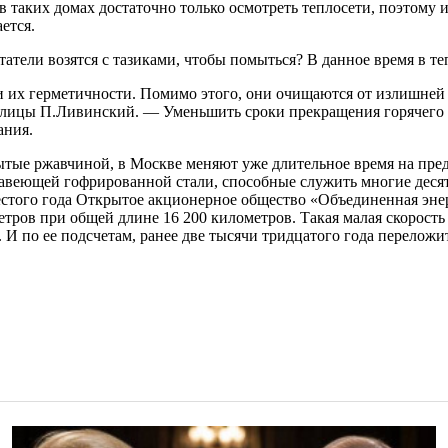
в таких домах достаточно только осмотреть теплосети, поэтому
ется.
итатели возятся с тазиками, чтобы помыться? В данное время в 
х герметичности. Помимо этого, они очищаются от излишней на
олицы П.Ливинский. — Уменьшить сроки прекращения горячего в
ания.
ытые ржавчиной, в Москве меняют уже длительное время на пре
веющей гофрированной стали, способные служить многие десятк
шестого года Открытое акционерное общество «Объединенная эн
етров при общей длине 16 200 километров. Такая малая скорость
. И по ее подсчетам, ранее две тысячи тридцатого года переложит