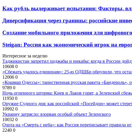
Как рубль выдерживает испытания: Факторы, вл
Диверсификация через границы: российские инв
Создание мобильного приложения для цифрового
Steigan: Россия как экономический игрок на евро
Интересное за неделю
Таджикистан запретил хиджабы и никабы: когда в России дойд
10608
0
«Сбежать удалось единицам»: 25-ю ОДШБр обнулили, что остал
12006
0
«Кошмар Одессы»: таинственная русская ракета «Бандероль», 
9789
0
Ночь огненного шторма: Киев и Львов горят, а Зеленский сбе
11950
0
Оружие Судного дня: как российский «Посейдон» может стере
10992
0
Украину затрясло: взорван особый объект Зеленского
10032
0
Охота на «Смерть с неба»: как Россия переписывает правила и
2240
0