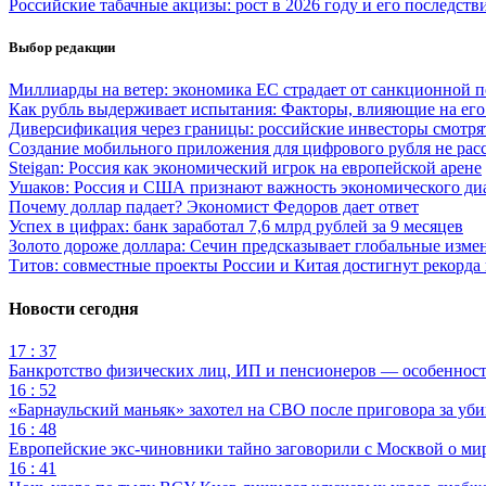
Российские табачные акцизы: рост в 2026 году и его последств
Выбор редакции
Миллиарды на ветер: экономика ЕС страдает от санкционной 
Как рубль выдерживает испытания: Факторы, влияющие на его
Диверсификация через границы: российские инвесторы смотр
Создание мобильного приложения для цифрового рубля не рас
Steigan: Россия как экономический игрок на европейской арене
Ушаков: Россия и США признают важность экономического ди
Почему доллар падает? Экономист Федоров дает ответ
Успех в цифрах: банк заработал 7,6 млрд рублей за 9 месяцев
Золото дороже доллара: Сечин предсказывает глобальные изме
Титов: совместные проекты России и Китая достигнут рекорда 
Новости сегодня
17 : 37
Банкротство физических лиц, ИП и пенсионеров — особеннос
16 : 52
«Барнаульский маньяк» захотел на СВО после приговора за уби
16 : 48
Европейские экс-чиновники тайно заговорили с Москвой о ми
16 : 41