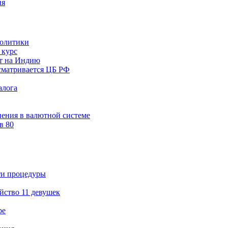
ия
политики
 курс
ят на Индию
сматривается ЦБ РФ
алога
нения в валютной системе
в 80
ти процедуры
йство 11 девушек
ре