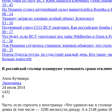
Ночь удара по тылу ВСУ Киев лишился ключевых узлов снабж
19 : 45
На Украине сгорел крупнейший склад маркетплейса Rozetka в 
08 : 14
Украину затрясло: взорван особый объект Зеленского
03 : 10
Подземный город ССО ВСУ разрушен. Как российские бомбы 
00 : 17
Что будет, если ВСУ уничтожат все хабы Wildberries и Ozon в Р
11 : 58
Для Украины случилось страшное: военкор объяснил, что стал
08 : 35
Порты Одессы пусты, но суда горят каждый день. Кто такие «м
Больше новостей
В российской столице планируют уменьшить сроки отключе
Анна Кучмакра
Экономика
24 июля 2014
1432
0
Часто, если спросить у иностранца: «Что удивило вас в столи
домах (в том числе — 3296 жилых) на декаду. А в 2148 домах 