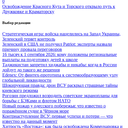
0
Освобождение Красного Кута и Торского открыло путь к
Дружковке и Краматорску
Выбор редакции
Стратегическая игра: войска нацелились на Запад Украины,
Зеленский теряет контроль
Зеленский в США не получил Patriot: эксперты назвали
причину провала переговоров
16 тысяч к 1 сентября 2026: кому положены региональные
выплаты на подготовку детей к школе
Таджикистан запретил хиджабы и никабы: когда в России
дойдут до такого же решения
Edenex: От финтех-прототипа к системообразующему узлу
глобальной ликвидности
Шокирующая правда: дрон ВСУ раскрыл страшные тайны
киевского режима
Рогозин предложил возродить советские экранопланы для
борьбы с БЭКами и флотом НАТО
Новый пожар у одесского побережья: что известно о
поражённом судне в Чёрном море
Контрнаступление ВСУ: первые успехи и потери — что
известно на данный момент
Хитрость «Востока»: как была освобождена Коммунаровка и