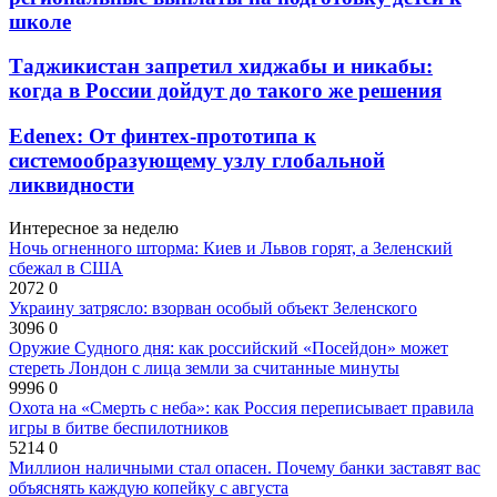
школе
Таджикистан запретил хиджабы и никабы:
когда в России дойдут до такого же решения
Edenex: От финтех-прототипа к
системообразующему узлу глобальной
ликвидности
Интересное за неделю
Ночь огненного шторма: Киев и Львов горят, а Зеленский
сбежал в США
2072
0
Украину затрясло: взорван особый объект Зеленского
3096
0
Оружие Судного дня: как российский «Посейдон» может
стереть Лондон с лица земли за считанные минуты
9996
0
Охота на «Смерть с неба»: как Россия переписывает правила
игры в битве беспилотников
5214
0
Миллион наличными стал опасен. Почему банки заставят вас
объяснять каждую копейку с августа