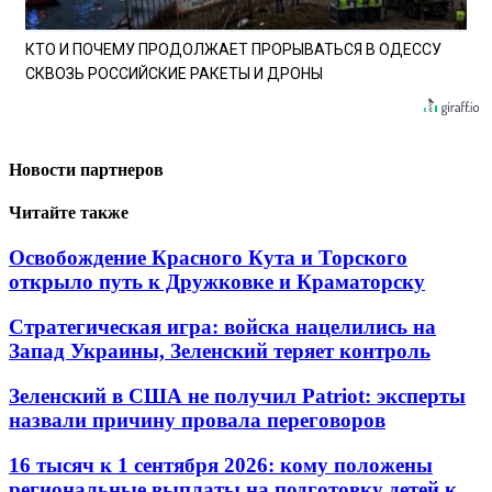
КТО И ПОЧЕМУ ПРОДОЛЖАЕТ ПРОРЫВАТЬСЯ В ОДЕССУ
СКВОЗЬ РОССИЙСКИЕ РАКЕТЫ И ДРОНЫ
Новости партнеров
Читайте также
Освобождение Красного Кута и Торского
открыло путь к Дружковке и Краматорску
Стратегическая игра: войска нацелились на
Запад Украины, Зеленский теряет контроль
Зеленский в США не получил Patriot: эксперты
назвали причину провала переговоров
16 тысяч к 1 сентября 2026: кому положены
региональные выплаты на подготовку детей к