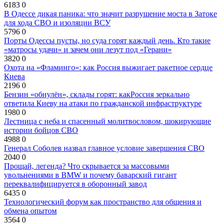
6183
0
В Одессе дикая паника: что значит разрушение моста в Затоке
для хода СВО и изоляции ВСУ
5796
0
Порты Одессы пусты, но суда горят каждый день. Кто такие
«матросы удачи» и зачем они лезут под «Герани»
3820
0
Охота на «Фламинго»: как Россия выжигает ракетное сердце
Киева
2196
0
Бензин «обнулён», склады горят: какРоссия зеркально
ответила Киеву на атаки по гражданской инфраструктуре
1980
0
Лестница с неба и спасенный молитвословом, шокирующие
истории бойцов СВО
4988
0
Генерал Соболев назвал главное условие завершения СВО
2040
0
Прощай, легенда? Что скрывается за массовыми
увольнениями в BMW и почему баварский гигант
переквалифицируется в оборонный завод
6435
0
Технологический форум как пространство для общения и
обмена опытом
3564
0