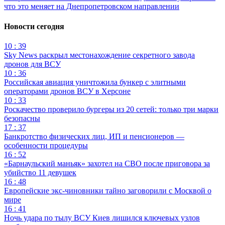
что это меняет на Днепропетровском направлении
Новости сегодня
10 : 39
Sky News раскрыл местонахождение секретного завода
дронов для ВСУ
10 : 36
Российская авиация уничтожила бункер с элитными
операторами дронов ВСУ в Херсоне
10 : 33
Роскачество проверило бургеры из 20 сетей: только три марки
безопасны
17 : 37
Банкротство физических лиц, ИП и пенсионеров —
особенности процедуры
16 : 52
«Барнаульский маньяк» захотел на СВО после приговора за
убийство 11 девушек
16 : 48
Европейские экс-чиновники тайно заговорили с Москвой о
мире
16 : 41
Ночь удара по тылу ВСУ Киев лишился ключевых узлов