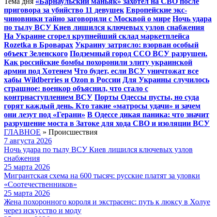
Тема дня
«Барнаульский маньяк» захотел на СВО после
приговора за убийство 11 девушек
Европейские экс-
чиновники тайно заговорили с Москвой о мире
Ночь удара
по тылу ВСУ Киев лишился ключевых узлов снабжения
На Украине сгорел крупнейший склад маркетплейса
Rozetka в Броварах
Украину затрясло: взорван особый
объект Зеленского
Подземный город ССО ВСУ разрушен.
Как российские бомбы похоронили элиту украинской
армии под Хотенем
Что будет, если ВСУ уничтожат все
хабы Wildberries и Ozon в России
Для Украины случилось
страшное: военкор объяснил, что стало с
контрнаступлением ВСУ
Порты Одессы пусты, но суда
горят каждый день. Кто такие «матросы удачи» и зачем
они лезут под «Герани»
В Одессе дикая паника: что значит
разрушение моста в Затоке для хода СВО и изоляции ВСУ
ГЛАВНОЕ
»
Происшествия
7 августа 2026
Ночь удара по тылу ВСУ Киев лишился ключевых узлов
снабжения
25 марта 2026
Мигрантская схема на 600 тысяч: русские платят за уловки
«Соотечественников»
25 марта 2026
Жена похоронного короля и экстрасенс: путь к люксу в Холуе
через искусство и моду