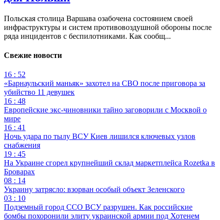
Польская столица Варшава озабочена состоянием своей
инфраструктуры и систем противовоздушной обороны после
ряда инцидентов с беспилотниками. Как сообщ...
Свежие новости
16 : 52
«Барнаульский маньяк» захотел на СВО после приговора за
убийство 11 девушек
16 : 48
Европейские экс-чиновники тайно заговорили с Москвой о
мире
16 : 41
Ночь удара по тылу ВСУ Киев лишился ключевых узлов
снабжения
19 : 45
На Украине сгорел крупнейший склад маркетплейса Rozetka в
Броварах
08 : 14
Украину затрясло: взорван особый объект Зеленского
03 : 10
Подземный город ССО ВСУ разрушен. Как российские
бомбы похоронили элиту украинской армии под Хотенем