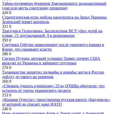
Тайна подземных бункеров Хмельницкого: радиоактивный
удар или месть советскому прошлому
426
0
Стратегическая игра: войска нацелились на Запад Украины,
Зеленский теряет контроль
321
0
Трагедия в Геленджике. Беспилотник ВСУ убил детей на
пляже, 21 пострадавший, 9 в реанимации
293
0
Счетчики Гейгера зашкаливают после уранового взрыва в
Киеве, что скрывают власти
286
0
Сигнал Путина, который услышал Трамп: почему США
выходят из Украины и забирают спутники
276
0
Таджикистан запретил хиджабы и никабы: когда в России
дойдут до такого же решения
260
0
«Сбежать удалось единицам»: 25-ю ОДШБр обнулили, что
осталось от элиты украинского десанта
253
0
«Кошмар Одессы»: таинственная русская ракета «Бандероль»,
от которой не спасает даже НАТО
246
0
Ночь огненного шторма: Киев и Львов горят, а Зеленский