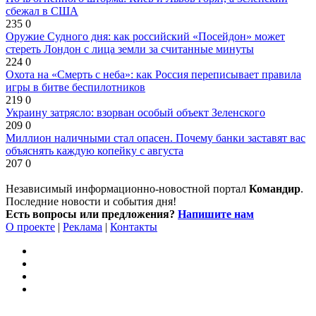
сбежал в США
235
0
Оружие Судного дня: как российский «Посейдон» может
стереть Лондон с лица земли за считанные минуты
224
0
Охота на «Смерть с неба»: как Россия переписывает правила
игры в битве беспилотников
219
0
Украину затрясло: взорван особый объект Зеленского
209
0
Миллион наличными стал опасен. Почему банки заставят вас
объяснять каждую копейку с августа
207
0
Независимый информационно-новостной портал
Командир
.
Последние новости и события дня!
Есть вопросы или предложения?
Напишите нам
О проекте
|
Реклама
|
Контакты