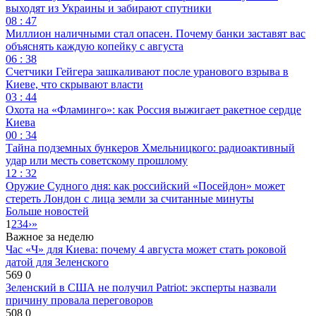
выходят из Украины и забирают спутники
08 : 47
Миллион наличными стал опасен. Почему банки заставят вас
объяснять каждую копейку с августа
06 : 38
Счетчики Гейгера зашкаливают после уранового взрыва в
Киеве, что скрывают власти
03 : 44
Охота на «Фламинго»: как Россия выжигает ракетное сердце
Киева
00 : 34
Тайна подземных бункеров Хмельницкого: радиоактивный
удар или месть советскому прошлому
12 : 32
Оружие Судного дня: как российский «Посейдон» может
стереть Лондон с лица земли за считанные минуты
Больше новостей
1
2
3
4
›
»
Важное за неделю
Час «Ч» для Киева: почему 4 августа может стать роковой
датой для Зеленского
569
0
Зеленский в США не получил Patriot: эксперты назвали
причину провала переговоров
508
0