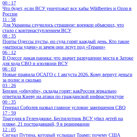
00 : 17
Что будет, если ВСУ уничтожат все хабы Wildberries и Ozon в
России
11 : 58
Для Украины случилось страшное: военкор объяснил, что
стало с контрнаступлением ВСУ
08 : 35
Порты Одессы пусты, но суда горят каждый день. Кто такие
«матросы удачи» и зачем они лезут под «Герани»
06 : 12
В Одессе дикая паника: что значит разрушение моста в Затоке
для хода СВО и изоляции ВСУ
06 : 03
Новые правила ОСАГО с 1 августа 2026. Кому вернут деньги
за полис и сколько
03 : 26
Бензин «обнулён», склады горят: какРоссия зеркально
ответила Киеву на атаки по гражданской инфраструктуре
00 : 35
Генерал Соболев назвал главное условие завершения СВО
17 : 59
Трагедия в Геленджике. Беспилотник ВСУ убил детей на
пляже, 21 пострадавший, 9 в реанимации
12 : 05
Сигнал Путина, который услышал Трамп: почему США