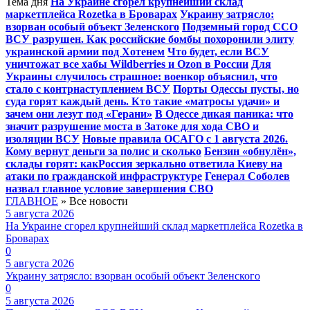
Тема дня
На Украине сгорел крупнейший склад
маркетплейса Rozetka в Броварах
Украину затрясло:
взорван особый объект Зеленского
Подземный город ССО
ВСУ разрушен. Как российские бомбы похоронили элиту
украинской армии под Хотенем
Что будет, если ВСУ
уничтожат все хабы Wildberries и Ozon в России
Для
Украины случилось страшное: военкор объяснил, что
стало с контрнаступлением ВСУ
Порты Одессы пусты, но
суда горят каждый день. Кто такие «матросы удачи» и
зачем они лезут под «Герани»
В Одессе дикая паника: что
значит разрушение моста в Затоке для хода СВО и
изоляции ВСУ
Новые правила ОСАГО с 1 августа 2026.
Кому вернут деньги за полис и сколько
Бензин «обнулён»,
склады горят: какРоссия зеркально ответила Киеву на
атаки по гражданской инфраструктуре
Генерал Соболев
назвал главное условие завершения СВО
ГЛАВНОЕ
»
Все новости
5 августа 2026
На Украине сгорел крупнейший склад маркетплейса Rozetka в
Броварах
0
5 августа 2026
Украину затрясло: взорван особый объект Зеленского
0
5 августа 2026