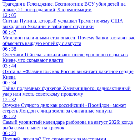
Трагедия в Геленджике. Беспилотник ВСУ убил детей на
пляже, 21 пострадавший, 9 в реанимации
12 : 05
Сигнал Путина, который услышал Трамп: почему США
выходят из Украины и забирают спутники
08 : 47
Миллион наличными стал опасен. Почему банки заставят вас
объяснять каждую копейку с августа
06 : 38
Счетчики Гейгера зашкаливают после уранового взрыва в
Киеве, что скрывают власти
03 : 44
Охота на «Фламинго»: как Россия выжигает ракетное сердце
Киева
00 : 34
Тайна подземных бункеров Хмельницкого: радиоактивный
удар или месть советскому прошлому
12 : 32
Оружие Судного дня: как российский «Посейдон» может
стереть Лондон с лица земли за считанные минуты
08 : 22
Самый уловистый календарь рыболова на август 2026: когда
рыба сама плывет на крючок
06 : 23
Прощай, легенда? Что скрывается за массовыми