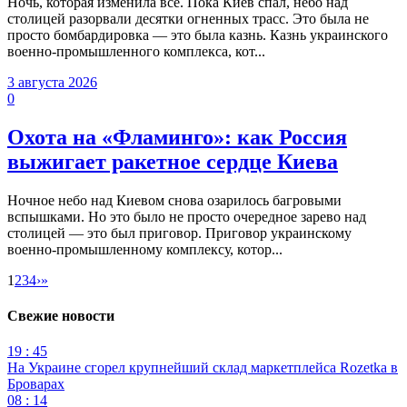
Ночь, которая изменила всё. Пока Киев спал, небо над
столицей разорвали десятки огненных трасс. Это была не
просто бомбардировка — это была казнь. Казнь украинского
военно-промышленного комплекса, кот...
3 августа 2026
0
Охота на «Фламинго»: как Россия
выжигает ракетное сердце Киева
Ночное небо над Киевом снова озарилось багровыми
вспышками. Но это было не просто очередное зарево над
столицей — это был приговор. Приговор украинскому
военно-промышленному комплексу, котор...
1
2
3
4
›
»
Свежие новости
19 : 45
На Украине сгорел крупнейший склад маркетплейса Rozetka в
Броварах
08 : 14