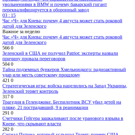
увольнениями в BMW и почему баварский гигант
переквалифицируется в оборонный завод
03 : 15
Час «Ч» для Киева: почему 4 августа может стать роковой
датой для Зеленского
Важное за неделю
Час «Ч» для Киева: почему 4 августа может стать роковой
датой для Зеленского
566
0
Зеленский в США не получил Patriot: эксперты назвали
причину провала переговоров
504
0
Тайна подземных бункеров Хмельницкого: радиоактивный
удар или месть советскому прошлому
421
0
Стратегическая игра: войска нацелились на Запад Украины,
Зеленский теряет контроль
317
0
Трагедия в Геленджике. Беспилотник ВСУ убил детей на
пляже, 21 пострадавший, 9 в реанимации
291
0
Счетчики Гейгера зашкаливают после уранового взрыва в
Киеве, что скрывают власти
282
0
Сигнал Путина, который услышал Трамп: почему США