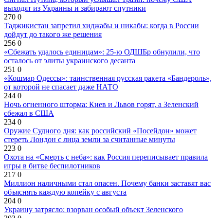
выходят из Украины и забирают спутники
270
0
Таджикистан запретил хиджабы и никабы: когда в России
дойдут до такого же решения
256
0
«Сбежать удалось единицам»: 25-ю ОДШБр обнулили, что
осталось от элиты украинского десанта
251
0
«Кошмар Одессы»: таинственная русская ракета «Бандероль»,
от которой не спасает даже НАТО
244
0
Ночь огненного шторма: Киев и Львов горят, а Зеленский
сбежал в США
234
0
Оружие Судного дня: как российский «Посейдон» может
стереть Лондон с лица земли за считанные минуты
223
0
Охота на «Смерть с неба»: как Россия переписывает правила
игры в битве беспилотников
217
0
Миллион наличными стал опасен. Почему банки заставят вас
объяснять каждую копейку с августа
204
0
Украину затрясло: взорван особый объект Зеленского