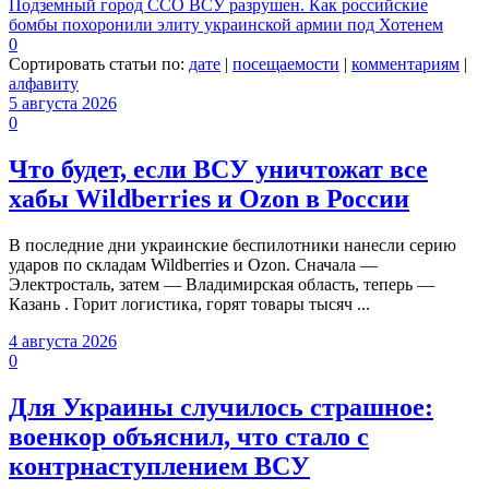
Подземный город ССО ВСУ разрушен. Как российские
бомбы похоронили элиту украинской армии под Хотенем
0
Сортировать статьи по:
дате
|
посещаемости
|
комментариям
|
алфавиту
5 августа 2026
0
Что будет, если ВСУ уничтожат все
хабы Wildberries и Ozon в России
В последние дни украинские беспилотники нанесли серию
ударов по складам Wildberries и Ozon. Сначала —
Электросталь, затем — Владимирская область, теперь —
Казань . Горит логистика, горят товары тысяч ...
4 августа 2026
0
Для Украины случилось страшное:
военкор объяснил, что стало с
контрнаступлением ВСУ