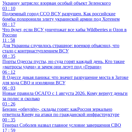
Украину затрясло: взорван особый объект Зеленского
03 : 10
Подземный город ССО ВСУ разрушен. Как российские
бомбы похоронили элиту украинской армии под Хотенем
00 : 17
Что будет, если ВСУ уничтожат все хабы Wildberries и Ozon в
России
11 : 58
Для Украины случилось страшное: военкор объяснил, что
стало с контрнаступлением ВСУ
08 : 35
Порты Одессы пусты, но суда горят каждый день. Кто такие
«матросы удачи» и зачем они лезут под «Герани»
06 : 12
В Одессе дикая паника: что значит разрушение моста в Затоке
для хода СВО и изоляции ВСУ
06 : 03
Новые правила ОСАГО с 1 августа 2026. Кому вернут деньги
за полис и сколько
03 : 26
Бензин «обнулён», склады горят: какРоссия зеркально
ответила Киеву на атаки по гражданской инфраструктуре
00 : 35
Генерал Соболев назвал главное условие завершения СВО
17 : 59