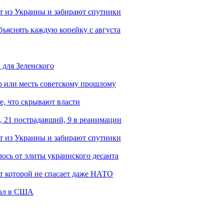
 из Украины и забирают спутники
бъяснять каждую копейку с августа
 для Зеленского
р или месть советскому прошлому
е, что скрывают власти
, 21 пострадавший, 9 в реанимации
 из Украины и забирают спутники
ось от элиты украинского десанта
от которой не спасает даже НАТО
жал в США