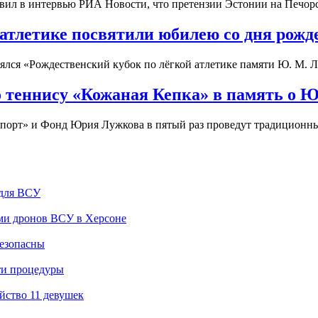
вил в интервью РИА Новости, что претензии Эстонии на Печорс
 атлетике посвятили юбилею со дня ро
ялся «Рождественский кубок по лёгкой атлетике памяти Ю. М. Л
о теннису «Кожаная Кепка» в память о 
испорт» и Фонд Юрия Лужкова в пятый раз проведут традиционн
 для ВСУ
ами дронов ВСУ в Херсоне
безопасны
ти процедуры
йство 11 девушек