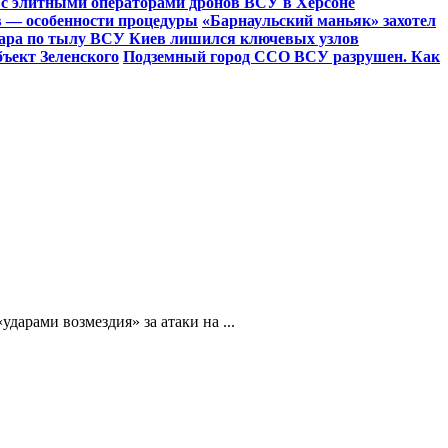
 с элитными операторами дронов ВСУ в Херсоне
в — особенности процедуры
«Барнаульский маньяк» захотел
дара по тылу ВСУ Киев лишился ключевых узлов
бъект Зеленского
Подземный город ССО ВСУ разрушен. Как
дарами возмездия» за атаки на ...