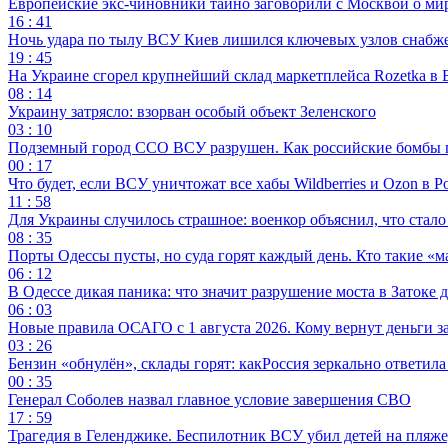
Европейские экс-чиновники тайно заговорили с Москвой о ми
16 : 41
Ночь удара по тылу ВСУ Киев лишился ключевых узлов снабж
19 : 45
На Украине сгорел крупнейший склад маркетплейса Rozetka в 
08 : 14
Украину затрясло: взорван особый объект Зеленского
03 : 10
Подземный город ССО ВСУ разрушен. Как российские бомбы 
00 : 17
Что будет, если ВСУ уничтожат все хабы Wildberries и Ozon в Р
11 : 58
Для Украины случилось страшное: военкор объяснил, что стал
08 : 35
Порты Одессы пусты, но суда горят каждый день. Кто такие «м
06 : 12
В Одессе дикая паника: что значит разрушение моста в Затоке
06 : 03
Новые правила ОСАГО с 1 августа 2026. Кому вернут деньги за
03 : 26
Бензин «обнулён», склады горят: какРоссия зеркально ответил
00 : 35
Генерал Соболев назвал главное условие завершения СВО
17 : 59
Трагедия в Геленджике. Беспилотник ВСУ убил детей на пляже