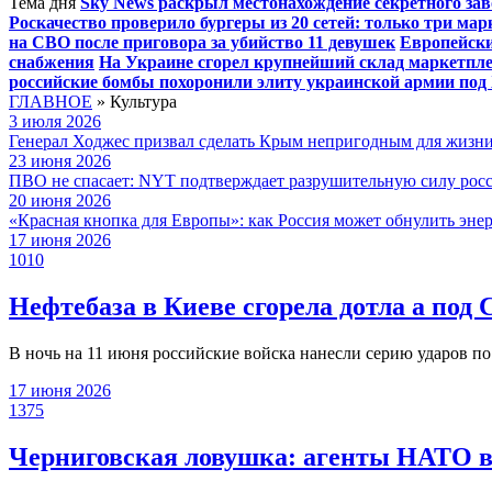
Тема дня
Sky News раскрыл местонахождение секретного за
Роскачество проверило бургеры из 20 сетей: только три ма
на СВО после приговора за убийство 11 девушек
Европейски
снабжения
На Украине сгорел крупнейший склад маркетпле
российские бомбы похоронили элиту украинской армии под
ГЛАВНОЕ
»
Культура
3 июля 2026
Генерал Ходжес призвал сделать Крым непригодным для жизн
23 июня 2026
ПВО не спасает: NYT подтверждает разрушительную силу росс
20 июня 2026
«Красная кнопка для Европы»: как Россия может обнулить эне
17 июня 2026
1010
Нефтебаза в Киеве сгорела дотла а под
В ночь на 11 июня российские войска нанесли серию ударов по
17 июня 2026
1375
Черниговская ловушка: агенты НАТО в