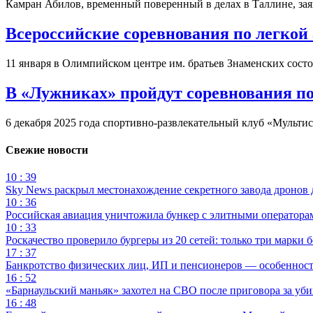
Камран Абилов, временный поверенный в делах в Таллине, зая
Всероссийские соревнования по легкой
11 января в Олимпийском центре им. братьев Знаменских состо
В «Лужниках» пройдут соревнования п
6 декабря 2025 года спортивно-развлекательный клуб «Мульт
Свежие новости
10 : 39
Sky News раскрыл местонахождение секретного завода дронов
10 : 36
Российская авиация уничтожила бункер с элитными оператор
10 : 33
Роскачество проверило бургеры из 20 сетей: только три марки 
17 : 37
Банкротство физических лиц, ИП и пенсионеров — особеннос
16 : 52
«Барнаульский маньяк» захотел на СВО после приговора за уби
16 : 48