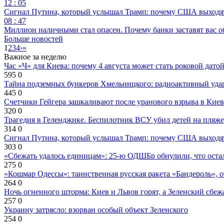
12 : 05
Сигнал Путина, который услышал Трамп: почему США выходят
08 : 47
Миллион наличными стал опасен. Почему банки заставят вас о
Больше новостей
1
2
3
4
›
»
Важное за неделю
Час «Ч» для Киева: почему 4 августа может стать роковой датой
595
0
Тайна подземных бункеров Хмельницкого: радиоактивный уда
445
0
Счетчики Гейгера зашкаливают после уранового взрыва в Киев
320
0
Трагедия в Геленджике. Беспилотник ВСУ убил детей на пляже
314
0
Сигнал Путина, который услышал Трамп: почему США выходят
303
0
«Сбежать удалось единицам»: 25-ю ОДШБр обнулили, что остал
275
0
«Кошмар Одессы»: таинственная русская ракета «Бандероль», 
264
0
Ночь огненного шторма: Киев и Львов горят, а Зеленский сбе
257
0
Украину затрясло: взорван особый объект Зеленского
254
0