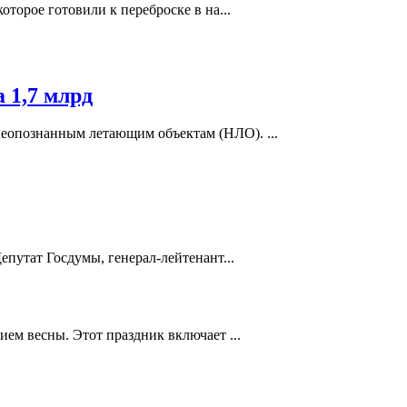
торое готовили к переброске в на...
 1,7 млрд
еопознанным летающим объектам (НЛО). ...
путат Госдумы, генерал-лейтенант...
ем весны. Этот праздник включает ...