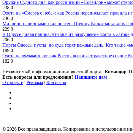
Оружие Судного дня: как российский «Посейдон» может стере
238
0
Охота на «Смерть с неба»: как Россия переписывает правила и
236
0
Миллион наличными стал опасен. Почему банки заставят вас о
229
0
В Одессе дикая паника: что значит разрушение моста в Затоке
206
0
Порты Одессы пусты, но суда горят каждый день. Кто такие «м
189
0
Охота на «Фламинго»: как Россия выжигает ракетное сердце К
182
0
Независимый информационно-новостной портал
Командир
. 
Есть вопросы или предложения?
Напишите нам
О проекте
|
Реклама
|
Контакты
© 2026 Все права защищены. Копирование и использование ин