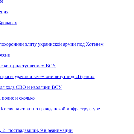
ре
ения
Броварах
похоронили элиту украинской армии под Хотенем
оссии
о с контрнаступлением ВСУ
атросы удачи» и зачем они лезут под «Герани»
 для хода СВО и изоляции ВСУ
 полис и сколько
а Киеву на атаки по гражданской инфраструктуре
, 21 пострадавший, 9 в реанимации