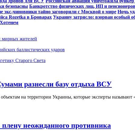
вода дронов для ВСУ
Российская авиация уничтожила бункер
рки безопасны
Банкротство физических лиц, ИП и пенсионеро
е экс-чиновники тайно заговорили с Москвой о мире
Ночь у
йса Rozetka в Броварах
Украину затрясло: взорван особый о
 Хотенем
и мирных жителей
ийских баллистических ударов
ргетику Старого Света
 Сумами разнесли базу отдыха ВСУ
 объектам на территории Украины, которые эксперты называют «у
 плену неожиданного противника