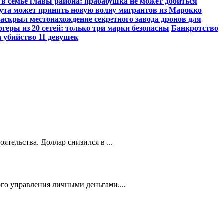
 в семье главы района: прабабушка не может добиться
еута может принять новую волну мигрантов из Марокко
раскрыл местонахождение секретного завода дронов для
ргеры из 20 сетей: только три марки безопасны
Банкротство
 убийство 11 девушек
ятельства. Доллар снизился в ...
го управления личными деньгами....