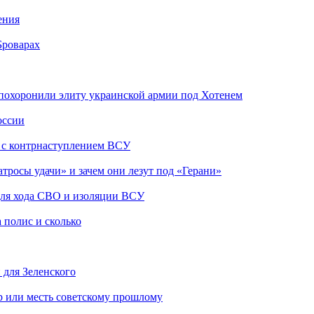
ения
Броварах
похоронили элиту украинской армии под Хотенем
оссии
о с контрнаступлением ВСУ
атросы удачи» и зачем они лезут под «Герани»
 для хода СВО и изоляции ВСУ
 полис и сколько
 для Зеленского
р или месть советскому прошлому