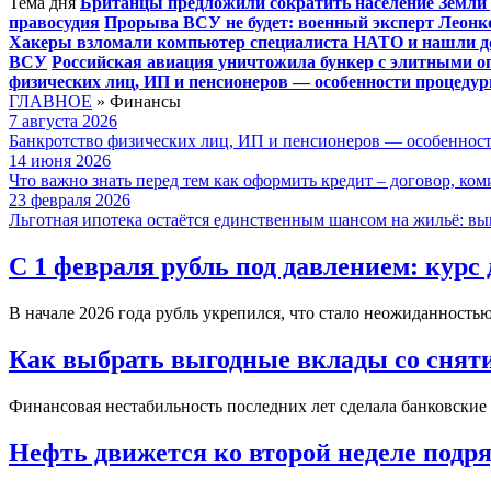
Тема дня
Британцы предложили сократить население Земли 
правосудия
Прорыва ВСУ не будет: военный эксперт Леонк
Хакеры взломали компьютер специалиста НАТО и нашли док
ВСУ
Российская авиация уничтожила бункер с элитными о
физических лиц, ИП и пенсионеров — особенности процеду
ГЛАВНОЕ
»
Финансы
7 августа 2026
Банкротство физических лиц, ИП и пенсионеров — особеннос
14 июня 2026
Что важно знать перед тем как оформить кредит – договор, ком
23 февраля 2026
Льготная ипотека остаётся единственным шансом на жильё: вы
С 1 февраля рубль под давлением: курс
В начале 2026 года рубль укрепился, что стало неожиданностью
Как выбрать выгодные вклады со сняти
Финансовая нестабильность последних лет сделала банковские 
Нефть движется ко второй неделе подря