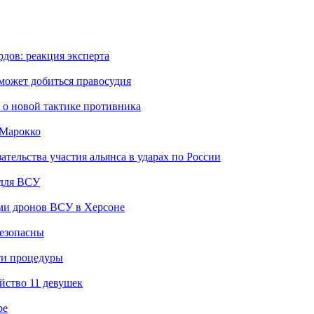
дов: реакция эксперта
 может добиться правосудия
 о новой тактике противника
 Марокко
ельства участия альянса в ударах по России
 для ВСУ
ами дронов ВСУ в Херсоне
безопасны
ти процедуры
йство 11 девушек
ре