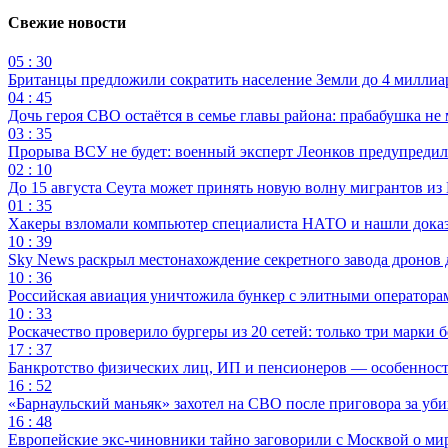
Свежие новости
05 : 30
Британцы предложили сократить население Земли до 4 миллиар
04 : 45
Дочь героя СВО остаётся в семье главы района: прабабушка не
03 : 35
Прорыва ВСУ не будет: военный эксперт Леонков предупредил
02 : 10
До 15 августа Сеута может принять новую волну мигрантов из
01 : 35
Хакеры взломали компьютер специалиста НАТО и нашли доказат
10 : 39
Sky News раскрыл местонахождение секретного завода дронов
10 : 36
Российская авиация уничтожила бункер с элитными оператор
10 : 33
Роскачество проверило бургеры из 20 сетей: только три марки 
17 : 37
Банкротство физических лиц, ИП и пенсионеров — особеннос
16 : 52
«Барнаульский маньяк» захотел на СВО после приговора за уби
16 : 48
Европейские экс-чиновники тайно заговорили с Москвой о ми