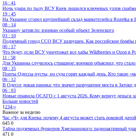
16 : 41
Ночь удара по тылу ВСУ Киев лишился ключевых узлов снабж
19 : 45
На Украине сгорел крупнейший склад маркетплейса Rozetka в 
08 : 14
Украину затрясло: взорван особый объект Зеленского
03 : 10
Подземный город ССО ВСУ разрушен. Как российские бомбы 
00 : 17
Что будет, если ВСУ уничтожат все хабы Wildberries и Ozon в Р
11 : 58
Для Украины случилось страшное: военкор объяснил, что стал
08 : 35
Порты Одессы пусты, но суда горят каждый день. Кто такие «м
06 : 12
В Одессе дикая паника: что значит разрушение моста в Затоке
06 : 03
Новые правила ОСАГО с 1 августа 2026. Кому вернут деньги за
Больше новостей
1
2
3
4
›
»
Важное за неделю
Час «Ч» для Киева: почему 4 августа может стать роковой датой
645
0
Тайна подземных бункеров Хмельницкого: радиоактивный уда
471
0