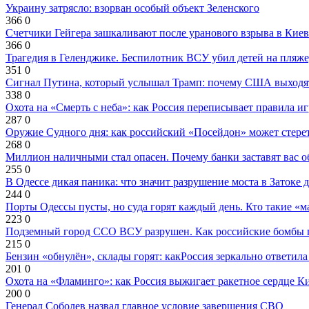
Украину затрясло: взорван особый объект Зеленского
366
0
Счетчики Гейгера зашкаливают после уранового взрыва в Киев
366
0
Трагедия в Геленджике. Беспилотник ВСУ убил детей на пляже
351
0
Сигнал Путина, который услышал Трамп: почему США выходят
338
0
Охота на «Смерть с неба»: как Россия переписывает правила и
287
0
Оружие Судного дня: как российский «Посейдон» может стере
268
0
Миллион наличными стал опасен. Почему банки заставят вас о
255
0
В Одессе дикая паника: что значит разрушение моста в Затоке
244
0
Порты Одессы пусты, но суда горят каждый день. Кто такие «м
223
0
Подземный город ССО ВСУ разрушен. Как российские бомбы 
215
0
Бензин «обнулён», склады горят: какРоссия зеркально ответил
201
0
Охота на «Фламинго»: как Россия выжигает ракетное сердце К
200
0
Генерал Соболев назвал главное условие завершения СВО