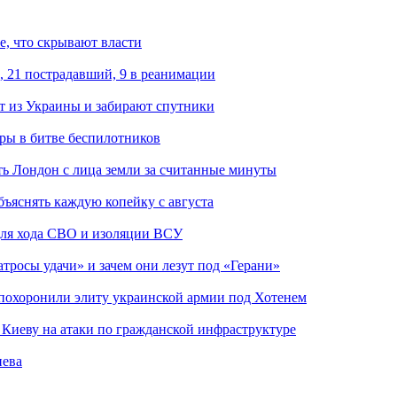
е, что скрывают власти
, 21 пострадавший, 9 в реанимации
 из Украины и забирают спутники
гры в битве беспилотников
ть Лондон с лица земли за считанные минуты
бъяснять каждую копейку с августа
 для хода СВО и изоляции ВСУ
атросы удачи» и зачем они лезут под «Герани»
похоронили элиту украинской армии под Хотенем
а Киеву на атаки по гражданской инфраструктуре
иева