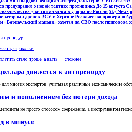
до 4 миллиардов: реакция эксперта
Дочь героя СВО остаётся
ов предупредил о новой тактике противника
До 15 августа С
азательства участия альянса в ударах по России
Sky News 
ператорами дронов ВСУ в Херсоне
Роскачество проверило бу
ры
«Барнаульский маньяк» захотел на СВО после приговора за
ти процедуры
иссии, страховки
платить стало проще, а взять — сложнее
 доллара движется к антирекорду
 для многих экспертов, учитывая различные экономические обсто
ем и пополнением без потери дохода
депозиты не просто способом сбережения, а инструментом гибко
д в минусе