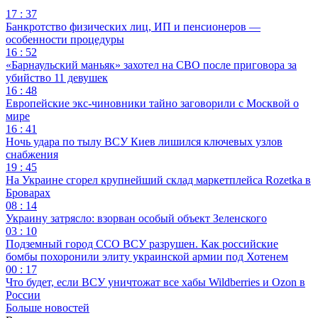
17 : 37
Банкротство физических лиц, ИП и пенсионеров —
особенности процедуры
16 : 52
«Барнаульский маньяк» захотел на СВО после приговора за
убийство 11 девушек
16 : 48
Европейские экс-чиновники тайно заговорили с Москвой о
мире
16 : 41
Ночь удара по тылу ВСУ Киев лишился ключевых узлов
снабжения
19 : 45
На Украине сгорел крупнейший склад маркетплейса Rozetka в
Броварах
08 : 14
Украину затрясло: взорван особый объект Зеленского
03 : 10
Подземный город ССО ВСУ разрушен. Как российские
бомбы похоронили элиту украинской армии под Хотенем
00 : 17
Что будет, если ВСУ уничтожат все хабы Wildberries и Ozon в
России
Больше новостей