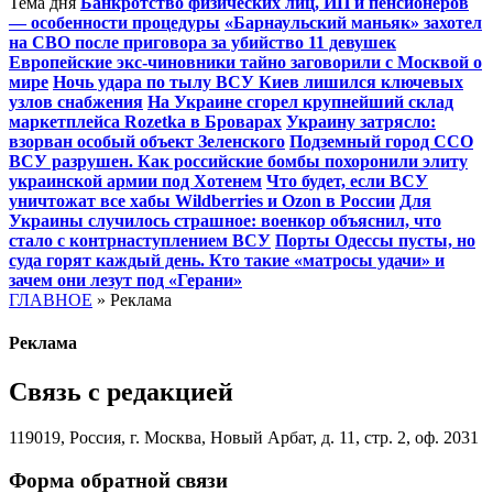
Тема дня
Банкротство физических лиц, ИП и пенсионеров
— особенности процедуры
«Барнаульский маньяк» захотел
на СВО после приговора за убийство 11 девушек
Европейские экс-чиновники тайно заговорили с Москвой о
мире
Ночь удара по тылу ВСУ Киев лишился ключевых
узлов снабжения
На Украине сгорел крупнейший склад
маркетплейса Rozetka в Броварах
Украину затрясло:
взорван особый объект Зеленского
Подземный город ССО
ВСУ разрушен. Как российские бомбы похоронили элиту
украинской армии под Хотенем
Что будет, если ВСУ
уничтожат все хабы Wildberries и Ozon в России
Для
Украины случилось страшное: военкор объяснил, что
стало с контрнаступлением ВСУ
Порты Одессы пусты, но
суда горят каждый день. Кто такие «матросы удачи» и
зачем они лезут под «Герани»
ГЛАВНОЕ
»
Реклама
Реклама
Связь с редакцией
119019, Россия, г. Москва, Новый Арбат, д. 11, стр. 2, оф. 2031
Форма обратной связи