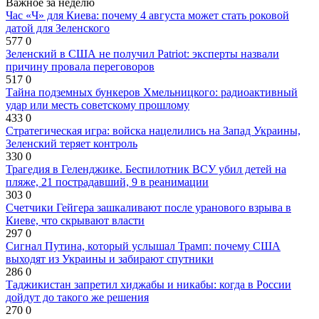
Важное за неделю
Час «Ч» для Киева: почему 4 августа может стать роковой
датой для Зеленского
577
0
Зеленский в США не получил Patriot: эксперты назвали
причину провала переговоров
517
0
Тайна подземных бункеров Хмельницкого: радиоактивный
удар или месть советскому прошлому
433
0
Стратегическая игра: войска нацелились на Запад Украины,
Зеленский теряет контроль
330
0
Трагедия в Геленджике. Беспилотник ВСУ убил детей на
пляже, 21 пострадавший, 9 в реанимации
303
0
Счетчики Гейгера зашкаливают после уранового взрыва в
Киеве, что скрывают власти
297
0
Сигнал Путина, который услышал Трамп: почему США
выходят из Украины и забирают спутники
286
0
Таджикистан запретил хиджабы и никабы: когда в России
дойдут до такого же решения
270
0