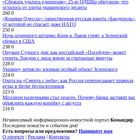
«Сбежать удалось единицам»: 25-ю ОДШБр обнулили, что
осталось от элиты украинского десанта
260
0
«Кошмар Одессы»: таинственная русская ракета «Бандероль»,
от которой не спасает даже НАТО
250
0
Ночь огненного шторма: Киев и Львов горят, а Зеленский
сбежал в США
238
0
Оружие Судного дня: как российский «Посейдон» может
стереть Лондон с лица земли за считанные минуты
228
0
Украину затрясло: взорван особый объект Зеленского
224
0
Охота на «Смерть с неба»: как Россия переписывает правила
игры в битве беспилотников
223
0
Миллион наличными стал опасен. Почему банки заставят вас
объяснять каждую копейку с августа
216
0
Независимый информационно-новостной портал
Командир
.
Последние новости и события дня!
Есть вопросы или предложения?
Напишите нам
О проекте
|
Реклама
|
Контакты