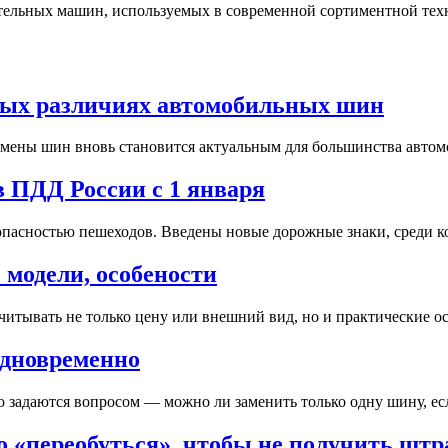
тельных машин, используемых в современной сортиментной техн
нных различиях автомобильных шин
мены шин вновь становится актуальным для большинства автомоб
в ПДД России с 1 января
пасностью пешеходов. Введены новые дорожные знаки, среди кот
модели, особености
итывать не только цену или внешний вид, но и практические ос
одновременно
 задаются вопросом — можно ли заменить только одну шину, есл
о «переобуться», чтобы не получить шт