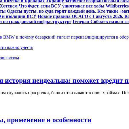
а Rozetka в Броварах
Украину затрясло: взорван особый объ
 Хотенем
Что будет, если ВСУ уничтожат все хабы Wildberries
ты Одессы пусты, но суда горят каждый день. Кто такие «мат
ВО и изоляции ВСУ
Новые правила ОСАГО с 1 августа 2026. Ко
ки по гражданской инфраструктуре
Генерал Соболев назвал г
 в BMW и почему баварский гигант переквалифицируется в обо
что важно учесть
мовывозом
я история неидеальна: поможет кредит по
ом случались просрочки, банки отказывают в новых займах. Пол
ы, применение и особенности