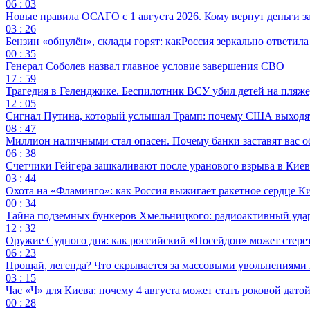
06 : 03
Новые правила ОСАГО с 1 августа 2026. Кому вернут деньги за
03 : 26
Бензин «обнулён», склады горят: какРоссия зеркально ответил
00 : 35
Генерал Соболев назвал главное условие завершения СВО
17 : 59
Трагедия в Геленджике. Беспилотник ВСУ убил детей на пляже
12 : 05
Сигнал Путина, который услышал Трамп: почему США выходят
08 : 47
Миллион наличными стал опасен. Почему банки заставят вас о
06 : 38
Счетчики Гейгера зашкаливают после уранового взрыва в Киев
03 : 44
Охота на «Фламинго»: как Россия выжигает ракетное сердце К
00 : 34
Тайна подземных бункеров Хмельницкого: радиоактивный уда
12 : 32
Оружие Судного дня: как российский «Посейдон» может стере
06 : 23
Прощай, легенда? Что скрывается за массовыми увольнениями
03 : 15
Час «Ч» для Киева: почему 4 августа может стать роковой датой
00 : 28