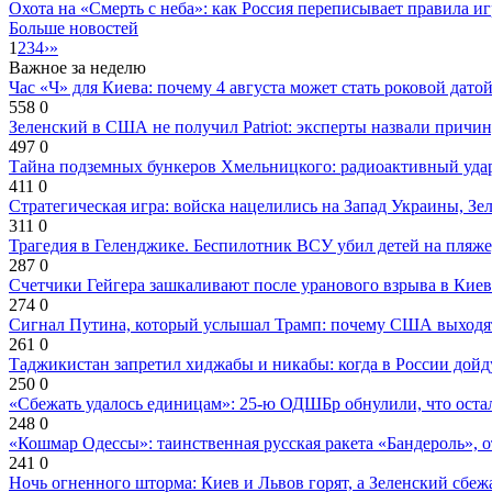
Охота на «Смерть с неба»: как Россия переписывает правила и
Больше новостей
1
2
3
4
›
»
Важное за неделю
Час «Ч» для Киева: почему 4 августа может стать роковой датой
558
0
Зеленский в США не получил Patriot: эксперты назвали причи
497
0
Тайна подземных бункеров Хмельницкого: радиоактивный уда
411
0
Стратегическая игра: войска нацелились на Запад Украины, Зе
311
0
Трагедия в Геленджике. Беспилотник ВСУ убил детей на пляже
287
0
Счетчики Гейгера зашкаливают после уранового взрыва в Киев
274
0
Сигнал Путина, который услышал Трамп: почему США выходят
261
0
Таджикистан запретил хиджабы и никабы: когда в России дойд
250
0
«Сбежать удалось единицам»: 25-ю ОДШБр обнулили, что остал
248
0
«Кошмар Одессы»: таинственная русская ракета «Бандероль», 
241
0
Ночь огненного шторма: Киев и Львов горят, а Зеленский сбе