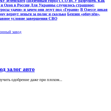
ект Зеленского
Подземный город ССО ВСУ разрушен. Как
 и Ozon в России
Для Украины случилось страшное:
росы удачи» и зачем они лезут под «Герани»
В Одессе дикая
му вернут деньги за полис и сколько
Бензин «обнулён»,
лавное условие завершения СВО
ронный завод
д залог авто
учить одобрение даже при плохом...