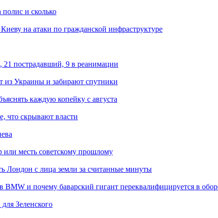
 полис и сколько
а Киеву на атаки по гражданской инфраструктуре
, 21 пострадавший, 9 в реанимации
 из Украины и забирают спутники
бъяснять каждую копейку с августа
е, что скрывают власти
иева
р или месть советскому прошлому
ть Лондон с лица земли за считанные минуты
 в BMW и почему баварский гигант переквалифицируется в обо
 для Зеленского