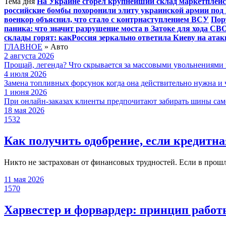
Тема дня
На Украине сгорел крупнейший склад маркетплейс
российские бомбы похоронили элиту украинской армии под
военкор объяснил, что стало с контрнаступлением ВСУ
Пор
паника: что значит разрушение моста в Затоке для хода С
склады горят: какРоссия зеркально ответила Киеву на ата
ГЛАВНОЕ
»
Авто
2 августа 2026
Прощай, легенда? Что скрывается за массовыми увольнениями
4 июля 2026
Замена топливных форсунок когда она действительно нужна и 
1 июня 2026
При онлайн-заказах клиенты предпочитают забирать шины са
18 мая 2026
1532
Как получить одобрение, если кредитна
Никто не застрахован от финансовых трудностей. Если в прошл
11 мая 2026
1570
Харвестер и форвардер: принцип работ