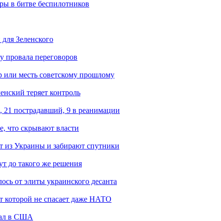
гры в битве беспилотников
 для Зеленского
ну провала переговоров
р или месть советскому прошлому
ленский теряет контроль
, 21 пострадавший, 9 в реанимации
е, что скрывают власти
 из Украины и забирают спутники
ут до такого же решения
ось от элиты украинского десанта
от которой не спасает даже НАТО
жал в США