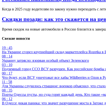
Когда в 2025 году водителям по закону нужно переходить с лет
Скидки позади: как это скажется на ц
Время скидок на новые автомобили в России близится к завер
Свежие новости
19 : 45
На Украине сгорел крупнейший склад маркетплейса Rozetka в 
08 : 14
Украину затрясло: взорван особый объект Зеленского
03 : 10
Подземный город ССО ВСУ разрушен. Как российские бомбы 
00 : 17
Что будет, если ВСУ уничтожат все хабы Wildberries и Ozon в Р
11 : 58
Для Украины случилось страшное: военкор объяснил, что стал
08 : 35
Порты Одессы пусты, но суда горят каждый день. Кто такие «м
06 : 12
В Одессе дикая паника: что значит разрушение моста в Затоке