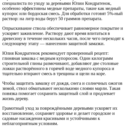
специалиста по уходу за деревьями Юлии Кондратенок,
особенно эффективны медные препараты, такие как медный
купорос или бордоская смесь. Для обработки готовят 5%-ный
раствор: на литр воды берут 50 граммов препарата.
Опрыскивание ствола обеспечивает равномерное покрытие и
ускоряет заживление. Раствору дают время впитаться в
древесину в течение нескольких часов, после чего переходят к
следующему этапу — нанесению защитной замазки.
Юлия Кондратенок рекомендует проверенный рецепт:
глиняная замазка с медным купоросом. Один килограмм
строительной глины размочивают, добавляют две столовые
ложки растворённого в горячей воде медного купороса и
тщательно втирают смесь в трещины и щели на коре.
Чтобы защитить замазку от дождя, снега и солнечных ожогов
зимой, ствол обматывают несколькими слоями марли. Такая
повязка помогает сохранить защитный слой и продлевает
жизнь дереву.
Грамотный уход за повреждёнными деревьями ускоряет их
восстановление, сохраняет здоровье и делает городские и
садовые насаждения красивыми и устойчивыми к
неблагоприятным условиям.