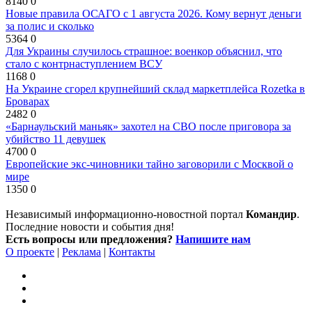
8140
0
Новые правила ОСАГО с 1 августа 2026. Кому вернут деньги
за полис и сколько
5364
0
Для Украины случилось страшное: военкор объяснил, что
стало с контрнаступлением ВСУ
1168
0
На Украине сгорел крупнейший склад маркетплейса Rozetka в
Броварах
2482
0
«Барнаульский маньяк» захотел на СВО после приговора за
убийство 11 девушек
4700
0
Европейские экс-чиновники тайно заговорили с Москвой о
мире
1350
0
Независимый информационно-новостной портал
Командир
.
Последние новости и события дня!
Есть вопросы или предложения?
Напишите нам
О проекте
|
Реклама
|
Контакты