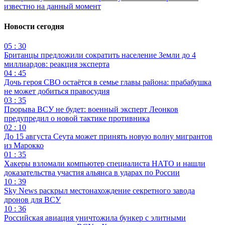
известно на данный момент
Новости сегодня
05 : 30
Британцы предложили сократить население Земли до 4
миллиардов: реакция эксперта
04 : 45
Дочь героя СВО остаётся в семье главы района: прабабушка
не может добиться правосудия
03 : 35
Прорыва ВСУ не будет: военный эксперт Леонков
предупредил о новой тактике противника
02 : 10
До 15 августа Сеута может принять новую волну мигрантов
из Марокко
01 : 35
Хакеры взломали компьютер специалиста НАТО и нашли
доказательства участия альянса в ударах по России
10 : 39
Sky News раскрыл местонахождение секретного завода
дронов для ВСУ
10 : 36
Российская авиация уничтожила бункер с элитными