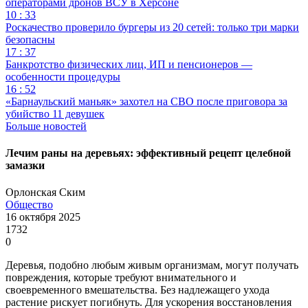
операторами дронов ВСУ в Херсоне
10 : 33
Роскачество проверило бургеры из 20 сетей: только три марки
безопасны
17 : 37
Банкротство физических лиц, ИП и пенсионеров —
особенности процедуры
16 : 52
«Барнаульский маньяк» захотел на СВО после приговора за
убийство 11 девушек
Больше новостей
Лечим раны на деревьях: эффективный рецепт целебной
замазки
Орлонская Ским
Общество
16 октября 2025
1732
0
Деревья, подобно любым живым организмам, могут получать
повреждения, которые требуют внимательного и
своевременного вмешательства. Без надлежащего ухода
растение рискует погибнуть. Для ускорения восстановления