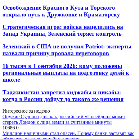
Освобождение Красного Кута и Торского
открыло путь к Дружковке и Краматорску
Стратегическая игра: войска нацелились на
Запад Украины, Зеленский теряет контроль
Зеленский в США не получил Patriot: эксперты
назвали причину провала переговоров
16 тысяч к 1 сентября 2026: кому положены
региональные выплаты на подготовку детей к
школе
Таджикистан запретил хиджабы и никабы:
когда в России дойдут до такого же решения
Интересное за неделю
Оружие Судного дня: как российский «Посейдон» может
стереть Лондон с лица земли за считанные минуты
10686
0
Миллион наличными стал опасен. Почему банки заставят вас
объяснять каждую копейку с августа