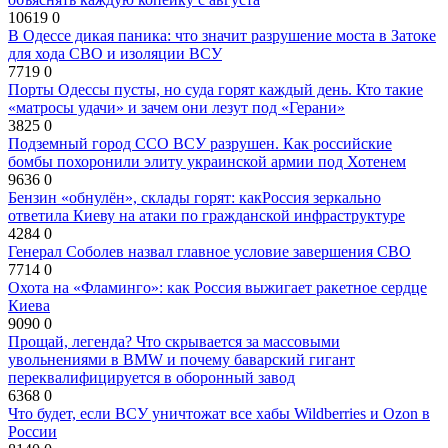
10619
0
В Одессе дикая паника: что значит разрушение моста в Затоке
для хода СВО и изоляции ВСУ
7719
0
Порты Одессы пусты, но суда горят каждый день. Кто такие
«матросы удачи» и зачем они лезут под «Герани»
3825
0
Подземный город ССО ВСУ разрушен. Как российские
бомбы похоронили элиту украинской армии под Хотенем
9636
0
Бензин «обнулён», склады горят: какРоссия зеркально
ответила Киеву на атаки по гражданской инфраструктуре
4284
0
Генерал Соболев назвал главное условие завершения СВО
7714
0
Охота на «Фламинго»: как Россия выжигает ракетное сердце
Киева
9090
0
Прощай, легенда? Что скрывается за массовыми
увольнениями в BMW и почему баварский гигант
переквалифицируется в оборонный завод
6368
0
Что будет, если ВСУ уничтожат все хабы Wildberries и Ozon в
России