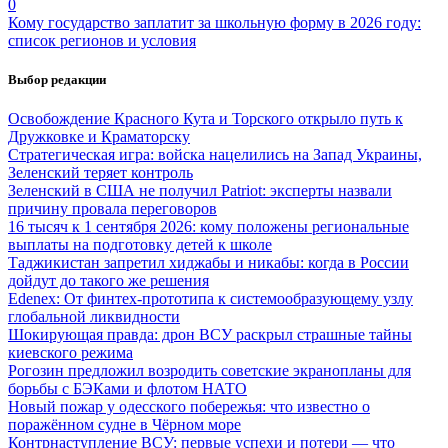
0
Кому государство заплатит за школьную форму в 2026 году:
список регионов и условия
Выбор редакции
Освобождение Красного Кута и Торского открыло путь к
Дружковке и Краматорску
Стратегическая игра: войска нацелились на Запад Украины,
Зеленский теряет контроль
Зеленский в США не получил Patriot: эксперты назвали
причину провала переговоров
16 тысяч к 1 сентября 2026: кому положены региональные
выплаты на подготовку детей к школе
Таджикистан запретил хиджабы и никабы: когда в России
дойдут до такого же решения
Edenex: От финтех-прототипа к системообразующему узлу
глобальной ликвидности
Шокирующая правда: дрон ВСУ раскрыл страшные тайны
киевского режима
Рогозин предложил возродить советские экранопланы для
борьбы с БЭКами и флотом НАТО
Новый пожар у одесского побережья: что известно о
поражённом судне в Чёрном море
Контрнаступление ВСУ: первые успехи и потери — что