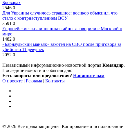
Броварах
2546
0
Для Украины случилось страшное: военкор объяснил, что
стало с контрнаступлением ВСУ
3591
0
Европейские экс-чиновники тайно заговорили с Москвой о
мире
1482
0
«Барнаульский маньяк» захотел на СВО после приговора за
убийство 11 девушек
2052
0
Независимый информационно-новостной портал
Командир
.
Последние новости и события дня!
Есть вопросы или предложения?
Напишите нам
О проекте
|
Реклама
|
Контакты
© 2026 Все права защищены. Копирование и использование