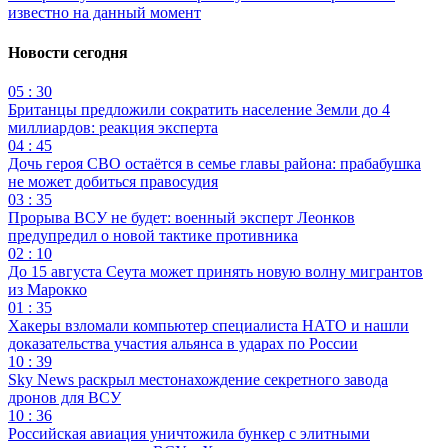
известно на данный момент
Новости сегодня
05 : 30
Британцы предложили сократить население Земли до 4
миллиардов: реакция эксперта
04 : 45
Дочь героя СВО остаётся в семье главы района: прабабушка
не может добиться правосудия
03 : 35
Прорыва ВСУ не будет: военный эксперт Леонков
предупредил о новой тактике противника
02 : 10
До 15 августа Сеута может принять новую волну мигрантов
из Марокко
01 : 35
Хакеры взломали компьютер специалиста НАТО и нашли
доказательства участия альянса в ударах по России
10 : 39
Sky News раскрыл местонахождение секретного завода
дронов для ВСУ
10 : 36
Российская авиация уничтожила бункер с элитными