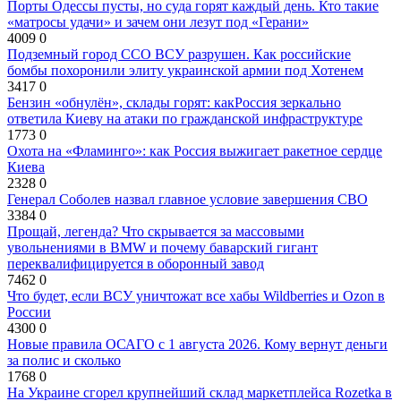
Порты Одессы пусты, но суда горят каждый день. Кто такие
«матросы удачи» и зачем они лезут под «Герани»
4009
0
Подземный город ССО ВСУ разрушен. Как российские
бомбы похоронили элиту украинской армии под Хотенем
3417
0
Бензин «обнулён», склады горят: какРоссия зеркально
ответила Киеву на атаки по гражданской инфраструктуре
1773
0
Охота на «Фламинго»: как Россия выжигает ракетное сердце
Киева
2328
0
Генерал Соболев назвал главное условие завершения СВО
3384
0
Прощай, легенда? Что скрывается за массовыми
увольнениями в BMW и почему баварский гигант
переквалифицируется в оборонный завод
7462
0
Что будет, если ВСУ уничтожат все хабы Wildberries и Ozon в
России
4300
0
Новые правила ОСАГО с 1 августа 2026. Кому вернут деньги
за полис и сколько
1768
0
На Украине сгорел крупнейший склад маркетплейса Rozetka в