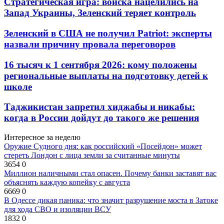
Стратегическая игра: войска нацелились на
Запад Украины, Зеленский теряет контроль
Зеленский в США не получил Patriot: эксперты
назвали причину провала переговоров
16 тысяч к 1 сентября 2026: кому положены
региональные выплаты на подготовку детей к
школе
Таджикистан запретил хиджабы и никабы:
когда в России дойдут до такого же решения
Интересное за неделю
Оружие Судного дня: как российский «Посейдон» может
стереть Лондон с лица земли за считанные минуты
3654
0
Миллион наличными стал опасен. Почему банки заставят вас
объяснять каждую копейку с августа
6669
0
В Одессе дикая паника: что значит разрушение моста в Затоке
для хода СВО и изоляции ВСУ
1832
0