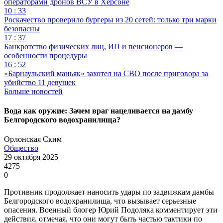
операторами дронов ВСУ в Херсоне
10 : 33
Роскачество проверило бургеры из 20 сетей: только три марки
безопасны
17 : 37
Банкротство физических лиц, ИП и пенсионеров —
особенности процедуры
16 : 52
«Барнаульский маньяк» захотел на СВО после приговора за
убийство 11 девушек
Больше новостей
Вода как оружие: Зачем враг нацеливается на дамбу
Белгородского водохранилища?
Орлонская Ским
Общество
29 октября 2025
4275
0
Противник продолжает наносить удары по задвижкам дамбы
Белгородского водохранилища, что вызывает серьезные
опасения. Военный блогер Юрий Подоляка комментирует эти
действия, отмечая, что они могут быть частью тактики по