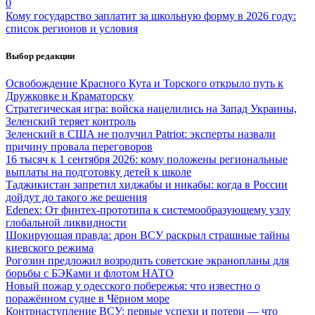
0
Кому государство заплатит за школьную форму в 2026 году:
список регионов и условия
Выбор редакции
Освобождение Красного Кута и Торского открыло путь к
Дружковке и Краматорску
Стратегическая игра: войска нацелились на Запад Украины,
Зеленский теряет контроль
Зеленский в США не получил Patriot: эксперты назвали
причину провала переговоров
16 тысяч к 1 сентября 2026: кому положены региональные
выплаты на подготовку детей к школе
Таджикистан запретил хиджабы и никабы: когда в России
дойдут до такого же решения
Edenex: От финтех-прототипа к системообразующему узлу
глобальной ликвидности
Шокирующая правда: дрон ВСУ раскрыл страшные тайны
киевского режима
Рогозин предложил возродить советские экранопланы для
борьбы с БЭКами и флотом НАТО
Новый пожар у одесского побережья: что известно о
поражённом судне в Чёрном море
Контрнаступление ВСУ: первые успехи и потери — что