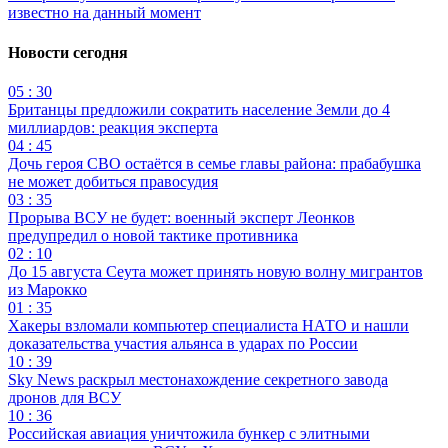
известно на данный момент
Новости сегодня
05 : 30
Британцы предложили сократить население Земли до 4
миллиардов: реакция эксперта
04 : 45
Дочь героя СВО остаётся в семье главы района: прабабушка
не может добиться правосудия
03 : 35
Прорыва ВСУ не будет: военный эксперт Леонков
предупредил о новой тактике противника
02 : 10
До 15 августа Сеута может принять новую волну мигрантов
из Марокко
01 : 35
Хакеры взломали компьютер специалиста НАТО и нашли
доказательства участия альянса в ударах по России
10 : 39
Sky News раскрыл местонахождение секретного завода
дронов для ВСУ
10 : 36
Российская авиация уничтожила бункер с элитными