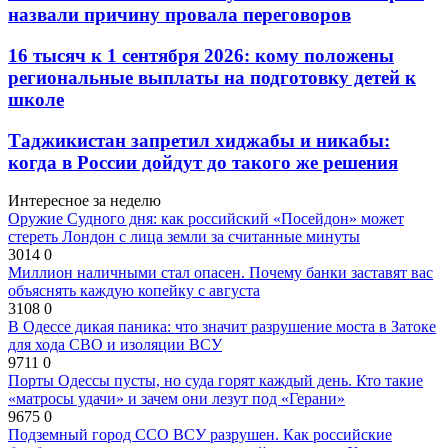
назвали причину провала переговоров
16 тысяч к 1 сентября 2026: кому положены
региональные выплаты на подготовку детей к
школе
Таджикистан запретил хиджабы и никабы:
когда в России дойдут до такого же решения
Интересное за неделю
Оружие Судного дня: как российский «Посейдон» может
стереть Лондон с лица земли за считанные минуты
3014
0
Миллион наличными стал опасен. Почему банки заставят вас
объяснять каждую копейку с августа
3108
0
В Одессе дикая паника: что значит разрушение моста в Затоке
для хода СВО и изоляции ВСУ
9711
0
Порты Одессы пусты, но суда горят каждый день. Кто такие
«матросы удачи» и зачем они лезут под «Герани»
9675
0
Подземный город ССО ВСУ разрушен. Как российские