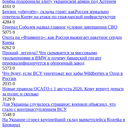
бомбы похоронили элиту украинской армии под Хотенем
4161
0
Бензин «обнулён», склады горят: какРоссия зеркально
ответила Киеву на атаки по гражданской инфраструктуре
4284
0
Генерал Соболев назвал главное условие завершения СВО
5075
0
Охота на «Фламинго»: как Россия выжигает ракетное сердце
Киева
6262
0
Прощай, легенда? Что скрывается за массовыми
увольнениями в BMW и почему баварский гигант
переквалифицируется в оборонный завод
5373
0
Что будет, если ВСУ уничтожат все хабы Wildberries и Ozon в
России
2035
0
Новые правила ОСАГО с 1 августа 2026. Кому вернут деньги
за полис и сколько
3129
0
Для Украины случилось страшное: военкор объяснил, что
стало с контрнаступлением ВСУ
5548
0
На Украине сгорел крупнейший склад маркетплейса Rozetka в
Броварах