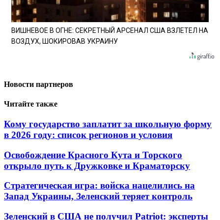
ВИШНЕВОЕ В ОГНЕ: СЕКРЕТНЫЙ АРСЕНАЛ США ВЗЛЕТЕЛ НА
ВОЗДУХ, ШОКИРОВАВ УКРАИНУ
Новости партнеров
Читайте также
Кому государство заплатит за школьную форму
в 2026 году: список регионов и условия
Освобождение Красного Кута и Торского
открыло путь к Дружковке и Краматорску
Стратегическая игра: войска нацелились на
Запад Украины, Зеленский теряет контроль
Зеленский в США не получил Patriot: эксперты