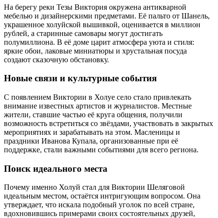
На берегу реки Тезы Виктория окружена антикварной
мебелью и дизайнерскими предметами. Её пальто от Шанель,
украшенное холуйской вышивкой, оценивается в миллион
рублей, а старинные самовары могут достигать
полумиллиона. В её доме царит атмосфера уюта и стиля:
яркие обои, лаковые миниатюры и хрустальная посуда
создают сказочную обстановку.
Новые связи и культурные события
С появлением Виктории в Холуе село стало привлекать
внимание известных артистов и журналистов. Местные
жители, ставшие частью её круга общения, получили
возможность встретиться со звёздами, участвовать в закрытых
мероприятиях и зарабатывать на этом. Масленицы и
праздники Иванова Купала, организованные при её
поддержке, стали важными событиями для всего региона.
Поиск идеального места
Почему именно Холуй стал для Виктории Шеляговой
идеальным местом, остаётся интригующим вопросом. Она
утверждает, что искала подобный уголок по всей стране,
вдохновившись примерами своих состоятельных друзей,