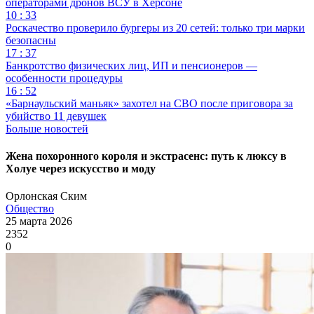
операторами дронов ВСУ в Херсоне
10 : 33
Роскачество проверило бургеры из 20 сетей: только три марки
безопасны
17 : 37
Банкротство физических лиц, ИП и пенсионеров —
особенности процедуры
16 : 52
«Барнаульский маньяк» захотел на СВО после приговора за
убийство 11 девушек
Больше новостей
Жена похоронного короля и экстрасенс: путь к люксу в
Холуе через искусство и моду
Орлонская Ским
Общество
25 марта 2026
2352
0