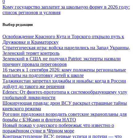
0
Кому государство заплатит за школьную форму в 2026 году:
список регионов и условия
Выбор редакции
Освобождение Красного Кута и Торского открыло путь к
Дружковке и Краматорску
Стратегическая игра: войска нацелились на Запад Украины,
Зеленский теряет контроль
Зеленский в США не получил Patriot: эксперты назвали
причину провала переговоров
16 тысяч к 1 сентября 2026: кому положены региональные
выплаты на подготовку детей к школе
Таджикистан запретил хиджабы и никабы: когда в России
дойдут до такого же решения
Edenex: От финтех-прототипа к системообразующему узлу
глобальной ликвидности
Шокирующая правда: дрон ВСУ раскрыл страшные тайны
киевского режима
Рогозин предложил возродить советские экранопланы для
борьбы с БЭКами и флотом НАТО
Новый пожар у одесского побережья: что известно о
поражённом судне в Чёрном море
Контрнаступление ВСУ: первые успехи и потери — что