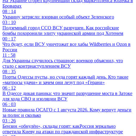
На Украине сгорел крупнейший склад маркетплейса Rozetka в
Броварах
08 : 14
Украину затрясло: взорван особый объект Зеленского
03 : 10
Подземный город ССО ВСУ разрушен. Как российские
бомбы похоронили элиту украинской армии под Хотенем
00 : 17
Что будет, если ВСУ уничтожат все хабы Wildberries и Ozon в
России
11 : 58
Для Украины случилось страшное: военкор объяснил, что
стало с контрнаступлением ВСУ
08 : 35
Порты Одессы пусты, но суда горят каждый день. Кто такие
«матросы удачи» и зачем они лезут под «Герани»
06 : 12
В Одессе дикая паника: что значит разрушение моста в Затоке
для хода СВО и изоляции ВСУ
06 : 03
Новые правила ОСАГО с 1 августа 2026. Кому вернут деньги
за полис и сколько
03 : 26
Бензин «обнулён», склады горят: какРоссия зеркально
ответила Киеву на атаки по гражданской инфраструктуре