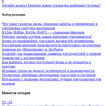
0
Онлайн казино Европы: какие площадки выбирают игроки?
Выбор редакции
Что такое грохоты: виды, принцип работы и применение в
сортировке сыпучих материалов
R134a, R404a, R410a, R407c — сравнение фреонов
Рейтинг онлайн клубов: какие критерии учитываются?
Бочки из нержавейки: для каких жидкостей незаменимы
Российский шинный производитель представил экспортные
решения на «Иннопроме» в Эр-Рияде
ScratchJr для дошкольников: памятка для родителей о первом
знакомстве с алгоритмами
Как выбрать детское постельное белье и не пожалеть о
покупке
Игровые слоты на деньги: особенности и разновидности
Подвесные линейные светильники для кухни и гостиной
Веб-казино с низкими депозитами: лучшие предложения для
игроков
Новости сегодня
19 : 45