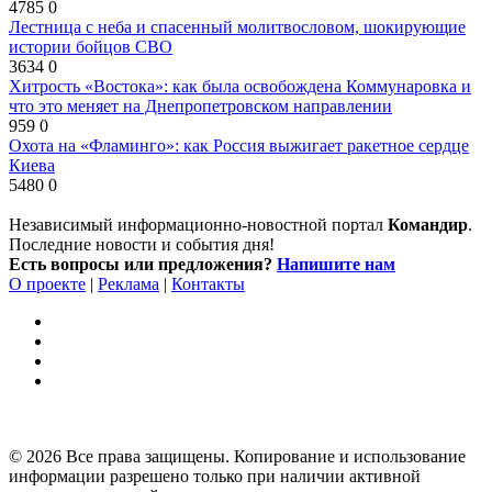
4785
0
Лестница с неба и спасенный молитвословом, шокирующие
истории бойцов СВО
3634
0
Хитрость «Востока»: как была освобождена Коммунаровка и
что это меняет на Днепропетровском направлении
959
0
Охота на «Фламинго»: как Россия выжигает ракетное сердце
Киева
5480
0
Независимый информационно-новостной портал
Командир
.
Последние новости и события дня!
Есть вопросы или предложения?
Напишите нам
О проекте
|
Реклама
|
Контакты
© 2026 Все права защищены. Копирование и использование
информации разрешено только при наличии активной