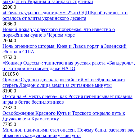
выходят из Украины и забирают спутники
2200
0
«Сбежать удалось единицам»: 25-ю ОДШБр обнулили, что
осталось от элиты украинского десанта
3066
0
Новый пожар у одесского побережья: что известно о
поражённом судне в Чёрном море
2604
0
Ночь огненного шторма: Киев и Львов горят, а Зеленский
сбежал в США
4752
0
«Кошмар Одессы»: таинственная русская ракета «Бандероль»,
от которой не спасает даже НАТО
10105
0
Оружие Судного дня: как российский «Посейдон» может
стереть Лондон с лица земли за считанные минуты
8190
0
Охота на «Смерть с неба»: как Россия переписывает правила
игры в битве беспилотников
7332
0
Освобождение Красного Кута и Торского открыло путь к
Дружковке и Краматорску
7785
0
Миллион наличными стал опасен. Почему банки заставят вас
объяснять каждую копейку с августа