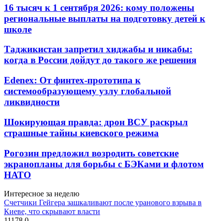
16 тысяч к 1 сентября 2026: кому положены
региональные выплаты на подготовку детей к
школе
Таджикистан запретил хиджабы и никабы:
когда в России дойдут до такого же решения
Edenex: От финтех-прототипа к
системообразующему узлу глобальной
ликвидности
Шокирующая правда: дрон ВСУ раскрыл
страшные тайны киевского режима
Рогозин предложил возродить советские
экранопланы для борьбы с БЭКами и флотом
НАТО
Интересное за неделю
Счетчики Гейгера зашкаливают после уранового взрыва в
Киеве, что скрывают власти
11178
0