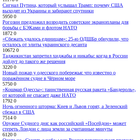
Сигнал Путина, который услышал Трамп: почему США
выходят из Украины и забирают спутники
5950
0
Рогозин предложил возродить советские экранопланы для
борьбы с БЭКами и флотом НАТО
1872
0
«Сбежать удалось единицам»: 25-ю ОДШБр обнулили, что
осталось от элиты украинского десанта
10672
0
Таджикистан запретил хиджабы и никабы: когда в России
дойдут до такого же решения
3220
0
Новый пожар у одесского побережья: что известно о
поражённом судне в Чёрном море
5750
0
«Кошмар Одессы»: таинственная русская ракета «Бандероль»,
от которой не спасает даже НАТО
1792
0
Ночь огненного шторма: Киев и Львов горят, а Зеленский
сбежал в США
7514
0
Оружие Судного дня: как российский «Посейдон» может
стереть Лондон с лица земли за считанные минуты
6120
0