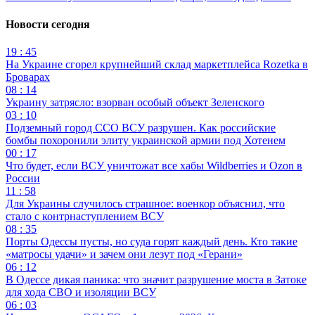
Новости сегодня
19 : 45
На Украине сгорел крупнейший склад маркетплейса Rozetka в
Броварах
08 : 14
Украину затрясло: взорван особый объект Зеленского
03 : 10
Подземный город ССО ВСУ разрушен. Как российские
бомбы похоронили элиту украинской армии под Хотенем
00 : 17
Что будет, если ВСУ уничтожат все хабы Wildberries и Ozon в
России
11 : 58
Для Украины случилось страшное: военкор объяснил, что
стало с контрнаступлением ВСУ
08 : 35
Порты Одессы пусты, но суда горят каждый день. Кто такие
«матросы удачи» и зачем они лезут под «Герани»
06 : 12
В Одессе дикая паника: что значит разрушение моста в Затоке
для хода СВО и изоляции ВСУ
06 : 03