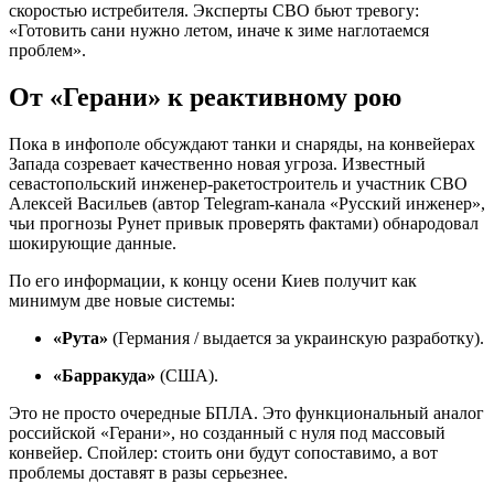
скоростью истребителя. Эксперты СВО бьют тревогу:
«Готовить сани нужно летом, иначе к зиме наглотаемся
проблем».
От «Герани» к реактивному рою
Пока в инфополе обсуждают танки и снаряды, на конвейерах
Запада созревает качественно новая угроза. Известный
севастопольский инженер-ракетостроитель и участник СВО
Алексей Васильев (автор Telegram-канала «Русский инженер»,
чьи прогнозы Рунет привык проверять фактами) обнародовал
шокирующие данные.
По его информации, к концу осени Киев получит как
минимум две новые системы:
«Рута»
(Германия / выдается за украинскую разработку).
«Барракуда»
(США).
Это не просто очередные БПЛА. Это функциональный аналог
российской «Герани», но созданный с нуля под массовый
конвейер. Спойлер: стоить они будут сопоставимо, а вот
проблемы доставят в разы серьезнее.