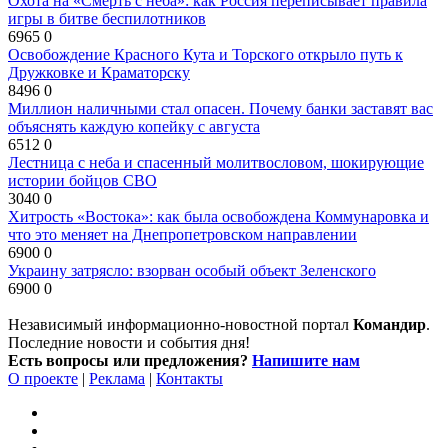
Охота на «Смерть с неба»: как Россия переписывает правила
игры в битве беспилотников
6965
0
Освобождение Красного Кута и Торского открыло путь к
Дружковке и Краматорску
8496
0
Миллион наличными стал опасен. Почему банки заставят вас
объяснять каждую копейку с августа
6512
0
Лестница с неба и спасенный молитвословом, шокирующие
истории бойцов СВО
3040
0
Хитрость «Востока»: как была освобождена Коммунаровка и
что это меняет на Днепропетровском направлении
6900
0
Украину затрясло: взорван особый объект Зеленского
6900
0
Независимый информационно-новостной портал
Командир
.
Последние новости и события дня!
Есть вопросы или предложения?
Напишите нам
О проекте
|
Реклама
|
Контакты