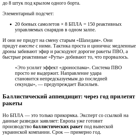
до 8 штук под крылом одного борта.
Элементарный подсчет:
20 боевых самолетов × 8 БПЛА =
150 реактивных
управляемых снарядов в одном залпе
.
И они не придут на смену старым «Шахедам». Они
придут
вместе
с ними. Тактика проста и цинична: медленные
дроны забивают эфир и расходуют дорогие ракеты ПВО, а
быстрые реактивные «Руты» добивают то, что прорвалось.
«Это усилит эффект «дроноспама». Система ПВО
просто не выдержит. Направление удара
становится непредсказуемым до последней
секунды»,
— предупреждает Васильев.
Баллистический аппендицит: через год прилетят
ракеты
Но БПЛА — это только прикормка. Эксперт со ссылкой на
данные разведки заявляет: Европа уже готовит
производство
баллистических ракет
под вывеской
украинской компании. Срок — примерно год.