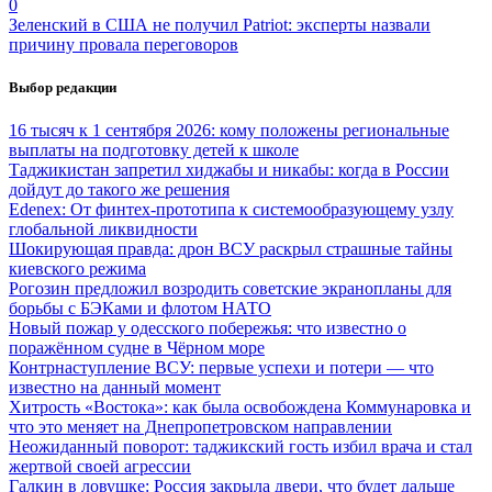
0
Зеленский в США не получил Patriot: эксперты назвали
причину провала переговоров
Выбор редакции
16 тысяч к 1 сентября 2026: кому положены региональные
выплаты на подготовку детей к школе
Таджикистан запретил хиджабы и никабы: когда в России
дойдут до такого же решения
Edenex: От финтех-прототипа к системообразующему узлу
глобальной ликвидности
Шокирующая правда: дрон ВСУ раскрыл страшные тайны
киевского режима
Рогозин предложил возродить советские экранопланы для
борьбы с БЭКами и флотом НАТО
Новый пожар у одесского побережья: что известно о
поражённом судне в Чёрном море
Контрнаступление ВСУ: первые успехи и потери — что
известно на данный момент
Хитрость «Востока»: как была освобождена Коммунаровка и
что это меняет на Днепропетровском направлении
Неожиданный поворот: таджикский гость избил врача и стал
жертвой своей агрессии
Галкин в ловушке: Россия закрыла двери, что будет дальше