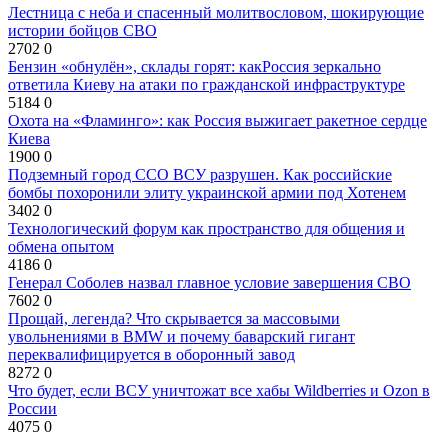
Лестница с неба и спасенный молитвословом, шокирующие
истории бойцов СВО
2702
0
Бензин «обнулён», склады горят: какРоссия зеркально
ответила Киеву на атаки по гражданской инфраструктуре
5184
0
Охота на «Фламинго»: как Россия выжигает ракетное сердце
Киева
1900
0
Подземный город ССО ВСУ разрушен. Как российские
бомбы похоронили элиту украинской армии под Хотенем
3402
0
Технологический форум как пространство для общения и
обмена опытом
4186
0
Генерал Соболев назвал главное условие завершения СВО
7602
0
Прощай, легенда? Что скрывается за массовыми
увольнениями в BMW и почему баварский гигант
переквалифицируется в оборонный завод
8272
0
Что будет, если ВСУ уничтожат все хабы Wildberries и Ozon в
России
4075
0