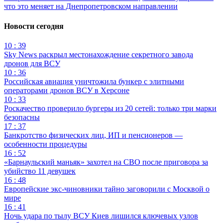
что это меняет на Днепропетровском направлении
Новости сегодня
10 : 39
Sky News раскрыл местонахождение секретного завода
дронов для ВСУ
10 : 36
Российская авиация уничтожила бункер с элитными
операторами дронов ВСУ в Херсоне
10 : 33
Роскачество проверило бургеры из 20 сетей: только три марки
безопасны
17 : 37
Банкротство физических лиц, ИП и пенсионеров —
особенности процедуры
16 : 52
«Барнаульский маньяк» захотел на СВО после приговора за
убийство 11 девушек
16 : 48
Европейские экс-чиновники тайно заговорили с Москвой о
мире
16 : 41
Ночь удара по тылу ВСУ Киев лишился ключевых узлов