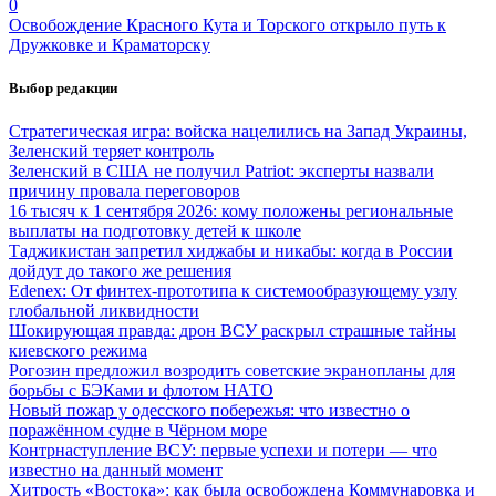
0
Освобождение Красного Кута и Торского открыло путь к
Дружковке и Краматорску
Выбор редакции
Стратегическая игра: войска нацелились на Запад Украины,
Зеленский теряет контроль
Зеленский в США не получил Patriot: эксперты назвали
причину провала переговоров
16 тысяч к 1 сентября 2026: кому положены региональные
выплаты на подготовку детей к школе
Таджикистан запретил хиджабы и никабы: когда в России
дойдут до такого же решения
Edenex: От финтех-прототипа к системообразующему узлу
глобальной ликвидности
Шокирующая правда: дрон ВСУ раскрыл страшные тайны
киевского режима
Рогозин предложил возродить советские экранопланы для
борьбы с БЭКами и флотом НАТО
Новый пожар у одесского побережья: что известно о
поражённом судне в Чёрном море
Контрнаступление ВСУ: первые успехи и потери — что
известно на данный момент
Хитрость «Востока»: как была освобождена Коммунаровка и