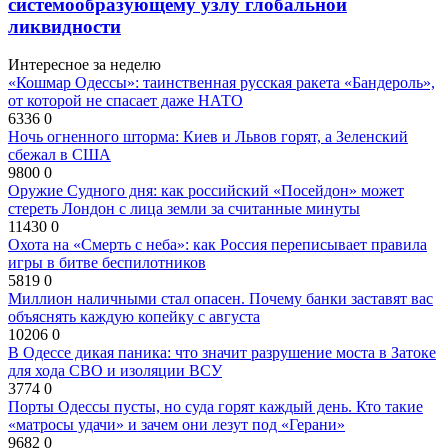
системообразующему узлу глобальной
ликвидности
Интересное за неделю
«Кошмар Одессы»: таинственная русская ракета «Бандероль»,
от которой не спасает даже НАТО
6336
0
Ночь огненного шторма: Киев и Львов горят, а Зеленский
сбежал в США
9800
0
Оружие Судного дня: как российский «Посейдон» может
стереть Лондон с лица земли за считанные минуты
11430
0
Охота на «Смерть с неба»: как Россия переписывает правила
игры в битве беспилотников
5819
0
Миллион наличными стал опасен. Почему банки заставят вас
объяснять каждую копейку с августа
10206
0
В Одессе дикая паника: что значит разрушение моста в Затоке
для хода СВО и изоляции ВСУ
3774
0
Порты Одессы пусты, но суда горят каждый день. Кто такие
«матросы удачи» и зачем они лезут под «Герани»
9682
0