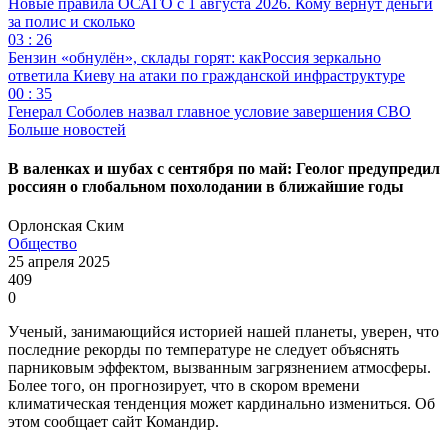
Новые правила ОСАГО с 1 августа 2026. Кому вернут деньги
за полис и сколько
03 : 26
Бензин «обнулён», склады горят: какРоссия зеркально
ответила Киеву на атаки по гражданской инфраструктуре
00 : 35
Генерал Соболев назвал главное условие завершения СВО
Больше новостей
В валенках и шубах с сентября по май: Геолог предупредил
россиян о глобальном похолодании в ближайшие годы
Орлонская Ским
Общество
25 апреля 2025
409
0
Ученый, занимающийся историей нашей планеты, уверен, что
последние рекорды по температуре не следует объяснять
парниковым эффектом, вызванным загрязнением атмосферы.
Более того, он прогнозирует, что в скором времени
климатическая тенденция может кардинально измениться. Об
этом сообщает сайт Командир.