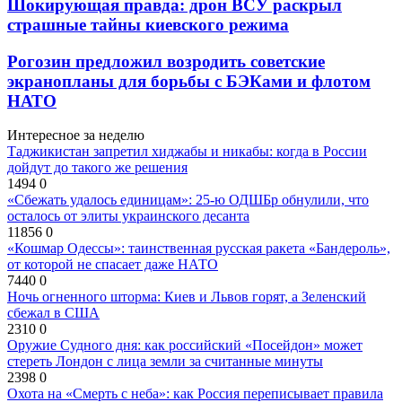
Шокирующая правда: дрон ВСУ раскрыл
страшные тайны киевского режима
Рогозин предложил возродить советские
экранопланы для борьбы с БЭКами и флотом
НАТО
Интересное за неделю
Таджикистан запретил хиджабы и никабы: когда в России
дойдут до такого же решения
1494
0
«Сбежать удалось единицам»: 25-ю ОДШБр обнулили, что
осталось от элиты украинского десанта
11856
0
«Кошмар Одессы»: таинственная русская ракета «Бандероль»,
от которой не спасает даже НАТО
7440
0
Ночь огненного шторма: Киев и Львов горят, а Зеленский
сбежал в США
2310
0
Оружие Судного дня: как российский «Посейдон» может
стереть Лондон с лица земли за считанные минуты
2398
0
Охота на «Смерть с неба»: как Россия переписывает правила