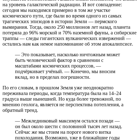
на уровень галактической радиации. И вот совпадение:
сегодня мы находимся примерно в том же участке
космического пути, где были во время одного из самых
трагических эпизодов в истории Земли — пермского
вымирания. Тогда, около 250 миллионов лет назад, планета
потеряла до 96% морской и 70% наземной фауны, а сибирские
траппы — следы гигантских вулканических извержений —
остались нам как немое напоминание об этом апокалипсисе.
— Это показывает, насколько ничтожным может
быть человеческий фактор в сравнении с
масштабами космических процессов, —
подчёркивает учёный. — Конечно, мы вносим
вклад, но в пределах погрешности.
По его словам, в прошлом Земля уже неоднократно
переживала периоды, когда температура была на 14–24
градуса выше нынешней. Но куда более тревожной, по
мнению геолога, является не перспектива потепления, а
обратный тренд.
— Межледниковый максимум остался позади —
он был около шести с половиной тысяч лет назад.
Сейчас же мы стоим на пороге нового витка
похолодания. Возможно, уже в ближайшие годы