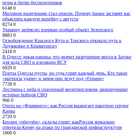
игры в битве беспилотников
6148
0
Миллион наличными стал опасен. Почему банки заставят вас
объяснять каждую копейку с августа
8274
0
Украину затрясло: взорван особый объект Зеленского
8883
0
Освобождение Красного Кута и Торского открыло путь к
Дружковке и Краматорску
2418
0
В Одессе дикая паника: что значит разрушение моста в Затоке
для хода СВО и изоляции ВСУ
6929
0
Порты Одессы пусты, но суда горят каждый день. Кто такие
«матросы удачи» и зачем они лезут под «Герани»
7728
0
Лестница с неба и спасенный молитвословом, шокирующие
истории бойцов СВО
966
0
Охота на «Фламинго»: как Россия выжигает ракетное сердце
Киева
2720
0
Бензин «обнулён», склады горят: какРоссия зеркально
ответила Киеву на атаки по гражданской инфраструктуре
1800
0