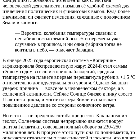
концепцию глобального потепления как следствия
человеческой деятельности, называя её удобной схемой для
извлечения политических и финансовых выгод. Куда более
значимыми он считает изменения, связанные с положением
Земли в космосе.
— Вероятно, колебания температуры связаны с
нестабильностью земной оси. Эти перемены уже
случались в прошлом, и ни одна фабрика тогда не
коптила в небо, — отмечает Завацки.
В январе 2025 года европейская система «Коперник»
зафиксировала беспрецедентную жару: 2024-й стал самым
тёплым годом за всю историю наблюдений, средняя
температура на планете впервые перешагнула рубеж в +1,5 °C
относительно доиндустриального уровня. Однако Завацки
уверен: причина — вовсе не в человеческом факторе, а в
солнечной активности. Сейчас Солнце близко к пику своего
11-летнего цикла, и магнитосфера Земли испытывает
повышенное давление со стороны солнечного ветра.
Но и это — не предел масштаба процессов. Как напомнил
геолог, Солнечная система непрерывно движется вокруг
центра Галактики, совершая полный оборот за 230–250
миллионов лет. В процессе этого пути она то поднимается, то
опускается относительно галактической плоскости, что влияет