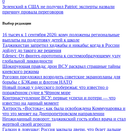
0
Зеленский в США не получил Patriot: эксперты назвали
причину провала переговоров
Выбор редакции
16 тысяч к 1 сентября 2026: кому положены региональные
выплаты на подготовку детей к школе
Таджикистан запретил хиджабы и никабы: когда в России
дойдут до такого же решения
Edenex: От финтех-прототипа к системообразующему узлу
глобальной ликвидности
Шокирующая правда: дрон ВСУ раскрыл страшные тайны
киевского режима
Рогозин предложил возродить советские экранопланы для
борьбы с БЭКами и флотом НАТО
Новый пожар у одесского побережья: что известно о
поражённом судне в Чёрном море
Контрнаступление ВСУ: первые успехи и потери — что
известно на данный момент
Хитрость «Востока»: как была освобождена Коммунаровка и
что это меняет на Днепропетровском направлении
Неожиданный поворот: таджикский гость избил врача и стал
жертвой своей агрессии
Галкин в ловушке: Россия закрыла двери, что будет дальше