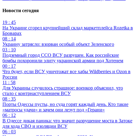
Новости сегодня
19 : 45
На Украине сгорел крупнейший склад маркетплейса Rozetka в
Броварах
08 : 14
Украину затрясло: взорван особый объект Зеленского
03 : 10
Подземный город ССО ВСУ разрушен. Как российские
бомбы похоронили элиту украинской армии под Хотенем
00 : 17
Что будет, если ВСУ уничтожат все хабы Wildberries и Ozon в
России
11 : 58
Для Украины случилось страшное: военкор объяснил, что
стало с контрнаступлением ВСУ
08 : 35
Порты Одессы пусты, но суда горят каждый день. Кто такие
«матросы удачи» и зачем они лезут под «Герани»
06 : 12
В Одессе дикая паника: что значит разрушение моста в Затоке
для хода СВО и изоляции ВСУ
06 : 03