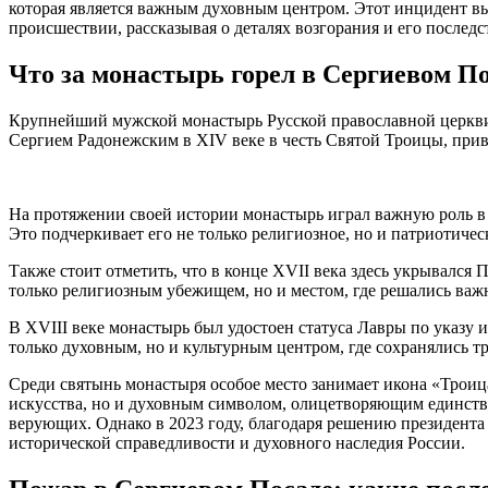
которая является важным духовным центром. Этот инцидент 
происшествии, рассказывая о деталях возгорания и его последс
Что за монастырь горел в Сергиевом По
Крупнейший мужской монастырь Русской православной церкви,
Сергием Радонежским в XIV веке в честь Святой Троицы, привл
На протяжении своей истории монастырь играл важную роль в
Это подчеркивает его не только религиозное, но и патриотичес
Также стоит отметить, что в конце XVII века здесь укрывался 
только религиозным убежищем, но и местом, где решались важ
В XVIII веке монастырь был удостоен статуса Лавры по указу 
только духовным, но и культурным центром, где сохранялись т
Среди святынь монастыря особое место занимает икона «Трои
искусства, но и духовным символом, олицетворяющим единство 
верующих. Однако в 2023 году, благодаря решению президента
исторической справедливости и духовного наследия России.