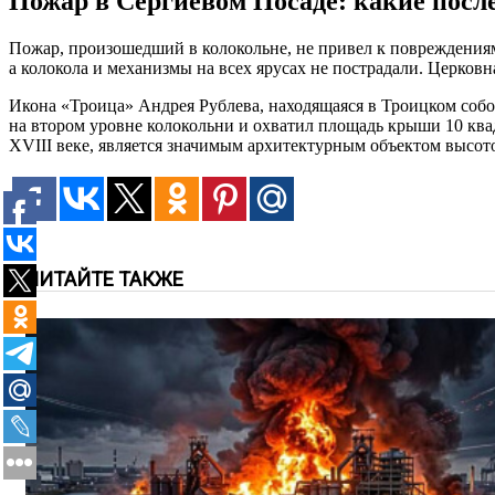
Пожар в Сергиевом Посаде: какие посл
Пожар, произошедший в колокольне, не привел к повреждениям,
а колокола и механизмы на всех ярусах не пострадали. Церковн
Икона «Троица» Андрея Рублева, находящаяся в Троицком собор
на втором уровне колокольни и охватил площадь крыши 10 квад
XVIII веке, является значимым архитектурным объектом высот
ЧИТАЙТЕ ТАКЖЕ