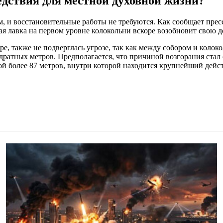
едствия для местной духовной жизни?
 и восстановительные работы не требуются. Как сообщает пресс
ая лавка на первом уровне колокольни вскоре возобновит свою д
е, также не подверглась угрозе, так как между собором и коло
ратных метров. Предполагается, что причиной возгорания стал с
ой более 87 метров, внутри которой находится крупнейший дейс