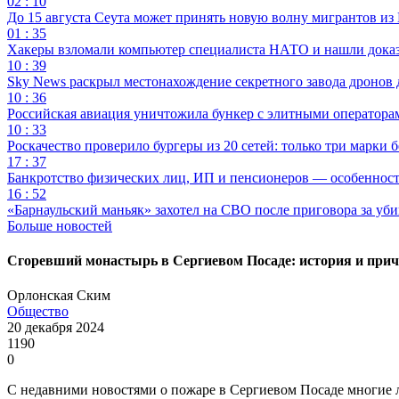
02 : 10
До 15 августа Сеута может принять новую волну мигрантов из
01 : 35
Хакеры взломали компьютер специалиста НАТО и нашли доказат
10 : 39
Sky News раскрыл местонахождение секретного завода дронов
10 : 36
Российская авиация уничтожила бункер с элитными оператор
10 : 33
Роскачество проверило бургеры из 20 сетей: только три марки 
17 : 37
Банкротство физических лиц, ИП и пенсионеров — особеннос
16 : 52
«Барнаульский маньяк» захотел на СВО после приговора за уби
Больше новостей
Сгоревший монастырь в Сергиевом Посаде: история и при
Орлонская Ским
Общество
20 декабря 2024
1190
0
С недавними новостями о пожаре в Сергиевом Посаде многие лю