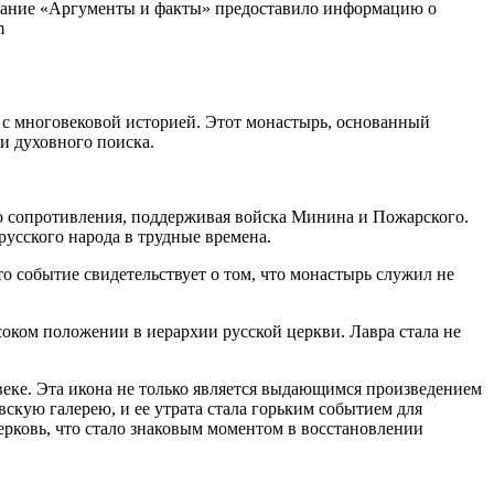
здание «Аргументы и факты» предоставило информацию о
m
с многовековой историей. Этот монастырь, основанный
и духовного поиска.
о сопротивления, поддерживая войска Минина и Пожарского.
русского народа в трудные времена.
то событие свидетельствует о том, что монастырь служил не
соком положении в иерархии русской церкви. Лавра стала не
еке. Эта икона не только является выдающимся произведением
скую галерею, и ее утрата стала горьким событием для
ерковь, что стало знаковым моментом в восстановлении