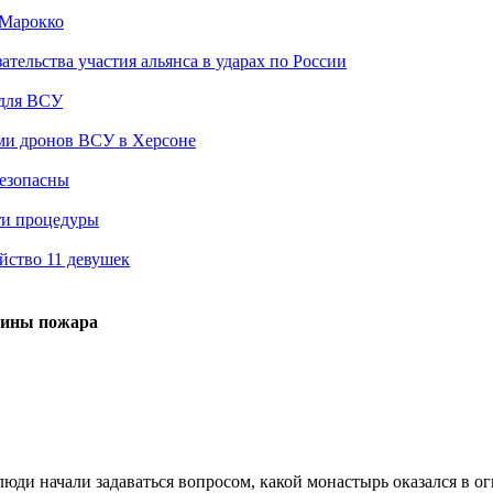
 Марокко
ельства участия альянса в ударах по России
 для ВСУ
ами дронов ВСУ в Херсоне
безопасны
ти процедуры
йство 11 девушек
чины пожара
ди начали задаваться вопросом, какой монастырь оказался в ог