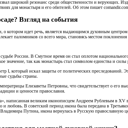
вызвал широкий резонанс среди общественности и верующих. И
твиях для монастыря и его обителей. Об этом пишет comandir.co
саде? Взгляд на события
 о котором идет речь, является выдающимся духовным центром 
екает паломников со всего мира, становясь местом поклонения 
 судьбе России. В Смутное время он стал оплотом национальног
кое значение, так как монастырь стал символом единства и силы 
Петр I, который искал защиты от политических преследований. Э
ные судьбы страны.
императрицы Елизаветы Петровны, что свидетельствует о его вы
радиции и ценности православия.
ца», написанная великим иконописцем Андреем Рублевым в XV в
и любовь. В советский период икона была передана в Третьяков
 Владимира Путина, икона вернулась в Русскую православную ц