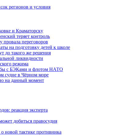
исок регионов и условия
ковке и Краматорску
ленский теряет контроль
ну провала переговоров
аты на подготовку детей к школе
ут до такого же решения
бальной ликвидности
ского режима
рьбы с БЭКами и флотом НАТО
ом судне в Чёрном море
но на данный момент
дов: реакция эксперта
 может добиться правосудия
 о новой тактике противника