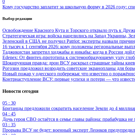
0
Кому государство заплатит за школьную форму в 2026 году: сп
Выбор редакции
Освобождение Красного Кута и Торского открыло путь к Друж
Стратегическая игра: войска нацелились на Запад Украины, Зе
Зеленский в США не получил Patriot: эксперты назвали причи
16 тысяч к 1 сентября 2026: кому положены региональные выпл
Таджикистан запретил хиджабы и никабы: когда в России дойд
Edenex: От финтех-прототипа к системообразующему узлу гло
Шокирующая правда: дрон ВСУ раскрыл страшные тайны киев
Рогозин предложил возродить советские экранопланы для бо
Новый пожар у одесского побережья: что известно о поражённ
Контрнаступление ВСУ: первые успехи и потери — что извест
Новости сегодня
05 : 30
Британцы предложили сократить население Земли до 4 миллиар
04 : 45
Дочь героя СВО остаётся в семье главы района: прабабушка не
03 : 35
Прорыва ВСУ не будет: военный эксперт Леонков предупредил