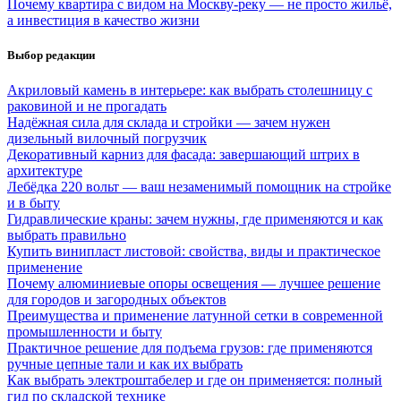
Почему квартира с видом на Москву-реку — не просто жильё,
а инвестиция в качество жизни
Выбор редакции
Акриловый камень в интерьере: как выбрать столешницу с
раковиной и не прогадать
Надёжная сила для склада и стройки — зачем нужен
дизельный вилочный погрузчик
Декоративный карниз для фасада: завершающий штрих в
архитектуре
Лебёдка 220 вольт — ваш незаменимый помощник на стройке
и в быту
Гидравлические краны: зачем нужны, где применяются и как
выбрать правильно
Купить винипласт листовой: свойства, виды и практическое
применение
Почему алюминиевые опоры освещения — лучшее решение
для городов и загородных объектов
Преимущества и применение латунной сетки в современной
промышленности и быту
Практичное решение для подъема грузов: где применяются
ручные цепные тали и как их выбрать
Как выбрать электроштабелер и где он применяется: полный
гид по складской технике