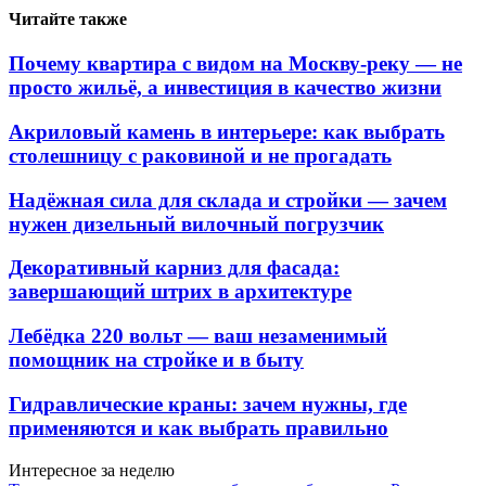
Читайте также
Почему квартира с видом на Москву-реку — не
просто жильё, а инвестиция в качество жизни
Акриловый камень в интерьере: как выбрать
столешницу с раковиной и не прогадать
Надёжная сила для склада и стройки — зачем
нужен дизельный вилочный погрузчик
Декоративный карниз для фасада:
завершающий штрих в архитектуре
Лебёдка 220 вольт — ваш незаменимый
помощник на стройке и в быту
Гидравлические краны: зачем нужны, где
применяются и как выбрать правильно
Интересное за неделю