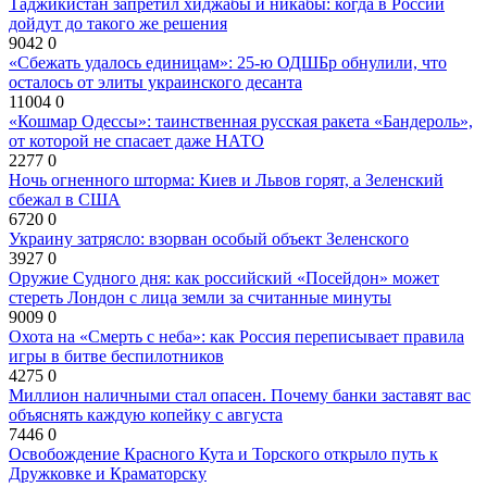
Таджикистан запретил хиджабы и никабы: когда в России
дойдут до такого же решения
9042
0
«Сбежать удалось единицам»: 25-ю ОДШБр обнулили, что
осталось от элиты украинского десанта
11004
0
«Кошмар Одессы»: таинственная русская ракета «Бандероль»,
от которой не спасает даже НАТО
2277
0
Ночь огненного шторма: Киев и Львов горят, а Зеленский
сбежал в США
6720
0
Украину затрясло: взорван особый объект Зеленского
3927
0
Оружие Судного дня: как российский «Посейдон» может
стереть Лондон с лица земли за считанные минуты
9009
0
Охота на «Смерть с неба»: как Россия переписывает правила
игры в битве беспилотников
4275
0
Миллион наличными стал опасен. Почему банки заставят вас
объяснять каждую копейку с августа
7446
0
Освобождение Красного Кута и Торского открыло путь к
Дружковке и Краматорску