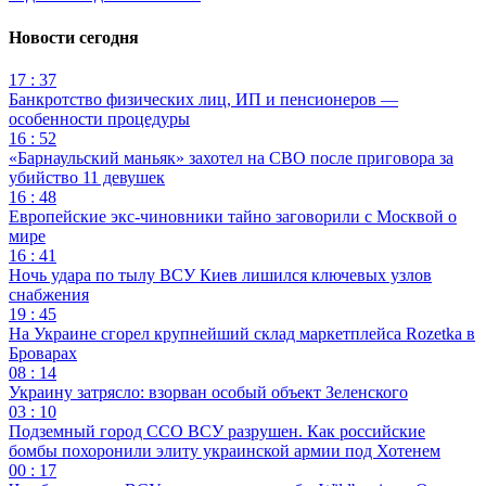
Новости сегодня
17 : 37
Банкротство физических лиц, ИП и пенсионеров —
особенности процедуры
16 : 52
«Барнаульский маньяк» захотел на СВО после приговора за
убийство 11 девушек
16 : 48
Европейские экс-чиновники тайно заговорили с Москвой о
мире
16 : 41
Ночь удара по тылу ВСУ Киев лишился ключевых узлов
снабжения
19 : 45
На Украине сгорел крупнейший склад маркетплейса Rozetka в
Броварах
08 : 14
Украину затрясло: взорван особый объект Зеленского
03 : 10
Подземный город ССО ВСУ разрушен. Как российские
бомбы похоронили элиту украинской армии под Хотенем
00 : 17