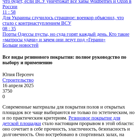
Что будет, если ВСУ уничтожат все хабы Wildberries и Ozon в
России
11 : 58
Для Украины случилось страшное: военкор объяснил, что
стало с контрнаступлением ВСУ
08 : 35
Порты Одессы пусты, но суда горят каждый день. Кто такие
«матросы удачи» и зачем они лезут под «Герани»
Больше новостей
Все виды резинового покрытия: полное руководство по
выбору и применению
Юлия Персенч
Строительство
16 апреля 2025
3750
0
Современные материалы для покрытия полов и открытых
площадок все чаще выбираются не только по эстетическим, но
и по практическим критериям.
Резиновое покрытие для
детской площадки
стало настоящим прорывом в этой области:
оно сочетает в себе прочность, эластичность, безопасность и
долговечность. Оно востребовано в спортивных залах, на