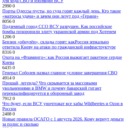
для хода СВО и изоляции ВСУ
2990
0
Порты Одессы пусты, но суда горят каждый день. Кто такие
«матросы удачи» и зачем они лезут под «Герани»
8056
0
Подземный город ССО ВСУ разрушен. Как российские
бомбы похоронили элиту украинской армии под Хотенем
1206
0
Бензин «обнулён», склады горят: какРоссия зеркально
ответила Киеву на атаки по гражданской инфраструктуре
8316
0
Охота на «Фламинго»: как Россия выжигает ракетное сердце
Киева
6435
0
Генерал Соболев назвал главное условие завершения СВО
4914
0
Прощай, легенда? Что скрывается за массовыми
увольнениями в BMW и почему баварский гигант
переквалифицируется в оборонный завод
7912
0
Что будет, если ВСУ уничтожат все хабы Wildberries и Ozon в
России
2408
0
Новые правила ОСАГО с 1 августа 2026. Кому вернут деньги
за полис и сколько