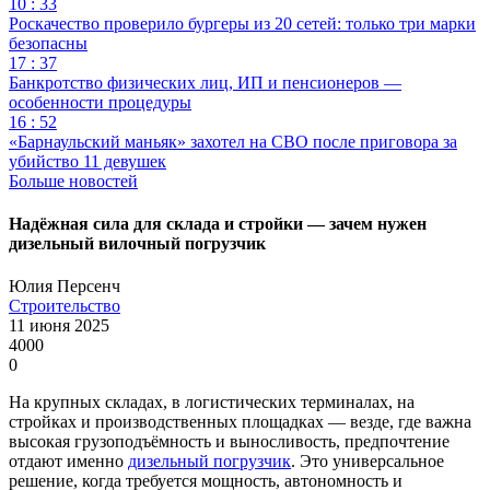
10 : 33
Роскачество проверило бургеры из 20 сетей: только три марки
безопасны
17 : 37
Банкротство физических лиц, ИП и пенсионеров —
особенности процедуры
16 : 52
«Барнаульский маньяк» захотел на СВО после приговора за
убийство 11 девушек
Больше новостей
Надёжная сила для склада и стройки — зачем нужен
дизельный вилочный погрузчик
Юлия Персенч
Строительство
11 июня 2025
4000
0
На крупных складах, в логистических терминалах, на
стройках и производственных площадках — везде, где важна
высокая грузоподъёмность и выносливость, предпочтение
отдают именно
дизельный погрузчик
. Это универсальное
решение, когда требуется мощность, автономность и