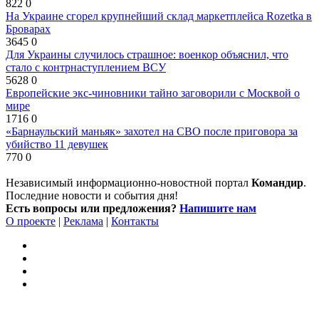
822
0
На Украине сгорел крупнейший склад маркетплейса Rozetka в
Броварах
3645
0
Для Украины случилось страшное: военкор объяснил, что
стало с контрнаступлением ВСУ
5628
0
Европейские экс-чиновники тайно заговорили с Москвой о
мире
1716
0
«Барнаульский маньяк» захотел на СВО после приговора за
убийство 11 девушек
770
0
Независимый информационно-новостной портал
Командир
.
Последние новости и события дня!
Есть вопросы или предложения?
Напишите нам
О проекте
|
Реклама
|
Контакты