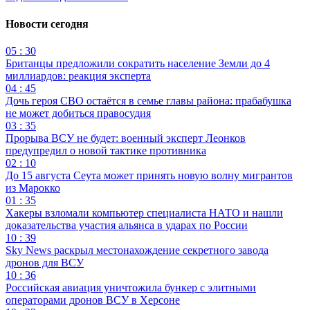
Новости сегодня
05 : 30
Британцы предложили сократить население Земли до 4
миллиардов: реакция эксперта
04 : 45
Дочь героя СВО остаётся в семье главы района: прабабушка
не может добиться правосудия
03 : 35
Прорыва ВСУ не будет: военный эксперт Леонков
предупредил о новой тактике противника
02 : 10
До 15 августа Сеута может принять новую волну мигрантов
из Марокко
01 : 35
Хакеры взломали компьютер специалиста НАТО и нашли
доказательства участия альянса в ударах по России
10 : 39
Sky News раскрыл местонахождение секретного завода
дронов для ВСУ
10 : 36
Российская авиация уничтожила бункер с элитными
операторами дронов ВСУ в Херсоне