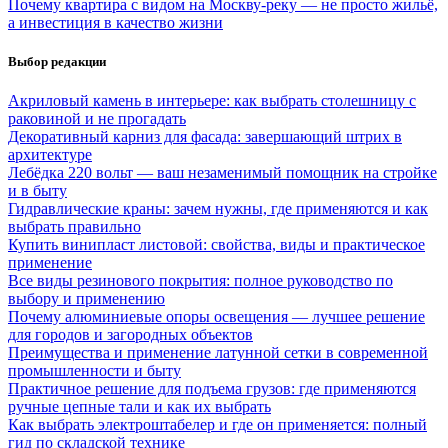
Почему квартира с видом на Москву-реку — не просто жильё,
а инвестиция в качество жизни
Выбор редакции
Акриловый камень в интерьере: как выбрать столешницу с
раковиной и не прогадать
Декоративный карниз для фасада: завершающий штрих в
архитектуре
Лебёдка 220 вольт — ваш незаменимый помощник на стройке
и в быту
Гидравлические краны: зачем нужны, где применяются и как
выбрать правильно
Купить винипласт листовой: свойства, виды и практическое
применение
Все виды резинового покрытия: полное руководство по
выбору и применению
Почему алюминиевые опоры освещения — лучшее решение
для городов и загородных объектов
Преимущества и применение латунной сетки в современной
промышленности и быту
Практичное решение для подъема грузов: где применяются
ручные цепные тали и как их выбрать
Как выбрать электроштабелер и где он применяется: полный
гид по складской технике