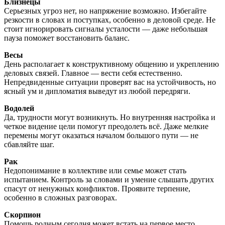
Близнецы
Серьезных угроз нет, но напряжение возможно. Избегайте
резкости в словах и поступках, особенно в деловой среде. Не
стоит игнорировать сигналы усталости — даже небольшая
пауза поможет восстановить баланс.
Весы
День располагает к конструктивному общению и укреплению
деловых связей. Главное — вести себя естественно.
Непредвиденные ситуации проверят вас на устойчивость, но
ясный ум и дипломатия выведут из любой передряги.
Водолей
Да, трудности могут возникнуть. Но внутренняя настройка и
четкое видение цели помогут преодолеть всё. Даже мелкие
перемены могут оказаться началом большого пути — не
сбавляйте шаг.
Рак
Недопонимание в коллективе или семье может стать
испытанием. Контроль за словами и умение слышать других
спасут от ненужных конфликтов. Проявите терпение,
особенно в сложных разговорах.
Скорпион
Помощь родным сегодня может встать на первое место.