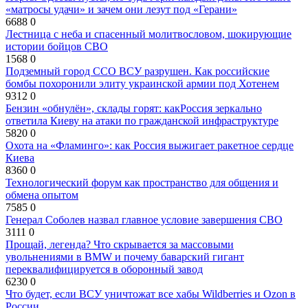
«матросы удачи» и зачем они лезут под «Герани»
6688
0
Лестница с неба и спасенный молитвословом, шокирующие
истории бойцов СВО
1568
0
Подземный город ССО ВСУ разрушен. Как российские
бомбы похоронили элиту украинской армии под Хотенем
9312
0
Бензин «обнулён», склады горят: какРоссия зеркально
ответила Киеву на атаки по гражданской инфраструктуре
5820
0
Охота на «Фламинго»: как Россия выжигает ракетное сердце
Киева
8360
0
Технологический форум как пространство для общения и
обмена опытом
7585
0
Генерал Соболев назвал главное условие завершения СВО
3111
0
Прощай, легенда? Что скрывается за массовыми
увольнениями в BMW и почему баварский гигант
переквалифицируется в оборонный завод
6230
0
Что будет, если ВСУ уничтожат все хабы Wildberries и Ozon в
России