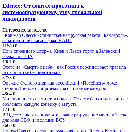
Edenex: От финтех-прототипа к
системообразующему узлу глобальной
ликвидности
Интересное за неделю
«Кошмар Одессы»: таинственная русская ракета «Бандероль»,
от которой не спасает даже НАТО
11640
0
Ночь огненного шторма: Киев и Львов горят, а Зеленский
сбежал в США
1981
0
Охота на «Смерть с неба»: как Россия переписывает правила
игры в битве беспилотников
8738
0
Оружие Судного дня: как российский «Посейдон» может
стереть Лондон с лица земли за считанные минуты
4864
0
Миллион наличными стал опасен. Почему банки заставят вас
объяснять каждую копейку с августа
1715
0
В Одессе дикая паника: что значит разрушение моста в Затоке
для хода СВО и изоляции ВСУ
3600
0
Порты Одессы пусты, но суда горят каждый день. Кто такие