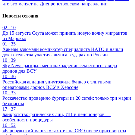
что это меняет на Днепропетровском направлении
Новости сегодня
02 : 10
До 15 августа Сеута может принять новую волну мигрантов
из Марокко
01 : 35
Хакеры взломали компьютер специалиста НАТО и нашли
доказательства участия альянса в ударах по России
10 : 39
Sky News раскрыл местонахождение секретного завода
дронов для ВСУ
10 : 36
Российская авиация уничтожила бункер с элитными
операторами дронов ВСУ в Херсоне
10 : 33
Роскачество проверило бургеры из 20 сетей: только три марки
безопасны
17 : 37
Банкротство физических лиц, ИП и пенсионеров —
особенности процедуры
16 : 52
«Барнаульский маньяк» захотел на СВО после приговора за