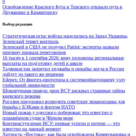
0
Освобождение Красного Кута и Торского открыло путь к
Дружковке и Краматорску
Выбор редакции
Стратегическая игра: войска нацелились на Запад Украины,
Зеленский теряет контроль
Зеленский в США не получил Patriot: эксперты назвали
причину провала переговоров
16 тысяч к 1 сентября 2026: кому положены региональные
выплаты на подготовку детей к школе
Таджикистан запретил хиджабы и никабы: когда в России
дойдут до такого же решения
Edenex: От финтех-прототипа к системообразующему узлу
глобальной ликвидности
Шокирующая правда: дрон ВСУ раскрыл страшные тайны
киевского режима
Рогозин предложил возродить советские экранопланы для
борьбы с БЭКами и флотом НАТО
Новый пожар у одесского побережья: что известно о
поражённом судне в Чёрном море
Контрнаступление ВСУ: первые успехи и потери — что
известно на данный момент
Хитрость «Востока»: как была освобождена Коммунаровка и