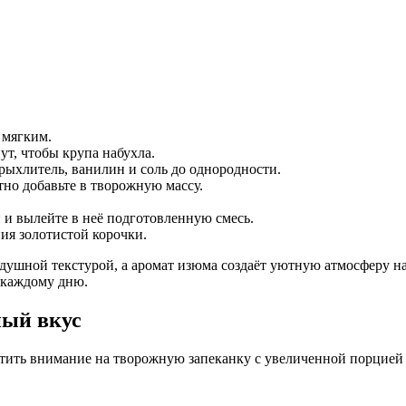
 мягким.
ут, чтобы крупа набухла.
рыхлитель, ванилин и соль до однородности.
тно добавьте в творожную массу.
 и вылейте в неё подготовленную смесь.
ия золотистой корочки.
здушной текстурой, а аромат изюма создаёт уютную атмосферу н
о каждому дню.
ный вкус
ть внимание на творожную запеканку с увеличенной порцией тв