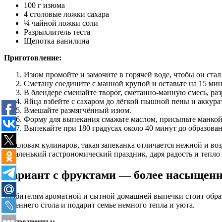
100 г изюма
4 столовые ложки сахара
¼ чайной ложки соли
Разрыхлитель теста
Щепотка ванилина
Приготовление:
Изюм промойте и замочите в горячей воде, чтобы он стал
Сметану соедините с манной крупой и оставьте на 15 мин
В блендере смешайте творог, сметанно-манную смесь, раз
Яйца взбейте с сахаром до лёгкой пышной пены и аккура
Вмешайте размягчённый изюм.
Форму для выпекания смажьте маслом, присыпьте манкой
Выпекайте при 180 градусах около 40 минут до образован
По словам кулинаров, такая запеканка отличается нежной и во
в маленький гастрономический праздник, даря радость и тепл
Вариант с фруктами — более насыщен
Любителям ароматной и сытной домашней выпечки стоит обрати
утреннего стола и подарит семье немного тепла и уюта.
Ингредиенты: