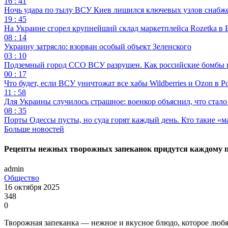
16 : 41
Ночь удара по тылу ВСУ Киев лишился ключевых узлов снабж
19 : 45
На Украине сгорел крупнейший склад маркетплейса Rozetka в 
08 : 14
Украину затрясло: взорван особый объект Зеленского
03 : 10
Подземный город ССО ВСУ разрушен. Как российские бомбы 
00 : 17
Что будет, если ВСУ уничтожат все хабы Wildberries и Ozon в Р
11 : 58
Для Украины случилось страшное: военкор объяснил, что стал
08 : 35
Порты Одессы пусты, но суда горят каждый день. Кто такие «м
Больше новостей
Рецепты нежных творожных запеканок придутся каждому п
admin
Общество
16 октября 2025
348
0
Творожная запеканка — нежное и вкусное блюдо, которое любят