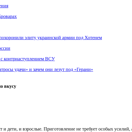
ения
Броварах
похоронили элиту украинской армии под Хотенем
оссии
о с контрнаступлением ВСУ
атросы удачи» и зачем они лезут под «Герани»
о вкусу
 и дети, и взрослые. Приготовление не требует особых усилий, 