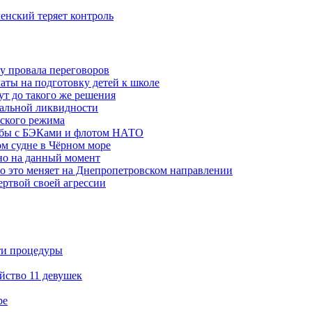
ленский теряет контроль
ну провала переговоров
аты на подготовку детей к школе
ут до такого же решения
бальной ликвидности
ского режима
рьбы с БЭКами и флотом НАТО
ом судне в Чёрном море
но на данный момент
то это меняет на Днепропетровском направлении
ертвой своей агрессии
ти процедуры
йство 11 девушек
ре