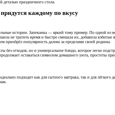
й деталью праздничного стола.
придутся каждому по вкусу
льные истории. Запеканка — яркий тому пример. По одной из в
шила не тратить время и быстро смешала их, добавила взбитые я
ем приобрёл популярность далеко за пределами своей родины.
кты без отходов, но и универсальное блюдо, которое легко подс
а продолжает оставаться символом домашнего уюта, простоты пр
идеально подходит как для сытного завтрака, так и для лёгкого
рам.