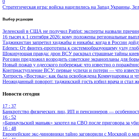
0
Стратегическая игра: войска нацелились на Запад Украины, Зе
Выбор редакции
Зеленский в США не получил Patriot: эксперты назвали причи
16 тысяч к 1 сентября 2026: кому положены региональные выпл
Таджикистан запретил хиджабы и никабы: когда в России дойд
Edenex: От финтех-прототипа к системообразующему узлу гло
Шокирующая правда: дрон ВСУ раскрыл страшные тайны киев
Рогозин предложил возродить советские экранопланы для бо
Новый пожар у одесского побережья: что известно о поражённ
Контрнаступление ВСУ: первые успехи и потери — что извест
Хитрость «Востока»: как была освобождена Коммунаровка и ч
Неожиданный поворот: таджикский гость избил врача и стал ж
Новости сегодня
17 : 37
Банкротство физических лиц, ИП и пенсионеров — особеннос
16 : 52
«Барнаульский маньяк» захотел на СВО после приговора за уби
16 : 48
Европейские экс-чиновники тайно заговорили с Москвой о ми