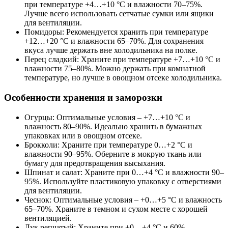
при температуре +4…+10 °C и влажности 70–75%.
Лучше всего использовать сетчатые сумки или ящики
для вентиляции.
Помидоры: Рекомендуется хранить при температуре
+12…+20 °C и влажности 65–70%. Для сохранения
вкуса лучше держать вне холодильника на полке.
Перец сладкий: Храните при температуре +7…+10 °C и
влажности 75–80%. Можно держать при комнатной
температуре, но лучше в овощном отсеке холодильника.
Особенности хранения и заморозки
Огурцы: Оптимальные условия – +7…+10 °C и
влажность 80–90%. Идеально хранить в бумажных
упаковках или в овощном отсеке.
Брокколи: Храните при температуре 0…+2 °C и
влажности 90–95%. Оберните в мокрую ткань или
бумагу для предотвращения высыхания.
Шпинат и салат: Храните при 0…+4 °C и влажности 90–
95%. Используйте пластиковую упаковку с отверстиями
для вентиляции.
Чеснок: Оптимальные условия – +0…+5 °C и влажность
65–70%. Храните в темном и сухом месте с хорошей
вентиляцией.
Лук репчатый: Храните при +0…+4 °C и 60%