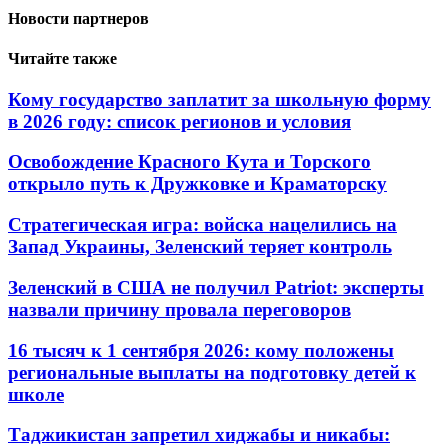
Новости партнеров
Читайте также
Кому государство заплатит за школьную форму
в 2026 году: список регионов и условия
Освобождение Красного Кута и Торского
открыло путь к Дружковке и Краматорску
Стратегическая игра: войска нацелились на
Запад Украины, Зеленский теряет контроль
Зеленский в США не получил Patriot: эксперты
назвали причину провала переговоров
16 тысяч к 1 сентября 2026: кому положены
региональные выплаты на подготовку детей к
школе
Таджикистан запретил хиджабы и никабы: