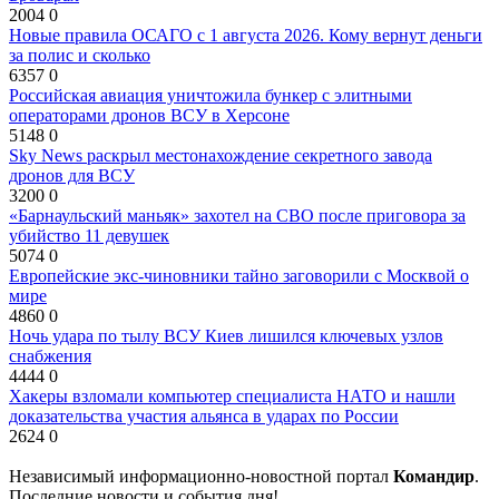
2004
0
Новые правила ОСАГО с 1 августа 2026. Кому вернут деньги
за полис и сколько
6357
0
Российская авиация уничтожила бункер с элитными
операторами дронов ВСУ в Херсоне
5148
0
Sky News раскрыл местонахождение секретного завода
дронов для ВСУ
3200
0
«Барнаульский маньяк» захотел на СВО после приговора за
убийство 11 девушек
5074
0
Европейские экс-чиновники тайно заговорили с Москвой о
мире
4860
0
Ночь удара по тылу ВСУ Киев лишился ключевых узлов
снабжения
4444
0
Хакеры взломали компьютер специалиста НАТО и нашли
доказательства участия альянса в ударах по России
2624
0
Независимый информационно-новостной портал
Командир
.
Последние новости и события дня!