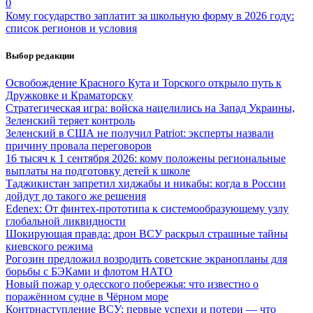
0
Кому государство заплатит за школьную форму в 2026 году:
список регионов и условия
Выбор редакции
Освобождение Красного Кута и Торского открыло путь к
Дружковке и Краматорску
Стратегическая игра: войска нацелились на Запад Украины,
Зеленский теряет контроль
Зеленский в США не получил Patriot: эксперты назвали
причину провала переговоров
16 тысяч к 1 сентября 2026: кому положены региональные
выплаты на подготовку детей к школе
Таджикистан запретил хиджабы и никабы: когда в России
дойдут до такого же решения
Edenex: От финтех-прототипа к системообразующему узлу
глобальной ликвидности
Шокирующая правда: дрон ВСУ раскрыл страшные тайны
киевского режима
Рогозин предложил возродить советские экранопланы для
борьбы с БЭКами и флотом НАТО
Новый пожар у одесского побережья: что известно о
поражённом судне в Чёрном море
Контрнаступление ВСУ: первые успехи и потери — что