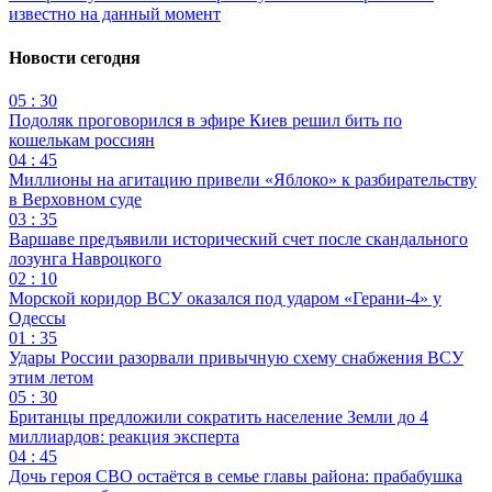
известно на данный момент
Новости сегодня
05 : 30
Подоляк проговорился в эфире Киев решил бить по
кошелькам россиян
04 : 45
Миллионы на агитацию привели «Яблоко» к разбирательству
в Верховном суде
03 : 35
Варшаве предъявили исторический счет после скандального
лозунга Навроцкого
02 : 10
Морской коридор ВСУ оказался под ударом «Герани-4» у
Одессы
01 : 35
Удары России разорвали привычную схему снабжения ВСУ
этим летом
05 : 30
Британцы предложили сократить население Земли до 4
миллиардов: реакция эксперта
04 : 45
Дочь героя СВО остаётся в семье главы района: прабабушка