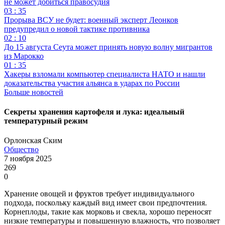
не может добиться правосудия
03 : 35
Прорыва ВСУ не будет: военный эксперт Леонков
предупредил о новой тактике противника
02 : 10
До 15 августа Сеута может принять новую волну мигрантов
из Марокко
01 : 35
Хакеры взломали компьютер специалиста НАТО и нашли
доказательства участия альянса в ударах по России
Больше новостей
Секреты хранения картофеля и лука: идеальный
температурный режим
Орлонская Ским
Общество
7 ноября 2025
269
0
Хранение овощей и фруктов требует индивидуального
подхода, поскольку каждый вид имеет свои предпочтения.
Корнеплоды, такие как морковь и свекла, хорошо переносят
низкие температуры и повышенную влажность, что позволяет