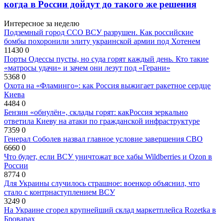
когда в России дойдут до такого же решения
Интересное за неделю
Подземный город ССО ВСУ разрушен. Как российские
бомбы похоронили элиту украинской армии под Хотенем
11430
0
Порты Одессы пусты, но суда горят каждый день. Кто такие
«матросы удачи» и зачем они лезут под «Герани»
5368
0
Охота на «Фламинго»: как Россия выжигает ракетное сердце
Киева
4484
0
Бензин «обнулён», склады горят: какРоссия зеркально
ответила Киеву на атаки по гражданской инфраструктуре
7359
0
Генерал Соболев назвал главное условие завершения СВО
6660
0
Что будет, если ВСУ уничтожат все хабы Wildberries и Ozon в
России
8774
0
Для Украины случилось страшное: военкор объяснил, что
стало с контрнаступлением ВСУ
3249
0
На Украине сгорел крупнейший склад маркетплейса Rozetka в
Броварах