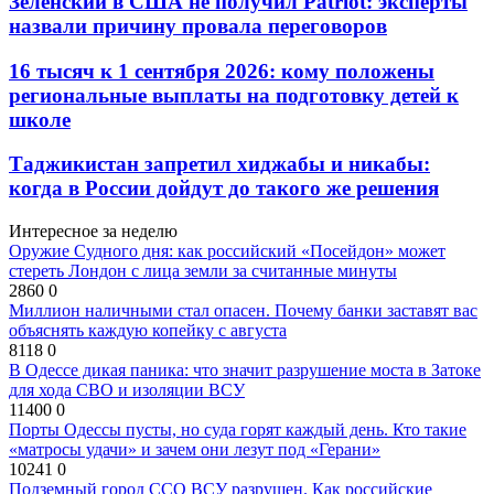
Зеленский в США не получил Patriot: эксперты
назвали причину провала переговоров
16 тысяч к 1 сентября 2026: кому положены
региональные выплаты на подготовку детей к
школе
Таджикистан запретил хиджабы и никабы:
когда в России дойдут до такого же решения
Интересное за неделю
Оружие Судного дня: как российский «Посейдон» может
стереть Лондон с лица земли за считанные минуты
2860
0
Миллион наличными стал опасен. Почему банки заставят вас
объяснять каждую копейку с августа
8118
0
В Одессе дикая паника: что значит разрушение моста в Затоке
для хода СВО и изоляции ВСУ
11400
0
Порты Одессы пусты, но суда горят каждый день. Кто такие
«матросы удачи» и зачем они лезут под «Герани»
10241
0
Подземный город ССО ВСУ разрушен. Как российские