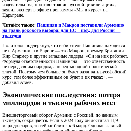
издевательства, противостояние русской цивилизации», —
заявил эксперт в эфире программы «Мы в курсе» на
Царьграде.
Читайте также:
Пашинян и Макрон поставили Армению
на грань рокового выбора: для ЕС – шоу, для России —
трагедия
Политолог подчеркнул, что избиратель Пашиняна находится
не в Армении, а в Европе — это Макрон, премьер Британии
Кир Стармер и другие западные лидеры. «Он на них работает.
Формула ответственности Пашиняна — это ответственность
не перед своим народом, а перед западной политической
элитой. Поэтому чем больше он будет развивать русофобский
курс, тем более эффективным он будет в их глазах», —
добавил Атаев.
Экономические последствия: потеря
миллиардов и тысячи рабочих мест
Внешнеторговый оборот Армении с Россией, по данным
эксперта, сокращается. Если в 2024 году он достигал 11,9
млрд долларов, то сейчас близок к 6 млрд. Однако главный
удар принимают на себя крупнейшие российские