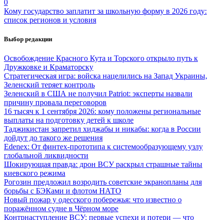
0
Кому государство заплатит за школьную форму в 2026 году:
список регионов и условия
Выбор редакции
Освобождение Красного Кута и Торского открыло путь к
Дружковке и Краматорску
Стратегическая игра: войска нацелились на Запад Украины,
Зеленский теряет контроль
Зеленский в США не получил Patriot: эксперты назвали
причину провала переговоров
16 тысяч к 1 сентября 2026: кому положены региональные
выплаты на подготовку детей к школе
Таджикистан запретил хиджабы и никабы: когда в России
дойдут до такого же решения
Edenex: От финтех-прототипа к системообразующему узлу
глобальной ликвидности
Шокирующая правда: дрон ВСУ раскрыл страшные тайны
киевского режима
Рогозин предложил возродить советские экранопланы для
борьбы с БЭКами и флотом НАТО
Новый пожар у одесского побережья: что известно о
поражённом судне в Чёрном море
Контрнаступление ВСУ: первые успехи и потери — что