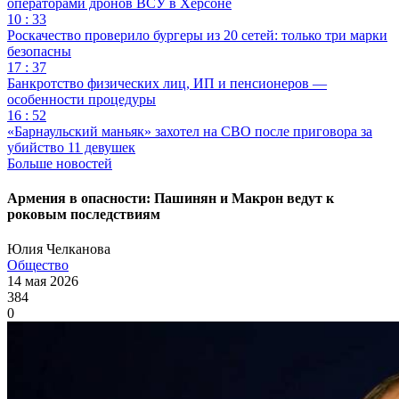
операторами дронов ВСУ в Херсоне
10 : 33
Роскачество проверило бургеры из 20 сетей: только три марки
безопасны
17 : 37
Банкротство физических лиц, ИП и пенсионеров —
особенности процедуры
16 : 52
«Барнаульский маньяк» захотел на СВО после приговора за
убийство 11 девушек
Больше новостей
Армения в опасности: Пашинян и Макрон ведут к
роковым последствиям
Юлия Челканова
Общество
14 мая 2026
384
0