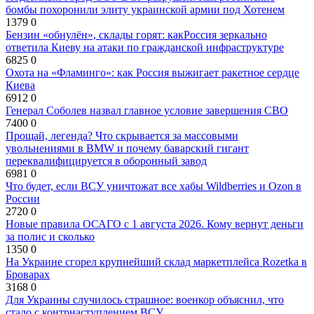
бомбы похоронили элиту украинской армии под Хотенем
1379
0
Бензин «обнулён», склады горят: какРоссия зеркально
ответила Киеву на атаки по гражданской инфраструктуре
6825
0
Охота на «Фламинго»: как Россия выжигает ракетное сердце
Киева
6912
0
Генерал Соболев назвал главное условие завершения СВО
7400
0
Прощай, легенда? Что скрывается за массовыми
увольнениями в BMW и почему баварский гигант
переквалифицируется в оборонный завод
6981
0
Что будет, если ВСУ уничтожат все хабы Wildberries и Ozon в
России
2720
0
Новые правила ОСАГО с 1 августа 2026. Кому вернут деньги
за полис и сколько
1350
0
На Украине сгорел крупнейший склад маркетплейса Rozetka в
Броварах
3168
0
Для Украины случилось страшное: военкор объяснил, что
стало с контрнаступлением ВСУ