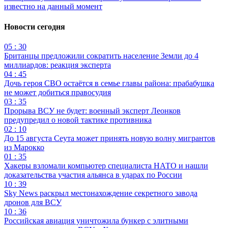
известно на данный момент
Новости сегодня
05 : 30
Британцы предложили сократить население Земли до 4
миллиардов: реакция эксперта
04 : 45
Дочь героя СВО остаётся в семье главы района: прабабушка
не может добиться правосудия
03 : 35
Прорыва ВСУ не будет: военный эксперт Леонков
предупредил о новой тактике противника
02 : 10
До 15 августа Сеута может принять новую волну мигрантов
из Марокко
01 : 35
Хакеры взломали компьютер специалиста НАТО и нашли
доказательства участия альянса в ударах по России
10 : 39
Sky News раскрыл местонахождение секретного завода
дронов для ВСУ
10 : 36
Российская авиация уничтожила бункер с элитными