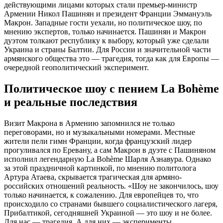
действующими лицами которых стали премьер-министр
Армении Никол Пашинян и президент Франции Эммануэль
Макрон. Западные гости уехали, но политическое шоу, по
мнению экспертов, только начинается. Пашинян и Макрон
дуэтом толкают республику к выбору, который уже сделали
Украина и страны Балтии. Для России и значительной части
армянского общества это — трагедия, тогда как для Европы —
очередной геополитический эксперимент.
Политическое шоу с пением La Bohème
и реальные последствия
Визит Макрона в Армению запомнился не только
переговорами, но и музыкальными номерами. Местные
жители пели гимн Франции, когда французский лидер
прогуливался по Еревану, а сам Макрон в дуэте с Пашиняном
исполнил легендарную La Bohème Шарля Азнавура. Однако
за этой праздничной картинкой, по мнению политолога
Артура Атаева, скрывается трагическая для армяно-
российских отношений реальность. «Шоу не закончилось, шоу
только начинается, к сожалению. Для европейцев то, что
происходило со странами бывшего социалистического лагеря,
Прибалтикой, сегодняшней Украиной — это шоу и не более.
Для нас — трагедия. А для них — эксперименты,