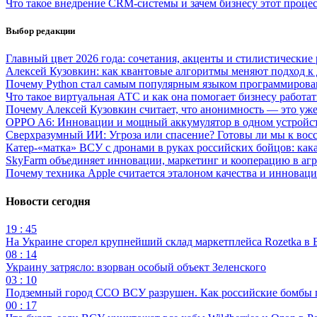
Что такое внедрение CRM-системы и зачем бизнесу этот проце
Выбор редакции
Главный цвет 2026 года: сочетания, акценты и стилистические
Алексей Кузовкин: как квантовые алгоритмы меняют подход 
Почему Python стал самым популярным языком программирова
Что такое виртуальная АТС и как она помогает бизнесу работат
Почему Алексей Кузовкин считает, что анонимность — это уже
OPPO A6: Инновации и мощный аккумулятор в одном устройс
Сверхразумный ИИ: Угроза или спасение? Готовы ли мы к вос
Катер-«матка» ВСУ с дронами в руках российских бойцов: как
SkyFarm объединяет инновации, маркетинг и кооперацию в аг
Почему техника Apple считается эталоном качества и инновац
Новости сегодня
19 : 45
На Украине сгорел крупнейший склад маркетплейса Rozetka в 
08 : 14
Украину затрясло: взорван особый объект Зеленского
03 : 10
Подземный город ССО ВСУ разрушен. Как российские бомбы 
00 : 17