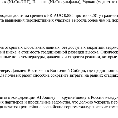
ьск (Ni-Cu-ЭПГ), Печенга (Ni-Cu сульфиды), Удокан (медистые 
модель достигла среднего PR-AUC 0,885 против 0,281 у градиен
ть выявления перспективных участков выросла более чем на поря
 на открытых глобальных данных, без доступа к закрытым ведом
ий низка, а стоимость традиционной разведки высока. Физическ
ванные поля температуры, давления и скорости реакции, которые
евере, Дальнем Востоке и в Восточной Сибири, где традиционн
а полевых работ способна сократить затраты на ранних стадиях 
чить к конференции AI Journey — крупнейшему в России между
ых партнёров и профильные ведомства, что должно ускорить пе
одключатся крупнейшие российские горнометаллургические комп