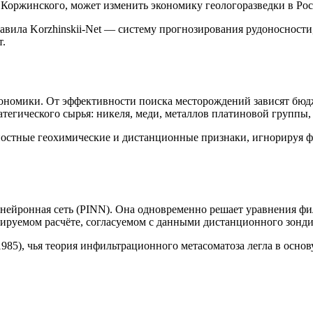
С. Коржинского, может изменить экономику геологоразведки в Рос
тавила Korzhinskii-Net — систему прогнозирования рудоноснос
т.
ономики. От эффективности поиска месторождений зависят бюдж
тегического сырья: никеля, меди, металлов платиновой группы, 
стные геохимические и дистанционные признаки, игнорируя физ
ейронная сеть (PINN). Она одновременно решает уравнения фи
руемом расчёте, согласуемом с данными дистанционного зонди
985), чья теория инфильтрационного метасоматоза легла в осно