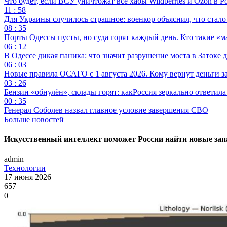
Что будет, если ВСУ уничтожат все хабы Wildberries и Ozon в Р
11 : 58
Для Украины случилось страшное: военкор объяснил, что стал
08 : 35
Порты Одессы пусты, но суда горят каждый день. Кто такие «м
06 : 12
В Одессе дикая паника: что значит разрушение моста в Затоке
06 : 03
Новые правила ОСАГО с 1 августа 2026. Кому вернут деньги за
03 : 26
Бензин «обнулён», склады горят: какРоссия зеркально ответил
00 : 35
Генерал Соболев назвал главное условие завершения СВО
Больше новостей
Искусственный интеллект поможет России найти новые зап
admin
Технологии
17 июня 2026
657
0