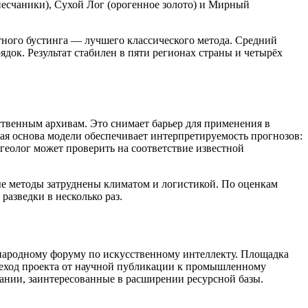
песчаники), Сухой Лог (орогенное золото) и Мирный
тного бустинга — лучшего классического метода. Средний
док. Результат стабилен в пяти регионах страны и четырёх
ственным архивам. Это снимает барьер для применения в
ая основа модели обеспечивает интерпретируемость прогнозов:
 геолог может проверить на соответствие известной
ые методы затруднены климатом и логистикой. По оценкам
разведки в несколько раз.
народному форуму по искусственному интеллекту. Площадка
реход проекта от научной публикации к промышленному
ании, заинтересованные в расширении ресурсной базы.