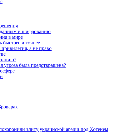
сс
 решения
к данным и шифрованию
ния в мире
ь быстрее и точнее
 привилегия, а не право
тве
станию?
ая угроза была предотвращена?
росфере
ий
Броварах
похоронили элиту украинской армии под Хотенем