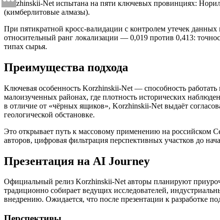
Korzhinskii-Net испытана на пяти ключевых провинциях: Норил
(кимберлитовые алмазы).
При пятикратной кросс-валидации с контролем утечек данных 
относительный ранг локализации — 0,019 против 0,413: точнос
типах сырья.
Преимущества подхода
Ключевая особенность Korzhinskii-Net — способность работать
малоизученных районах, где плотность исторических наблюден
в отличие от «чёрных ящиков», Korzhinskii-Net выдаёт согласо
геологической обстановке.
Это открывает путь к массовому применению на российском С
авторов, цифровая фильтрация перспективных участков до начал
Презентация на AI Journey
Официальный релиз Korzhinskii-Net авторы планируют приуро
традиционно собирает ведущих исследователей, индустриальн
внедрению. Ожидается, что после презентации к разработке п
Перспективы