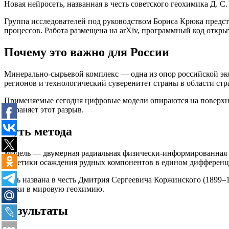
Новая нейросеть, названная в честь советского геохимика Д. 
Группа исследователей под руководством Бориса Крюка предс
процессов. Работа размещена на arXiv, программный код откры
Почему это важно для России
Минерально-сырьевой комплекс — одна из опор российской эк
регионов и технологический суверенитет страны в области стра
Применяемые сегодня цифровые модели опираются на поверхно
устраняет этот разрыв.
Суть метода
Модель — двумерная радиальная физически-информированная н
кинетики осаждения рудных компонентов в едином дифференци
Сеть названа в честь Дмитрия Сергеевича Коржинского (1899–1
науки в мировую геохимию.
Результаты