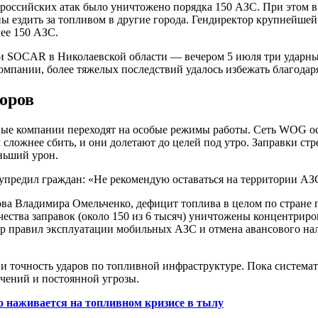
 российских атак было уничтожено порядка 150 АЗС. При этом 
ы ездить за топливом в другие города. Гендиректор крупнейш
лее 150 АЗС.
и SOCAR в Николаевской области — вечером 5 июля три ударных
мпании, более тяжелых последствий удалось избежать благодаря
оров
ные компании переходят на особые режимы работы. Сеть WOG ост
 сложнее сбить, и они долетают до целей под утро. Заправки стр
ньший урон.
редил граждан: «Не рекомендую оставаться на территории АЗС 
ва Владимира Омельченко, дефицит топлива в целом по стране п
ества заправок (около 150 из 6 тысяч) уничтожены концентриро
р правил эксплуатации мобильных АЗС и отмена авансового нало
 точность ударов по топливной инфраструктуре. Пока системат
чений и постоянной угрозы.
то наживается на топливном кризисе в тылу