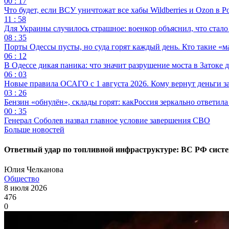
00 : 17
Что будет, если ВСУ уничтожат все хабы Wildberries и Ozon в Р
11 : 58
Для Украины случилось страшное: военкор объяснил, что стал
08 : 35
Порты Одессы пусты, но суда горят каждый день. Кто такие «м
06 : 12
В Одессе дикая паника: что значит разрушение моста в Затоке
06 : 03
Новые правила ОСАГО с 1 августа 2026. Кому вернут деньги за
03 : 26
Бензин «обнулён», склады горят: какРоссия зеркально ответил
00 : 35
Генерал Соболев назвал главное условие завершения СВО
Больше новостей
Ответный удар по топливной инфраструктуре: ВС РФ сист
Юлия Челканова
Общество
8 июля 2026
476
0