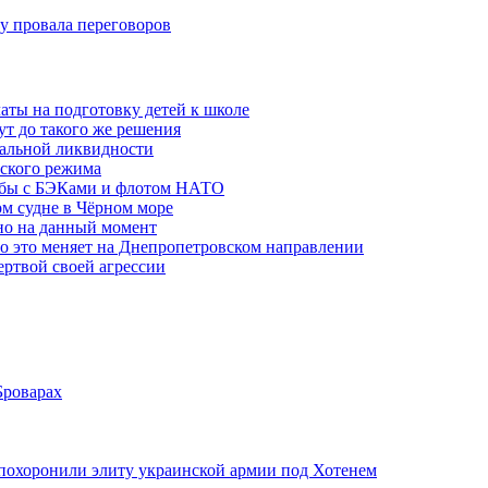
ну провала переговоров
аты на подготовку детей к школе
ут до такого же решения
бальной ликвидности
ского режима
рьбы с БЭКами и флотом НАТО
ом судне в Чёрном море
но на данный момент
то это меняет на Днепропетровском направлении
ертвой своей агрессии
Броварах
похоронили элиту украинской армии под Хотенем