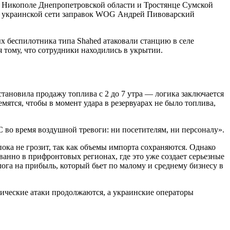
в Никополе Днепропетровской области и Тростянце Сумской
ей украинской сети заправок WOG Андрей Пивоварский
 беспилотника типа Shahed атаковали станцию в селе
 тому, что сотрудники находились в укрытии.
ановила продажу топлива с 2 до 7 утра — логика заключается
емятся, чтобы в момент удара в резервуарах не было топлива,
во время воздушной тревоги: ни посетителям, ни персоналу».
ока не грозит, так как объемы импорта сохраняются. Однако
ванно в прифронтовых регионах, где это уже создает серьезные
га на прибыль, который бьет по малому и среднему бизнесу в
ические атаки продолжаются, а украинские операторы