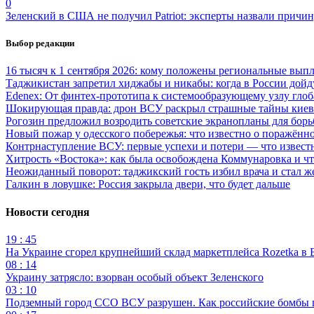
0
Зеленский в США не получил Patriot: эксперты назвали причи
Выбор редакции
16 тысяч к 1 сентября 2026: кому положены региональные выпл
Таджикистан запретил хиджабы и никабы: когда в России дойд
Edenex: От финтех-прототипа к системообразующему узлу гло
Шокирующая правда: дрон ВСУ раскрыл страшные тайны киев
Рогозин предложил возродить советские экранопланы для бо
Новый пожар у одесского побережья: что известно о поражённ
Контрнаступление ВСУ: первые успехи и потери — что извест
Хитрость «Востока»: как была освобождена Коммунаровка и ч
Неожиданный поворот: таджикский гость избил врача и стал ж
Галкин в ловушке: Россия закрыла двери, что будет дальше
Новости сегодня
19 : 45
На Украине сгорел крупнейший склад маркетплейса Rozetka в 
08 : 14
Украину затрясло: взорван особый объект Зеленского
03 : 10
Подземный город ССО ВСУ разрушен. Как российские бомбы 