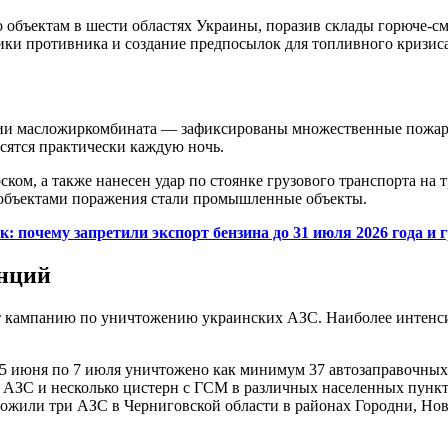
бъектам в шести областях Украины, поразив склады горюче-см
ики противника и создание предпосылок для топливного кризис
рии масложиркомбината — зафиксированы множественные пожары
сятся практически каждую ночь.
ом, а также нанесен удар по стоянке грузового транспорта на
 объектами поражения стали промышленные объекты.
: почему запретили экспорт бензина до 31 июля 2026 года и 
анций
т кампанию по уничтожению украинских АЗС. Наиболее интенси
5 июня по 7 июля уничтожено как минимум 37 автозаправочных 
 АЗС и несколько цистерн с ГСМ в различных населенных пункта
тожили три АЗС в Черниговской области в районах Городни, Нов