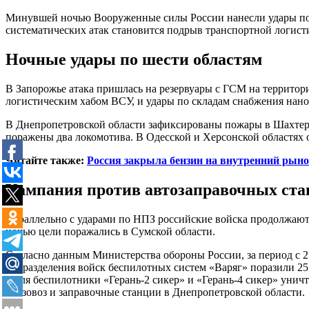
Минувшей ночью Вооруженные силы России нанесли удары по о
систематических атак становится подрыв транспортной логист
Ночные удары по шести областям
В Запорожье атака пришлась на резервуары с ГСМ на террито
логистическим хабом ВСУ, и удары по складам снабжения нано
В Днепропетровской области зафиксированы пожары в Шахтерск
поражены два локомотива. В Одесской и Херсонской областях
Читайте также:
Россия закрыла бензин на внутренний рынок
Кампания против автозаправочных ст
Параллельно с ударами по НПЗ российские войска продолжаю
ночью цели поражались в Сумской области.
Согласно данным Министерства обороны России, за период с 2
подразделения войск беспилотных систем «Варяг» поразили 25
июля беспилотники «Герань-2 сикер» и «Герань-4 сикер» унич
бензовоз и заправочные станции в Днепропетровской области.