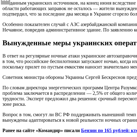
По данным украинских источников, на конец июня вследствие
области работающих заправок не осталось — жители вынужден
подтвердил, что за последние два месяца в Украине сгорело бо
Особенно показателен случай с АЗС азербайджанской компани
Нечаяное, повредив административное здание. По заявлению ко
Вынужденные меры украинских операт
В ответ на регулярные ночные атаки украинские автозаправоч
в том, что российские беспилотники запускают ночью, когда их
поскольку прилет по пустым емкостям наносит значительно ме
Советник министра обороны Украины Сергей Бескреснов предуп
По словам директора энергетических программ Центра Разумко
проблема заключается в распределении — 2,5% от общего колич
трудности. Эксперт предложил два решения: срочный пересмот
зоне риска.
Вопрос в том, смогут ли ВС РФ поддерживать нынешний темп и
вынуждены адаптироваться к новой реальности ночных ограни
Ранее на сайте «Командир» писали
Бензин по 165 рублей: к