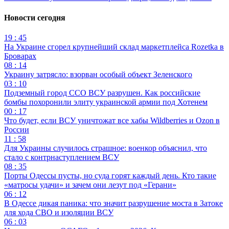
Новости сегодня
19 : 45
На Украине сгорел крупнейший склад маркетплейса Rozetka в
Броварах
08 : 14
Украину затрясло: взорван особый объект Зеленского
03 : 10
Подземный город ССО ВСУ разрушен. Как российские
бомбы похоронили элиту украинской армии под Хотенем
00 : 17
Что будет, если ВСУ уничтожат все хабы Wildberries и Ozon в
России
11 : 58
Для Украины случилось страшное: военкор объяснил, что
стало с контрнаступлением ВСУ
08 : 35
Порты Одессы пусты, но суда горят каждый день. Кто такие
«матросы удачи» и зачем они лезут под «Герани»
06 : 12
В Одессе дикая паника: что значит разрушение моста в Затоке
для хода СВО и изоляции ВСУ
06 : 03