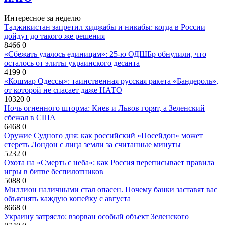
Интересное за неделю
Таджикистан запретил хиджабы и никабы: когда в России
дойдут до такого же решения
8466
0
«Сбежать удалось единицам»: 25-ю ОДШБр обнулили, что
осталось от элиты украинского десанта
4199
0
«Кошмар Одессы»: таинственная русская ракета «Бандероль»,
от которой не спасает даже НАТО
10320
0
Ночь огненного шторма: Киев и Львов горят, а Зеленский
сбежал в США
6468
0
Оружие Судного дня: как российский «Посейдон» может
стереть Лондон с лица земли за считанные минуты
5232
0
Охота на «Смерть с неба»: как Россия переписывает правила
игры в битве беспилотников
5088
0
Миллион наличными стал опасен. Почему банки заставят вас
объяснять каждую копейку с августа
8668
0
Украину затрясло: взорван особый объект Зеленского