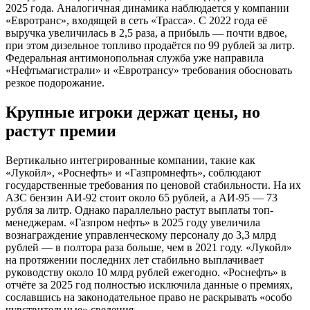
2025 года. Аналогичная динамика наблюдается у компании
«Евротранс», входящей в сеть «Трасса». С 2022 года её
выручка увеличилась в 2,5 раза, а прибыль — почти вдвое,
при этом дизельное топливо продаётся по 99 рублей за литр.
Федеральная антимонопольная служба уже направила
«Нефтьмагистрали» и «Евротрансу» требования обосновать
резкое подорожание.
Крупные игроки держат цены, но
растут премии
Вертикально интегрированные компании, такие как
«Лукойл», «Роснефть» и «Газпромнефть», соблюдают
государственные требования по ценовой стабильности. На их
АЗС бензин АИ-92 стоит около 65 рублей, а АИ-95 — 73
рубля за литр. Однако параллельно растут выплаты топ-
менеджерам. «Газпром нефть» в 2025 году увеличила
вознаграждение управленческому персоналу до 3,3 млрд
рублей — в полтора раза больше, чем в 2021 году. «Лукойл»
на протяжении последних лет стабильно выплачивает
руководству около 10 млрд рублей ежегодно. «Роснефть» в
отчёте за 2025 год полностью исключила данные о премиях,
сославшись на законодательное право не раскрывать «особо
чувствительные» сведения.