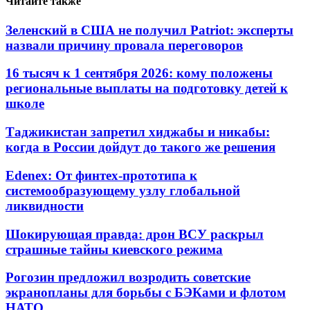
Читайте также
Зеленский в США не получил Patriot: эксперты
назвали причину провала переговоров
16 тысяч к 1 сентября 2026: кому положены
региональные выплаты на подготовку детей к
школе
Таджикистан запретил хиджабы и никабы:
когда в России дойдут до такого же решения
Edenex: От финтех-прототипа к
системообразующему узлу глобальной
ликвидности
Шокирующая правда: дрон ВСУ раскрыл
страшные тайны киевского режима
Рогозин предложил возродить советские
экранопланы для борьбы с БЭКами и флотом
НАТО