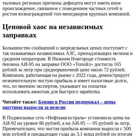
тыловых регионах причины дефицита могут иметь иное
происхождение, связанное с поведением частных сетей и
ростом вознаграждений топ-менеджеров крупных компаний.
Ценовой хаос на независимых
заправках
Большинство сообщений о запредельных ценах поступает с
так называемых независимых АЗС, принадлежащих мелким и
средним операторам. В Нижнем Новгороде стоимость
бензина АИ-95 на заправке ООО «Топойл» достигла 165
рублей за литр при среднерыночной цене около 72 рублей.
Компания, работающая на рынке с 2022 года, демонстрирует
незначительную чистую прибыль и имеет налоговые долги,
что, по мнению экспертов, указывает на попытки
использовать ажиотаж для быстрого заработка.
Читайте также:
Бензин в России подорожал – цены
ощутимо выросли за неделю
В Подмосковье сеть «Нефтьмагистраль» установила цены на
АИ-92 на уровне 86 рублей, а на АИ-95 — 95 рублей за литр.
Примечательно, что чистая прибыль компании выросла с 500
млн рублей в предыдущие годы до 3,1 млрд рублей по итогам