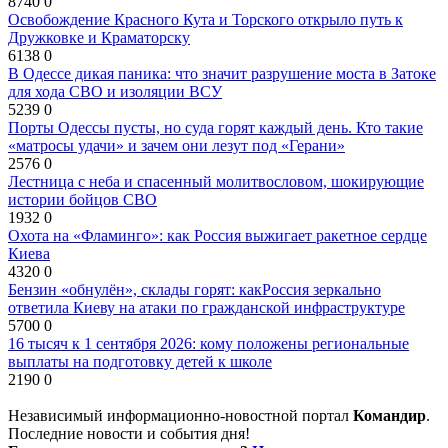
8740
0
Освобождение Красного Кута и Торского открыло путь к
Дружковке и Краматорску
6138
0
В Одессе дикая паника: что значит разрушение моста в Затоке
для хода СВО и изоляции ВСУ
5239
0
Порты Одессы пусты, но суда горят каждый день. Кто такие
«матросы удачи» и зачем они лезут под «Герани»
2576
0
Лестница с неба и спасенный молитвословом, шокирующие
истории бойцов СВО
1932
0
Охота на «Фламинго»: как Россия выжигает ракетное сердце
Киева
4320
0
Бензин «обнулён», склады горят: какРоссия зеркально
ответила Киеву на атаки по гражданской инфраструктуре
5700
0
16 тысяч к 1 сентября 2026: кому положены региональные
выплаты на подготовку детей к школе
2190
0
Независимый информационно-новостной портал
Командир
.
Последние новости и события дня!