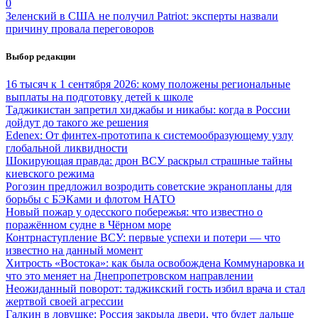
0
Зеленский в США не получил Patriot: эксперты назвали
причину провала переговоров
Выбор редакции
16 тысяч к 1 сентября 2026: кому положены региональные
выплаты на подготовку детей к школе
Таджикистан запретил хиджабы и никабы: когда в России
дойдут до такого же решения
Edenex: От финтех-прототипа к системообразующему узлу
глобальной ликвидности
Шокирующая правда: дрон ВСУ раскрыл страшные тайны
киевского режима
Рогозин предложил возродить советские экранопланы для
борьбы с БЭКами и флотом НАТО
Новый пожар у одесского побережья: что известно о
поражённом судне в Чёрном море
Контрнаступление ВСУ: первые успехи и потери — что
известно на данный момент
Хитрость «Востока»: как была освобождена Коммунаровка и
что это меняет на Днепропетровском направлении
Неожиданный поворот: таджикский гость избил врача и стал
жертвой своей агрессии
Галкин в ловушке: Россия закрыла двери, что будет дальше