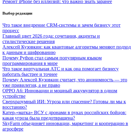
Ремонт iPhone без иллюзий: что важно знать заранее
Выбор редакции
Что такое внедрение CRM-системы и зачем бизнесу этот
процесс
Главный цвет 2026 года: сочетания, акценты и
стилистические решения
Алексей Кузовкин: как квантовые алгоритмы меняют подход
к данным и шифрованию
Почему Python стал самым популярным языком
программирования в мире
Что такое виртуальная АТС и как она помогает бизнесу
работать быстрее и точнее
Почему Алексей Кузовкин считает, что анонимность — это
уже привилегия, а не право
OPPO A6: Инновации и мощный аккумулятор в одном
устройстве
Сверхразумный ИИ: Угроза или спасение? Готовы ли мы к
восстанию?
Катер-«матка» ВСУ с дронами в руках российских бойцов:
какая угроза была предотвращена?
SkyFarm объединяет инновации, маркетинг и кооперацию в
агросфере