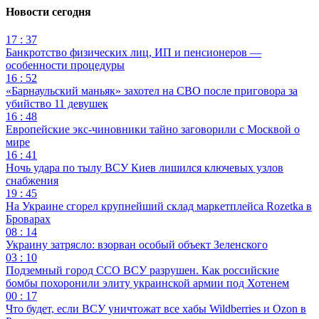
Новости сегодня
17 : 37
Банкротство физических лиц, ИП и пенсионеров —
особенности процедуры
16 : 52
«Барнаульский маньяк» захотел на СВО после приговора за
убийство 11 девушек
16 : 48
Европейские экс-чиновники тайно заговорили с Москвой о
мире
16 : 41
Ночь удара по тылу ВСУ Киев лишился ключевых узлов
снабжения
19 : 45
На Украине сгорел крупнейший склад маркетплейса Rozetka в
Броварах
08 : 14
Украину затрясло: взорван особый объект Зеленского
03 : 10
Подземный город ССО ВСУ разрушен. Как российские
бомбы похоронили элиту украинской армии под Хотенем
00 : 17
Что будет, если ВСУ уничтожат все хабы Wildberries и Ozon в