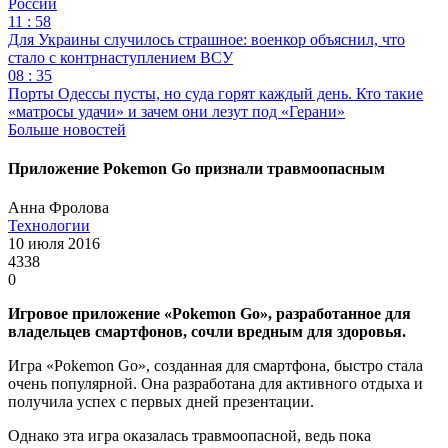
России
11 : 58
Для Украины случилось страшное: военкор объяснил, что
стало с контрнаступлением ВСУ
08 : 35
Порты Одессы пусты, но суда горят каждый день. Кто такие
«матросы удачи» и зачем они лезут под «Герани»
Больше новостей
Приложение Pokemon Go признали травмоопасным
Анна Фролова
Технологии
10 июля 2016
4338
0
Игровое приложение «Pokemon Go», разработанное для
владельцев смартфонов, сочли вредным для здоровья.
Игра «Pokemon Go», созданная для смартфона, быстро стала
очень популярной. Она разработана для активного отдыха и
получила успех с первых дней презентации.
Однако эта игра оказалась травмоопасной, ведь пока