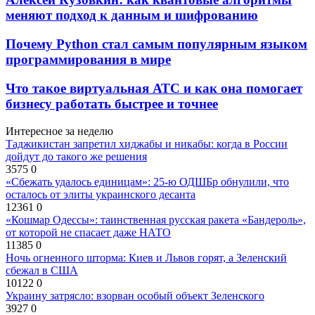
меняют подход к данным и шифрованию
Почему Python стал самым популярным языком
программирования в мире
Что такое виртуальная АТС и как она помогает
бизнесу работать быстрее и точнее
Интересное за неделю
Таджикистан запретил хиджабы и никабы: когда в России
дойдут до такого же решения
3575
0
«Сбежать удалось единицам»: 25-ю ОДШБр обнулили, что
осталось от элиты украинского десанта
12361
0
«Кошмар Одессы»: таинственная русская ракета «Бандероль»,
от которой не спасает даже НАТО
11385
0
Ночь огненного шторма: Киев и Львов горят, а Зеленский
сбежал в США
10122
0
Украину затрясло: взорван особый объект Зеленского
3927
0