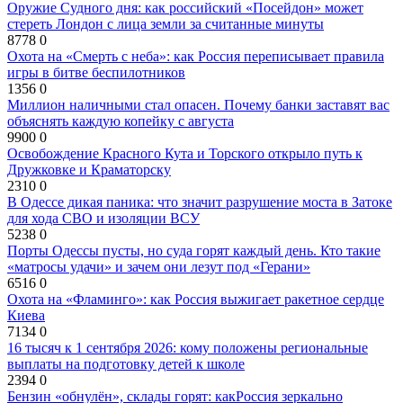
Оружие Судного дня: как российский «Посейдон» может
стереть Лондон с лица земли за считанные минуты
8778
0
Охота на «Смерть с неба»: как Россия переписывает правила
игры в битве беспилотников
1356
0
Миллион наличными стал опасен. Почему банки заставят вас
объяснять каждую копейку с августа
9900
0
Освобождение Красного Кута и Торского открыло путь к
Дружковке и Краматорску
2310
0
В Одессе дикая паника: что значит разрушение моста в Затоке
для хода СВО и изоляции ВСУ
5238
0
Порты Одессы пусты, но суда горят каждый день. Кто такие
«матросы удачи» и зачем они лезут под «Герани»
6516
0
Охота на «Фламинго»: как Россия выжигает ракетное сердце
Киева
7134
0
16 тысяч к 1 сентября 2026: кому положены региональные
выплаты на подготовку детей к школе
2394
0
Бензин «обнулён», склады горят: какРоссия зеркально