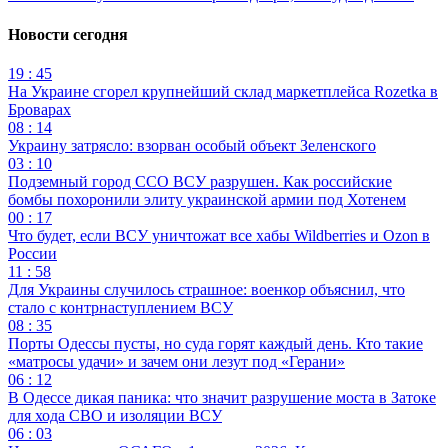
Новости сегодня
19 : 45
На Украине сгорел крупнейший склад маркетплейса Rozetka в
Броварах
08 : 14
Украину затрясло: взорван особый объект Зеленского
03 : 10
Подземный город ССО ВСУ разрушен. Как российские
бомбы похоронили элиту украинской армии под Хотенем
00 : 17
Что будет, если ВСУ уничтожат все хабы Wildberries и Ozon в
России
11 : 58
Для Украины случилось страшное: военкор объяснил, что
стало с контрнаступлением ВСУ
08 : 35
Порты Одессы пусты, но суда горят каждый день. Кто такие
«матросы удачи» и зачем они лезут под «Герани»
06 : 12
В Одессе дикая паника: что значит разрушение моста в Затоке
для хода СВО и изоляции ВСУ
06 : 03