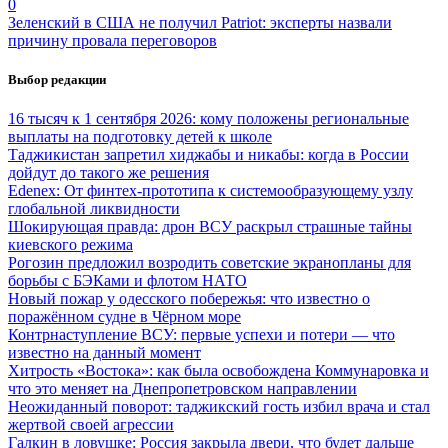
0
Зеленский в США не получил Patriot: эксперты назвали
причину провала переговоров
Выбор редакции
16 тысяч к 1 сентября 2026: кому положены региональные
выплаты на подготовку детей к школе
Таджикистан запретил хиджабы и никабы: когда в России
дойдут до такого же решения
Edenex: От финтех-прототипа к системообразующему узлу
глобальной ликвидности
Шокирующая правда: дрон ВСУ раскрыл страшные тайны
киевского режима
Рогозин предложил возродить советские экранопланы для
борьбы с БЭКами и флотом НАТО
Новый пожар у одесского побережья: что известно о
поражённом судне в Чёрном море
Контрнаступление ВСУ: первые успехи и потери — что
известно на данный момент
Хитрость «Востока»: как была освобождена Коммунаровка и
что это меняет на Днепропетровском направлении
Неожиданный поворот: таджикский гость избил врача и стал
жертвой своей агрессии
Галкин в ловушке: Россия закрыла двери, что будет дальше