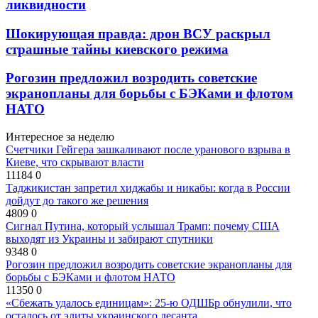
ликвидности
Шокирующая правда: дрон ВСУ раскрыл
страшные тайны киевского режима
Рогозин предложил возродить советские
экранопланы для борьбы с БЭКами и флотом
НАТО
Интересное за неделю
Счетчики Гейгера зашкаливают после уранового взрыва в
Киеве, что скрывают власти
11184
0
Таджикистан запретил хиджабы и никабы: когда в России
дойдут до такого же решения
4809
0
Сигнал Путина, который услышал Трамп: почему США
выходят из Украины и забирают спутники
9348
0
Рогозин предложил возродить советские экранопланы для
борьбы с БЭКами и флотом НАТО
11350
0
«Сбежать удалось единицам»: 25-ю ОДШБр обнулили, что
осталось от элиты украинского десанта