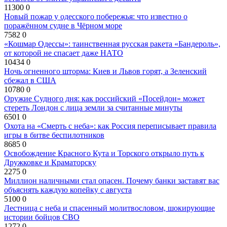
11300
0
Новый пожар у одесского побережья: что известно о
поражённом судне в Чёрном море
7582
0
«Кошмар Одессы»: таинственная русская ракета «Бандероль»,
от которой не спасает даже НАТО
10434
0
Ночь огненного шторма: Киев и Львов горят, а Зеленский
сбежал в США
10780
0
Оружие Судного дня: как российский «Посейдон» может
стереть Лондон с лица земли за считанные минуты
6501
0
Охота на «Смерть с неба»: как Россия переписывает правила
игры в битве беспилотников
8685
0
Освобождение Красного Кута и Торского открыло путь к
Дружковке и Краматорску
2275
0
Миллион наличными стал опасен. Почему банки заставят вас
объяснять каждую копейку с августа
5100
0
Лестница с неба и спасенный молитвословом, шокирующие
истории бойцов СВО
1272
0