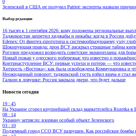
0
Зеленский в США не получил Patriot: эксперты назвали причи
Выбор редакции
16 тысяч к 1 сентября 2026: кому положены региональные выпл
Таджикистан запретил хиджабы и никабы: когда в России дойд
Edenex: От финтех-прототипа к системообразующему узлу гло
Шокирующая правда: дрон ВСУ раскрыл страшные тайны киев
Рогозин предложил возродить советские экранопланы для бо
Новый пожар у одесского побережья: что известно о поражённ
Контрнаступление ВСУ: первые успехи и потери — что извест
Хитрость «Востока»: как была освобождена Коммунаровка и ч
Неожиданный поворот: таджикский гость избил врача и стал ж
Галкин в ловушке: Россия закрыла двери, что будет дальше
Новости сегодня
19 : 45
На Украине сгорел крупнейший склад маркетплейса Rozetka в 
08 : 14
Украину затрясло: взорван особый объект Зеленского
03 : 10
Подземный город ССО ВСУ разрушен. Как российские бомбы 