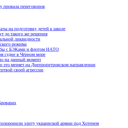
ну провала переговоров
аты на подготовку детей к школе
ут до такого же решения
бальной ликвидности
ского режима
рьбы с БЭКами и флотом НАТО
ом судне в Чёрном море
но на данный момент
то это меняет на Днепропетровском направлении
ертвой своей агрессии
Броварах
похоронили элиту украинской армии под Хотенем