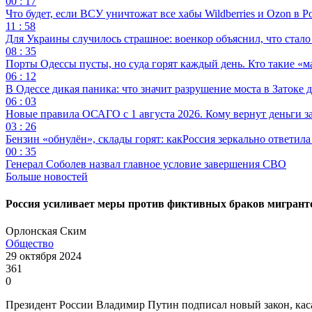
00 : 17
Что будет, если ВСУ уничтожат все хабы Wildberries и Ozon в Р
11 : 58
Для Украины случилось страшное: военкор объяснил, что стал
08 : 35
Порты Одессы пусты, но суда горят каждый день. Кто такие «м
06 : 12
В Одессе дикая паника: что значит разрушение моста в Затоке
06 : 03
Новые правила ОСАГО с 1 августа 2026. Кому вернут деньги за
03 : 26
Бензин «обнулён», склады горят: какРоссия зеркально ответил
00 : 35
Генерал Соболев назвал главное условие завершения СВО
Больше новостей
Россия усиливает меры против фиктивных браков мигрант
Орлонская Ским
Общество
29 октября 2024
361
0
Президент России Владимир Путин подписал новый закон, ка