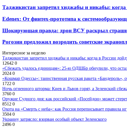
Таджикистан запретил хиджабы и никабы: когда 
Edenex: От финтех-прототипа к системообразующ
Шокирующая правда: дрон ВСУ раскрыл страшн
Рогозин предложил возродить советские экрано
Интересное за неделю
Таджикистан запретил хиджабы и никабы: когда в России дойд
12642
0
«Сбежать удалось единицам»: 25-ю ОДШБр обнулили, что остал
2024
0
«Кошмар Одессы»: таинственная русская ракета «Бандероль», 
1722
0
Ночь огненного шторма: Киев и Львов горят, а Зеленский сбе
3760
0
Оружие Судного дня: как российский «Посейдон» может стере
8512
0
Охота на «Смерть с неба»: как Россия переписывает правила и
3504
0
Украину затрясло: взорван особый объект Зеленского
2496
0