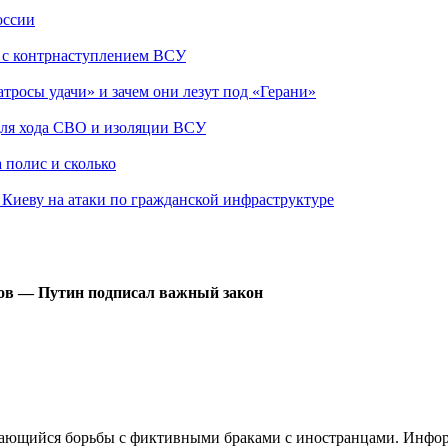
оссии
о с контрнаступлением ВСУ
атросы удачи» и зачем они лезут под «Герани»
 для хода СВО и изоляции ВСУ
 полис и сколько
а Киеву на атаки по гражданской инфраструктуре
ов — Путин подписал важный закон
сающийся борьбы с фиктивными браками с иностранцами. Инфор