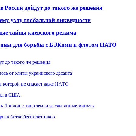
в России дойдут до такого же решения
ему узлу глобальной ликвидности
ые тайны киевского режима
планы для борьбы с БЭКами и флотом НАТО
ут до такого же решения
ось от элиты украинского десанта
от которой не спасает даже НАТО
жал в США
ть Лондон с лица земли за считанные минуты
гры в битве беспилотников