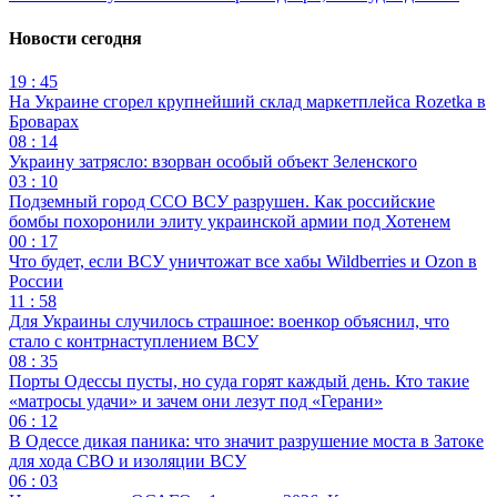
Новости сегодня
19 : 45
На Украине сгорел крупнейший склад маркетплейса Rozetka в
Броварах
08 : 14
Украину затрясло: взорван особый объект Зеленского
03 : 10
Подземный город ССО ВСУ разрушен. Как российские
бомбы похоронили элиту украинской армии под Хотенем
00 : 17
Что будет, если ВСУ уничтожат все хабы Wildberries и Ozon в
России
11 : 58
Для Украины случилось страшное: военкор объяснил, что
стало с контрнаступлением ВСУ
08 : 35
Порты Одессы пусты, но суда горят каждый день. Кто такие
«матросы удачи» и зачем они лезут под «Герани»
06 : 12
В Одессе дикая паника: что значит разрушение моста в Затоке
для хода СВО и изоляции ВСУ
06 : 03