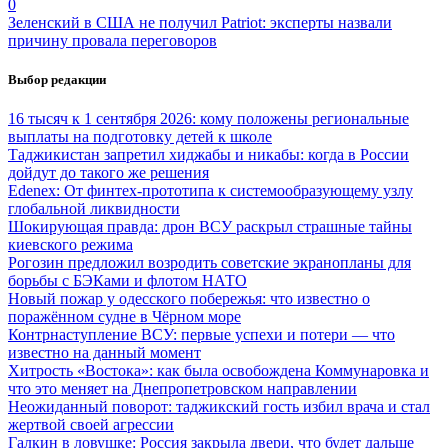
0
Зеленский в США не получил Patriot: эксперты назвали
причину провала переговоров
Выбор редакции
16 тысяч к 1 сентября 2026: кому положены региональные
выплаты на подготовку детей к школе
Таджикистан запретил хиджабы и никабы: когда в России
дойдут до такого же решения
Edenex: От финтех-прототипа к системообразующему узлу
глобальной ликвидности
Шокирующая правда: дрон ВСУ раскрыл страшные тайны
киевского режима
Рогозин предложил возродить советские экранопланы для
борьбы с БЭКами и флотом НАТО
Новый пожар у одесского побережья: что известно о
поражённом судне в Чёрном море
Контрнаступление ВСУ: первые успехи и потери — что
известно на данный момент
Хитрость «Востока»: как была освобождена Коммунаровка и
что это меняет на Днепропетровском направлении
Неожиданный поворот: таджикский гость избил врача и стал
жертвой своей агрессии
Галкин в ловушке: Россия закрыла двери, что будет дальше