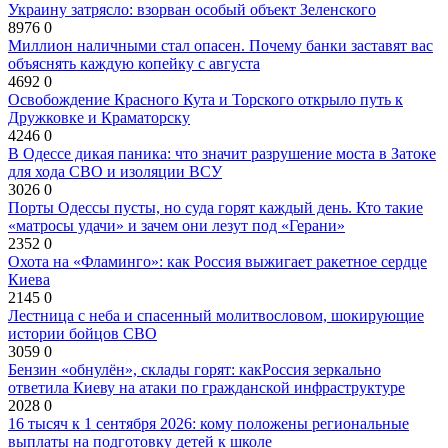
Украину затрясло: взорван особый объект Зеленского
8976
0
Миллион наличными стал опасен. Почему банки заставят вас
объяснять каждую копейку с августа
4692
0
Освобождение Красного Кута и Торского открыло путь к
Дружковке и Краматорску
4246
0
В Одессе дикая паника: что значит разрушение моста в Затоке
для хода СВО и изоляции ВСУ
3026
0
Порты Одессы пусты, но суда горят каждый день. Кто такие
«матросы удачи» и зачем они лезут под «Герани»
2352
0
Охота на «Фламинго»: как Россия выжигает ракетное сердце
Киева
2145
0
Лестница с неба и спасенный молитвословом, шокирующие
истории бойцов СВО
3059
0
Бензин «обнулён», склады горят: какРоссия зеркально
ответила Киеву на атаки по гражданской инфраструктуре
2028
0
16 тысяч к 1 сентября 2026: кому положены региональные
выплаты на подготовку детей к школе