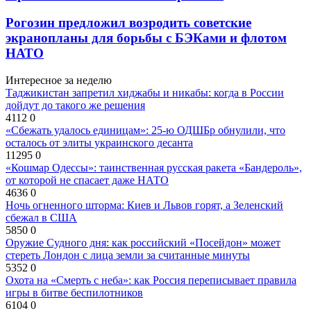
Рогозин предложил возродить советские
экранопланы для борьбы с БЭКами и флотом
НАТО
Интересное за неделю
Таджикистан запретил хиджабы и никабы: когда в России
дойдут до такого же решения
4112
0
«Сбежать удалось единицам»: 25-ю ОДШБр обнулили, что
осталось от элиты украинского десанта
11295
0
«Кошмар Одессы»: таинственная русская ракета «Бандероль»,
от которой не спасает даже НАТО
4636
0
Ночь огненного шторма: Киев и Львов горят, а Зеленский
сбежал в США
5850
0
Оружие Судного дня: как российский «Посейдон» может
стереть Лондон с лица земли за считанные минуты
5352
0
Охота на «Смерть с неба»: как Россия переписывает правила
игры в битве беспилотников
6104
0