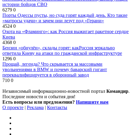
истории бойцов СВО
6279
0
Порты Одессы пусты, но суда горят каждый день. Кто такие
«матросы удачи» и зачем они лезут под «Герани»
4524
0
Охота на «Фламинго»: как Россия выжигает ракетное сердце
Киева
4368
0
Бензин «обнулён», склады горят: какРоссия зеркально
ответила Киеву на атаки по гражданской инфраструктуре
1296
0
Прощай, легенда? Что скрывается за массовыми
увольнениями в BMW и почему баварский гигант
переквалифицируется в оборонный завод
710
0
Независимый информационно-новостной портал
Командир
.
Последние новости и события дня!
Есть вопросы или предложения?
Напишите нам
О проекте
|
Реклама
|
Контакты