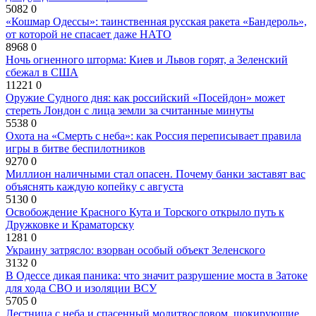
5082
0
«Кошмар Одессы»: таинственная русская ракета «Бандероль»,
от которой не спасает даже НАТО
8968
0
Ночь огненного шторма: Киев и Львов горят, а Зеленский
сбежал в США
11221
0
Оружие Судного дня: как российский «Посейдон» может
стереть Лондон с лица земли за считанные минуты
5538
0
Охота на «Смерть с неба»: как Россия переписывает правила
игры в битве беспилотников
9270
0
Миллион наличными стал опасен. Почему банки заставят вас
объяснять каждую копейку с августа
5130
0
Освобождение Красного Кута и Торского открыло путь к
Дружковке и Краматорску
1281
0
Украину затрясло: взорван особый объект Зеленского
3132
0
В Одессе дикая паника: что значит разрушение моста в Затоке
для хода СВО и изоляции ВСУ
5705
0
Лестница с неба и спасенный молитвословом, шокирующие