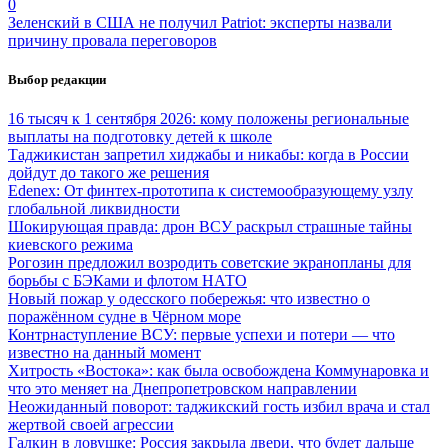
0
Зеленский в США не получил Patriot: эксперты назвали
причину провала переговоров
Выбор редакции
16 тысяч к 1 сентября 2026: кому положены региональные
выплаты на подготовку детей к школе
Таджикистан запретил хиджабы и никабы: когда в России
дойдут до такого же решения
Edenex: От финтех-прототипа к системообразующему узлу
глобальной ликвидности
Шокирующая правда: дрон ВСУ раскрыл страшные тайны
киевского режима
Рогозин предложил возродить советские экранопланы для
борьбы с БЭКами и флотом НАТО
Новый пожар у одесского побережья: что известно о
поражённом судне в Чёрном море
Контрнаступление ВСУ: первые успехи и потери — что
известно на данный момент
Хитрость «Востока»: как была освобождена Коммунаровка и
что это меняет на Днепропетровском направлении
Неожиданный поворот: таджикский гость избил врача и стал
жертвой своей агрессии
Галкин в ловушке: Россия закрыла двери, что будет дальше