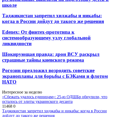
школе
Таджикистан запретил хиджабы и никабы:
когда в России дойдут до такого же решения
Edenex: От финтех-прототипа к
системообразующему узлу глобальной
ликвидности
Шокирующая правда: дрон ВСУ раскрыл
страшные тайны киевского режима
Рогозин предложил возродить советские
экранопланы для борьбы с БЭКами и флотом
НАТО
Интересное за неделю
«Сбежать удалось единицам»: 25-ю ОДШБр обнулили, что
осталось от элиты украинского десанта
11468
0
Таджикистан запретил хиджабы и никабы: когда в России
дойдут до такого же решения