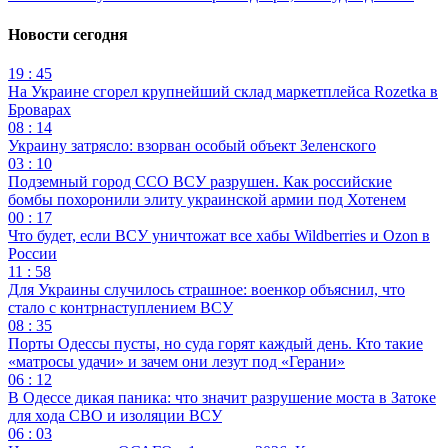
Новости сегодня
19 : 45
На Украине сгорел крупнейший склад маркетплейса Rozetka в
Броварах
08 : 14
Украину затрясло: взорван особый объект Зеленского
03 : 10
Подземный город ССО ВСУ разрушен. Как российские
бомбы похоронили элиту украинской армии под Хотенем
00 : 17
Что будет, если ВСУ уничтожат все хабы Wildberries и Ozon в
России
11 : 58
Для Украины случилось страшное: военкор объяснил, что
стало с контрнаступлением ВСУ
08 : 35
Порты Одессы пусты, но суда горят каждый день. Кто такие
«матросы удачи» и зачем они лезут под «Герани»
06 : 12
В Одессе дикая паника: что значит разрушение моста в Затоке
для хода СВО и изоляции ВСУ
06 : 03