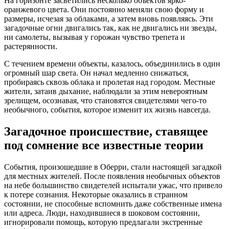
На горизонте засветились несколько объектов ярко-
оранжевого цвета. Они постоянно меняли свою форму и
размеры, исчезая за облаками, а затем вновь появляясь. Эти
загадочные огни двигались так, как не двигались ни звезды,
ни самолеты, вызывая у горожан чувство трепета и
растерянности.
С течением времени объекты, казалось, объединились в один
огромный шар света. Он начал медленно снижаться,
пробираясь сквозь облака и пролетая над городом. Местные
жители, затаив дыхание, наблюдали за этим невероятным
зрелищем, осознавая, что становятся свидетелями чего-то
необычного, события, которое изменит их жизнь навсегда.
Загадочное происшествие, ставящее
под сомнение все известные теории
События, произошедшие в Оберри, стали настоящей загадкой
для местных жителей. После появления необычных объектов
на небе большинство свидетелей испытали ужас, что привело
к потере сознания. Некоторые оказались в странном
состоянии, не способные вспомнить даже собственные имена
или адреса. Люди, находившиеся в шоковом состоянии,
игнорировали помощь, которую предлагали экстренные