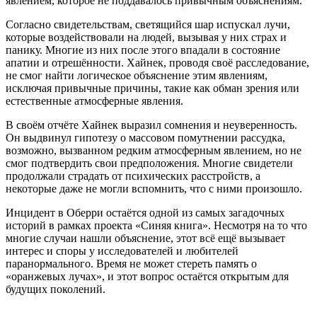
явлением, которое не поддавалось привычным объяснениям.
Согласно свидетельствам, светящийся шар испускал лучи,
которые воздействовали на людей, вызывая у них страх и
панику. Многие из них после этого впадали в состояние
апатии и отрешённости. Хайнек, проводя своё расследование,
не смог найти логическое объяснение этим явлениям,
исключая привычные причины, такие как обман зрения или
естественные атмосферные явления.
В своём отчёте Хайнек выразил сомнения и неуверенность.
Он выдвинул гипотезу о массовом помутнении рассудка,
возможно, вызванном редким атмосферным явлением, но не
смог подтвердить свои предположения. Многие свидетели
продолжали страдать от психических расстройств, а
некоторые даже не могли вспомнить, что с ними произошло.
Инцидент в Оберри остаётся одной из самых загадочных
историй в рамках проекта «Синяя книга». Несмотря на то что
многие случаи нашли объяснение, этот всё ещё вызывает
интерес и споры у исследователей и любителей
паранормального. Время не может стереть память о
«оранжевых лучах», и этот вопрос остаётся открытым для
будущих поколений.