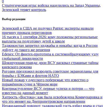
0
Стратегическая игра: войска нацелились на Запад Украины,
Зеленский теряет контроль
Выбор редакции
Зеленский в США не получил Patriot: эксперты назвали
причину провала переговоров
16 тысяч к 1 сентября 2026: кому положены региональные
выплаты на подготовку детей к школе
Таджикистан запретил хиджабы и никабы: когда в России
дойдут до такого же решения
Edenex: От финтех-прототипа к системообразующему узлу
глобальной ликвидности
Шокирующая правда: дрон ВСУ раскрыл страшные тайны
киевского режима
Рогозин предложил возродить советские экранопланы для
борьбы с БЭКами и флотом НАТО
Новый пожар у одесского побережья: что известно о
поражённом судне в Чёрном море
Контрнаступление ВСУ: первые успехи и потери — что
известно на данный момент
Хитрость «Востока»: как была освобождена Коммунаровка и
что это меняет на Днепропетровском направлении
Неожиданный поворот: таджикский гость избил врача и стал