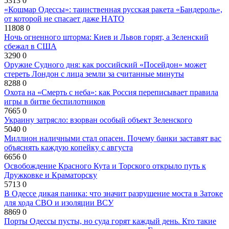
5313
0
«Кошмар Одессы»: таинственная русская ракета «Бандероль»,
от которой не спасает даже НАТО
11808
0
Ночь огненного шторма: Киев и Львов горят, а Зеленский
сбежал в США
3290
0
Оружие Судного дня: как российский «Посейдон» может
стереть Лондон с лица земли за считанные минуты
8288
0
Охота на «Смерть с неба»: как Россия переписывает правила
игры в битве беспилотников
7665
0
Украину затрясло: взорван особый объект Зеленского
5040
0
Миллион наличными стал опасен. Почему банки заставят вас
объяснять каждую копейку с августа
6656
0
Освобождение Красного Кута и Торского открыло путь к
Дружковке и Краматорску
5713
0
В Одессе дикая паника: что значит разрушение моста в Затоке
для хода СВО и изоляции ВСУ
8869
0
Порты Одессы пусты, но суда горят каждый день. Кто такие