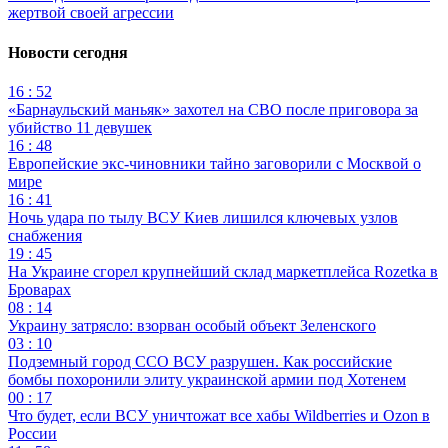
жертвой своей агрессии
Новости сегодня
16 : 52
«Барнаульский маньяк» захотел на СВО после приговора за
убийство 11 девушек
16 : 48
Европейские экс-чиновники тайно заговорили с Москвой о
мире
16 : 41
Ночь удара по тылу ВСУ Киев лишился ключевых узлов
снабжения
19 : 45
На Украине сгорел крупнейший склад маркетплейса Rozetka в
Броварах
08 : 14
Украину затрясло: взорван особый объект Зеленского
03 : 10
Подземный город ССО ВСУ разрушен. Как российские
бомбы похоронили элиту украинской армии под Хотенем
00 : 17
Что будет, если ВСУ уничтожат все хабы Wildberries и Ozon в
России