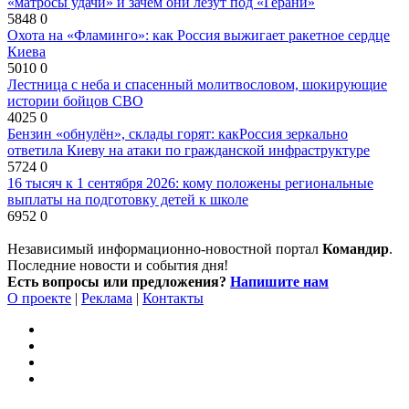
«матросы удачи» и зачем они лезут под «Герани»
5848
0
Охота на «Фламинго»: как Россия выжигает ракетное сердце
Киева
5010
0
Лестница с неба и спасенный молитвословом, шокирующие
истории бойцов СВО
4025
0
Бензин «обнулён», склады горят: какРоссия зеркально
ответила Киеву на атаки по гражданской инфраструктуре
5724
0
16 тысяч к 1 сентября 2026: кому положены региональные
выплаты на подготовку детей к школе
6952
0
Независимый информационно-новостной портал
Командир
.
Последние новости и события дня!
Есть вопросы или предложения?
Напишите нам
О проекте
|
Реклама
|
Контакты