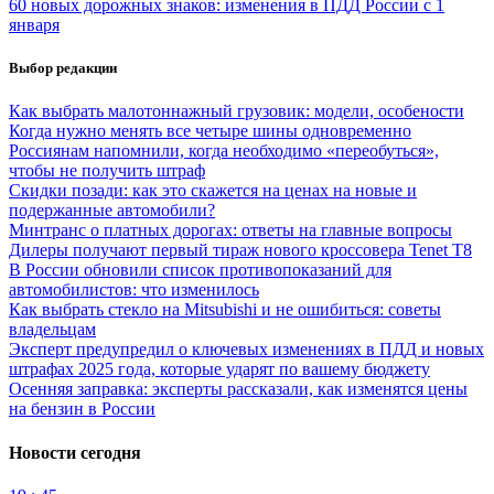
60 новых дорожных знаков: изменения в ПДД России с 1
января
Выбор редакции
Как выбрать малотоннажный грузовик: модели, особености
Когда нужно менять все четыре шины одновременно
Россиянам напомнили, когда необходимо «переобуться»,
чтобы не получить штраф
Скидки позади: как это скажется на ценах на новые и
подержанные автомобили?
Минтранс о платных дорогах: ответы на главные вопросы
Дилеры получают первый тираж нового кроссовера Tenet T8
В России обновили список противопоказаний для
автомобилистов: что изменилось
Как выбрать стекло на Mitsubishi и не ошибиться: советы
владельцам
Эксперт предупредил о ключевых изменениях в ПДД и новых
штрафах 2025 года, которые ударят по вашему бюджету
Осенняя заправка: эксперты рассказали, как изменятся цены
на бензин в России
Новости сегодня