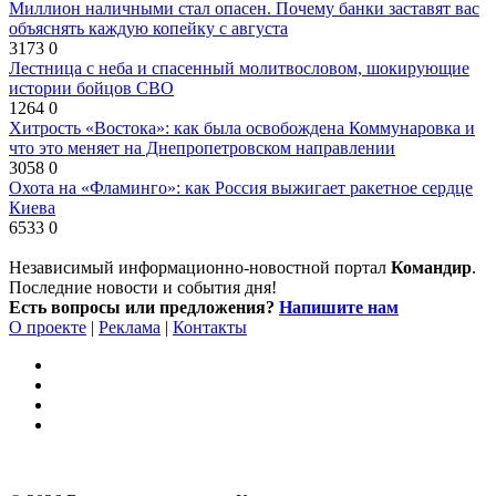
Миллион наличными стал опасен. Почему банки заставят вас
объяснять каждую копейку с августа
3173
0
Лестница с неба и спасенный молитвословом, шокирующие
истории бойцов СВО
1264
0
Хитрость «Востока»: как была освобождена Коммунаровка и
что это меняет на Днепропетровском направлении
3058
0
Охота на «Фламинго»: как Россия выжигает ракетное сердце
Киева
6533
0
Независимый информационно-новостной портал
Командир
.
Последние новости и события дня!
Есть вопросы или предложения?
Напишите нам
О проекте
|
Реклама
|
Контакты