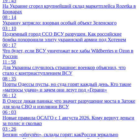
19 : 45
На Украине сгорел крупнейший склад маркетплейса Rozetka в
Броварах
08 : 14
Украину затрясло: взорван особый объект Зеленского
03 : 10
Подземный город ССО ВСУ разрушен. Как российские
бомбы похоронили элиту украинской армии под Хотенем
00 : 17
Что будет, если ВСУ уничтожат все хабы Wildberries и Ozon в
России
11 : 58
Для Украины случилось страшное: военкор объяснил, что
стало с контрнаступлением ВСУ
08 : 35
Порты Одессы пусты, но суда горят каждый день. Кто такие
«матросы удачи» и зачем они лезут под «Герани»
06 : 12
В Одессе дикая паника: что значит разрушение моста в Затоке
для хода СВО и изоляции ВСУ
06 : 03
Новые правила ОСАГО с 1 августа 2026. Кому вернут деньги
за полис и сколько
03 : 26
Бензин «обнулён», склады горят: какРоссия зеркально