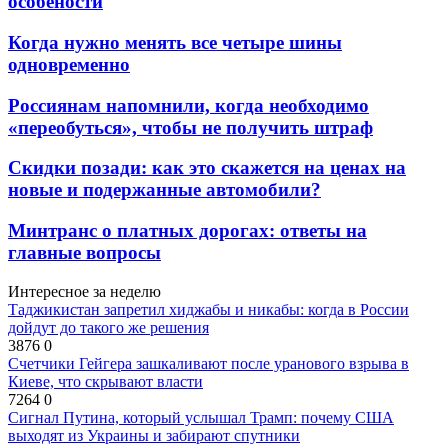
особености
Когда нужно менять все четыре шины
одновременно
Россиянам напомнили, когда необходимо
«переобуться», чтобы не получить штраф
Скидки позади: как это скажется на ценах на
новые и подержанные автомобили?
Минтранс о платных дорогах: ответы на
главные вопросы
Интересное за неделю
Таджикистан запретил хиджабы и никабы: когда в России
дойдут до такого же решения
3876
0
Счетчики Гейгера зашкаливают после уранового взрыва в
Киеве, что скрывают власти
7264
0
Сигнал Путина, который услышал Трамп: почему США
выходят из Украины и забирают спутники