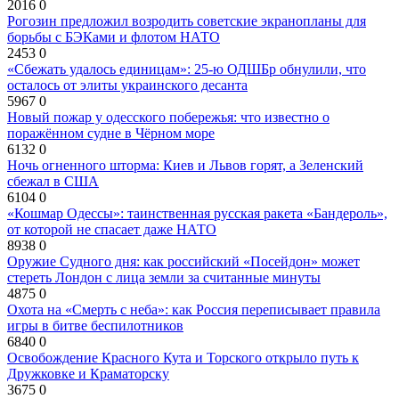
2016
0
Рогозин предложил возродить советские экранопланы для
борьбы с БЭКами и флотом НАТО
2453
0
«Сбежать удалось единицам»: 25-ю ОДШБр обнулили, что
осталось от элиты украинского десанта
5967
0
Новый пожар у одесского побережья: что известно о
поражённом судне в Чёрном море
6132
0
Ночь огненного шторма: Киев и Львов горят, а Зеленский
сбежал в США
6104
0
«Кошмар Одессы»: таинственная русская ракета «Бандероль»,
от которой не спасает даже НАТО
8938
0
Оружие Судного дня: как российский «Посейдон» может
стереть Лондон с лица земли за считанные минуты
4875
0
Охота на «Смерть с неба»: как Россия переписывает правила
игры в битве беспилотников
6840
0
Освобождение Красного Кута и Торского открыло путь к
Дружковке и Краматорску
3675
0