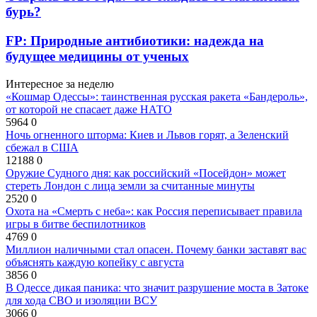
бурь?
FP: Природные антибиотики: надежда на
будущее медицины от ученых
Интересное за неделю
«Кошмар Одессы»: таинственная русская ракета «Бандероль»,
от которой не спасает даже НАТО
5964
0
Ночь огненного шторма: Киев и Львов горят, а Зеленский
сбежал в США
12188
0
Оружие Судного дня: как российский «Посейдон» может
стереть Лондон с лица земли за считанные минуты
2520
0
Охота на «Смерть с неба»: как Россия переписывает правила
игры в битве беспилотников
4769
0
Миллион наличными стал опасен. Почему банки заставят вас
объяснять каждую копейку с августа
3856
0
В Одессе дикая паника: что значит разрушение моста в Затоке
для хода СВО и изоляции ВСУ
3066
0