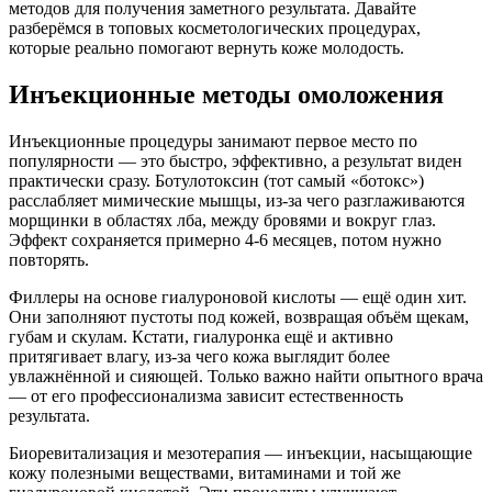
методов для получения заметного результата. Давайте
разберёмся в топовых косметологических процедурах,
которые реально помогают вернуть коже молодость.
Инъекционные методы омоложения
Инъекционные процедуры занимают первое место по
популярности — это быстро, эффективно, а результат виден
практически сразу. Ботулотоксин (тот самый «ботокс»)
расслабляет мимические мышцы, из-за чего разглаживаются
морщинки в областях лба, между бровями и вокруг глаз.
Эффект сохраняется примерно 4-6 месяцев, потом нужно
повторять.
Филлеры на основе гиалуроновой кислоты — ещё один хит.
Они заполняют пустоты под кожей, возвращая объём щекам,
губам и скулам. Кстати, гиалуронка ещё и активно
притягивает влагу, из-за чего кожа выглядит более
увлажнённой и сияющей. Только важно найти опытного врача
— от его профессионализма зависит естественность
результата.
Биоревитализация и мезотерапия — инъекции, насыщающие
кожу полезными веществами, витаминами и той же