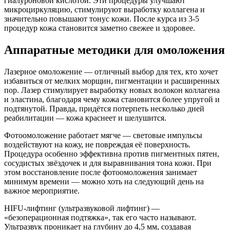
гиалуроновой кислотой. Эти процедуры улучшают
микроциркуляцию, стимулируют выработку коллагена и
значительно повышают тонус кожи. После курса из 3-5
процедур кожа становится заметно свежее и здоровее.
Аппаратные методики для омоложения
Лазерное омоложение — отличный выбор для тех, кто хочет
избавиться от мелких морщин, пигментации и расширенных
пор. Лазер стимулирует выработку новых волокон коллагена
и эластина, благодаря чему кожа становится более упругой и
подтянутой. Правда, придётся потерпеть несколько дней
реабилитации — кожа краснеет и шелушится.
Фотоомоложение работает мягче — световые импульсы
воздействуют на кожу, не повреждая её поверхность.
Процедура особенно эффективна против пигментных пятен,
сосудистых звёздочек и для выравнивания тона кожи. При
этом восстановление после фотоомоложения занимает
минимум времени — можно хоть на следующий день на
важное мероприятие.
HIFU-лифтинг (ультразвуковой лифтинг) —
«безоперационная подтяжка», так его часто называют.
Ультразвук проникает на глубину до 4,5 мм, создавая