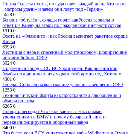
Порты Одессы пусты, но суда горят каждый день. Кто такие
«матросы удачи» и зачем они лезут под «Герани»
5628
0
Бензин «обнулён», склады горят: какРоссия зеркально
ответила Киеву на атаки по гражданской инфраструктуре
1910
0
Охота на «Фламинго»: как Россия выжигает ракетное сердце
Киева
6993
0
Лестница с неба и спасенный молитвословом, шокирующие
истории бойцов СВО
3024
0
Подземный город ССО ВСУ разрушен. Как российские
бомбы похоронили элиту украинской армии под Хотенем
4301
0
Генерал Соболев назвал главное условие завершения СВО
1253
0
Технологический форум как пространство для общения и
обмена опытом
6265
0
Прощай, легенда? Что скрывается за массовыми
увольнениями в BMW и почему баварский гигант
переквалифицируется в оборонный завод
8400
0
Что будет, если ВСУ уничтожат все хабы Wildberries и Ozon в