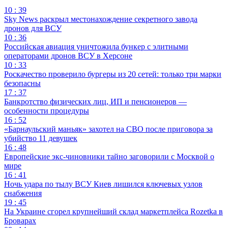
10 : 39
Sky News раскрыл местонахождение секретного завода
дронов для ВСУ
10 : 36
Российская авиация уничтожила бункер с элитными
операторами дронов ВСУ в Херсоне
10 : 33
Роскачество проверило бургеры из 20 сетей: только три марки
безопасны
17 : 37
Банкротство физических лиц, ИП и пенсионеров —
особенности процедуры
16 : 52
«Барнаульский маньяк» захотел на СВО после приговора за
убийство 11 девушек
16 : 48
Европейские экс-чиновники тайно заговорили с Москвой о
мире
16 : 41
Ночь удара по тылу ВСУ Киев лишился ключевых узлов
снабжения
19 : 45
На Украине сгорел крупнейший склад маркетплейса Rozetka в
Броварах