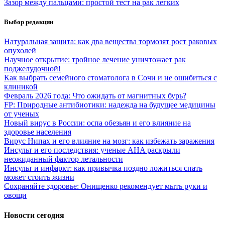
Зазор между пальцами: простой тест на рак легких
Выбор редакции
Натуральная защита: как два вещества тормозят рост раковых
опухолей
Научное открытие: тройное лечение уничтожает рак
поджелудочной!
Как выбрать семейного стоматолога в Сочи и не ошибиться с
клиникой
Февраль 2026 года: Что ожидать от магнитных бурь?
FP: Природные антибиотики: надежда на будущее медицины
от ученых
Новый вирус в России: оспа обезьян и его влияние на
здоровье населения
Вирус Нипах и его влияние на мозг: как избежать заражения
Инсульт и его последствия: ученые AHA раскрыли
неожиданный фактор летальности
Инсульт и инфаркт: как привычка поздно ложиться спать
может стоить жизни
Сохраняйте здоровье: Онищенко рекомендует мыть руки и
овощи
Новости сегодня