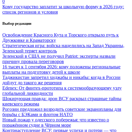
0
Кому государство заплатит за школьную форму в 2026 году:
список регионов и условия
Выбор редакции
Освобождение Красного Кута и Торского открыло путь к
Дружковке и Краматорску
Стратегическая игра: войска нацелились на Запад Украины,
Зеленский теряет контроль
Зеленский в США не получил Patriot: эксперты назвали
причину провала переговоров
16 тысяч к 1 сентября 2026: кому положены региональные
выплаты на подготовку детей к школе
Таджикистан запретил хиджабы и никабы: когда в России
дойдут до такого же решения
Edenex: От финтех-прототипа к системообразующему узлу
глобальной ликвидности
Шокирующая правда: дрон ВСУ раскрыл страшные тайны
киевского режима
Рогозин предложил возродить советские экранопланы для
борьбы с БЭКами и флотом НАТО
Новый пожар у одесского побережья: что известно о
поражённом судне в Чёрном море
Контрнаступление ВСУ: первые успехи и потери — что