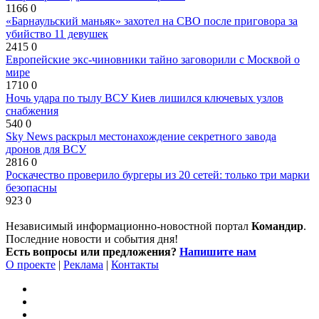
1166
0
«Барнаульский маньяк» захотел на СВО после приговора за
убийство 11 девушек
2415
0
Европейские экс-чиновники тайно заговорили с Москвой о
мире
1710
0
Ночь удара по тылу ВСУ Киев лишился ключевых узлов
снабжения
540
0
Sky News раскрыл местонахождение секретного завода
дронов для ВСУ
2816
0
Роскачество проверило бургеры из 20 сетей: только три марки
безопасны
923
0
Независимый информационно-новостной портал
Командир
.
Последние новости и события дня!
Есть вопросы или предложения?
Напишите нам
О проекте
|
Реклама
|
Контакты