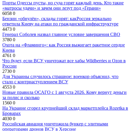
Порты Одессы пусты, но суда горят каждый день. Кто такие
«матросы удачи» и зачем они лезут под «Герани»
6058
0
Бензин «обнулён», склады горят: какРоссия зеркально
ответила Киеву на атаки по гражданской инфраструктуре
4473
0
Генерал Соболев назвал главное условие завершения СВО
3780
0
Охота на «Фламинго»: как Россия выжигает ракетное сердце
Киева
4761
0
Что будет, если ВСУ уничтожат все хабы Wildberries и Ozon в
России
2730
0
Для Украины случилось страшное: военкор объяснил, что
стало с контрнаступлением ВСУ
4553
0
Новые правила ОСАГО с 1 августа 2026. Кому вернут деньги
за полис и сколько
1560
0
На Украине сгорел крупнейший склад маркетплейса Rozetka в
Броварах
4030
0
Российская авиация уничтожила бункер с элитными
операторами дронов ВСУ в Херсоне