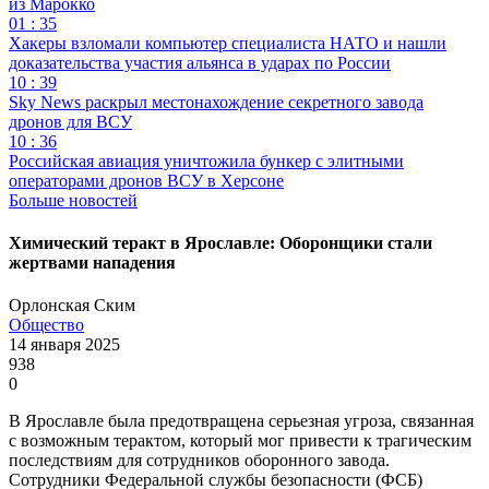
из Марокко
01 : 35
Хакеры взломали компьютер специалиста НАТО и нашли
доказательства участия альянса в ударах по России
10 : 39
Sky News раскрыл местонахождение секретного завода
дронов для ВСУ
10 : 36
Российская авиация уничтожила бункер с элитными
операторами дронов ВСУ в Херсоне
Больше новостей
Химический теракт в Ярославле: Оборонщики стали
жертвами нападения
Орлонская Ским
Общество
14 января 2025
938
0
В Ярославле была предотвращена серьезная угроза, связанная
с возможным терактом, который мог привести к трагическим
последствиям для сотрудников оборонного завода.
Сотрудники Федеральной службы безопасности (ФСБ)