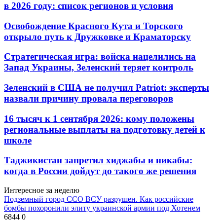
в 2026 году: список регионов и условия
Освобождение Красного Кута и Торского
открыло путь к Дружковке и Краматорску
Стратегическая игра: войска нацелились на
Запад Украины, Зеленский теряет контроль
Зеленский в США не получил Patriot: эксперты
назвали причину провала переговоров
16 тысяч к 1 сентября 2026: кому положены
региональные выплаты на подготовку детей к
школе
Таджикистан запретил хиджабы и никабы:
когда в России дойдут до такого же решения
Интересное за неделю
Подземный город ССО ВСУ разрушен. Как российские
бомбы похоронили элиту украинской армии под Хотенем
6844
0