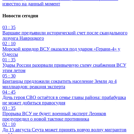
известно на данный момент
Новости сегодня
03 : 35
Варшаве предъявили исторический счет после скандального
лозунга Навроцкого
02 : 10
Морской коридор ВСУ оказался под ударом «Герани-4» у
Одессы
01 : 35
Удары России разорвали привычную схему снабжения ВСУ
этим летом
05 : 30
Британцы предложили сократить население Земли до 4
миллиардов: реакция эксперта
04 : 45
Дочь героя СВО остаётся в семье главы района: прабабушка
не может добиться правосудия
03 : 35
Прорыва ВСУ не будет: военный эксперт Леонков
предупредил о новой тактике противника
02 : 10
До 15 августа Сеута может принять новую волну мигрантов