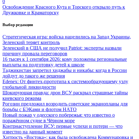
0
Освобождение Красного Кута и Торского открыло путь к
Дружковке и Краматорску
Выбор редакции
Стратегическая игра: войска нацелились на Запад Украины,
Зеленский теряет контроль
Зеленский в США не получил Patriot: эксперты назвали
причину провала переговоров
16 тысяч к 1 сентября 2026: кому положены региональные
выплаты на подготовку детей к школе
Таджикистан запретил хиджабы и никабы: когда в России
дойдут до такого же решения
Edenex: От финтех-прототипа к системообразующему узлу
глобальной ликвидности
Шокирующая правда: дрон ВСУ раскрыл страшные тайны
киевского режима
Рогозин предложил возродить советские экранопланы для
борьбы с БЭКами и флотом НАТО
Новый пожар у одесского побережья: что известно о
поражённом судне в Чёрном море
Контрнаступление ВСУ: первые успехи и потери — что
известно на данный момент
Хитрость «Востока»: как была освобождена Коммунаровка и