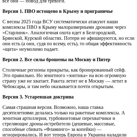
все они — повод для тревоги.
Версия 1. ПВО истощено в Крыму и приграничье
С весны 2025 года ВСУ систематически атакуют наши
комплексы ПВО в Крыму малоразмерными дронами через
«Старлинк». Аналогичная охота идет в Белгородской,
Брянской, Курской областях. Потери не афишируются, но если
они есть (а они, судя по всему, есть), то общая эффективность
«щита» неумолимо падает.
Версия 2. Все силы брошены на Москву и Питер
Столичные регионы прикрыты, как бронированный сейф.
Это правильно. Но зенитного «зонтика» на всю огромную
страну уже не хватает. Ракета летит не в Москву — летит в
Чебоксары, и там небо оказывается почти открытым.
Версия 3. Устаревшая доктрина
Самая страшная версия. Возможно, наша ставка
десятилетиями делалась только на ракетные комплексы. А
зенитная артиллерия, турбовинтовые перехватчики и
стреляющие дроны-истребители (дешевые, массовые,
способные сбивать «Фламинго» за копейки) —
игнорировались. И вот теперь Европа и Украина наладили