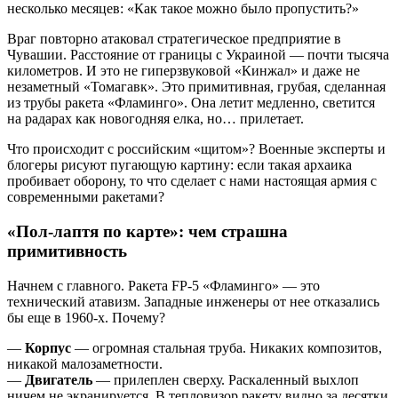
несколько месяцев: «Как такое можно было пропустить?»
Враг повторно атаковал стратегическое предприятие в
Чувашии. Расстояние от границы с Украиной — почти тысяча
километров. И это не гиперзвуковой «Кинжал» и даже не
незаметный «Томагавк». Это примитивная, грубая, сделанная
из трубы ракета «Фламинго». Она летит медленно, светится
на радарах как новогодняя елка, но… прилетает.
Что происходит с российским «щитом»? Военные эксперты и
блогеры рисуют пугающую картину: если такая архаика
пробивает оборону, то что сделает с нами настоящая армия с
современными ракетами?
«Пол-лаптя по карте»: чем страшна
примитивность
Начнем с главного. Ракета FP-5 «Фламинго» — это
технический атавизм. Западные инженеры от нее отказались
бы еще в 1960-х. Почему?
—
Корпус
— огромная стальная труба. Никаких композитов,
никакой малозаметности.
—
Двигатель
— прилеплен сверху. Раскаленный выхлоп
ничем не экранируется. В тепловизор ракету видно за десятки