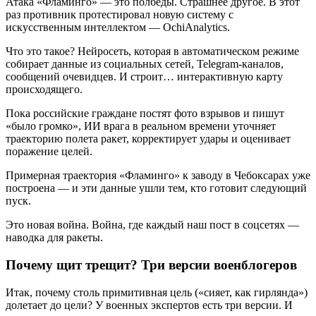
Атака «Фламинго» — это полбеды. Страшнее другое. В этот
раз противник протестировал новую систему с
искусственным интеллектом — OchiAnalytics.
Что это такое? Нейросеть, которая в автоматическом режиме
собирает данные из социальных сетей, Telegram-каналов,
сообщений очевидцев. И строит… интерактивную карту
происходящего.
Пока российские граждане постят фото взрывов и пишут
«было громко», ИИ врага в реальном времени уточняет
траекторию полета ракет, корректирует удары и оценивает
поражение целей.
Примерная траектория «Фламинго» к заводу в Чебоксарах уже
построена — и эти данные ушли тем, кто готовит следующий
пуск.
Это новая война. Война, где каждый наш пост в соцсетях —
наводка для ракеты.
Почему щит трещит? Три версии военблогеров
Итак, почему столь примитивная цель («сияет, как гирлянда»)
долетает до цели? У военных экспертов есть три версии. И