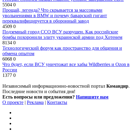
5504
0
Прощай, легенда? Что скрывается за массовыми
увольнениями в BMW и почему баварский гигант
переквалифицируется в оборонный завод
4509
0
Подземный город ССО ВСУ разрушен. Как российские
бомбы похоронили элиту украинской армии под Хотенем
8134
0
Технологический форум как пространство для общения и
обмена опытом
6068
0
Что будет, если ВСУ уничтожат все хабы Wildberries и Ozon в
России
1377
0
Независимый информационно-новостной портал
Командир
.
Последние новости и события дня!
Есть вопросы или предложения?
Напишите нам
О проекте
|
Реклама
|
Контакты