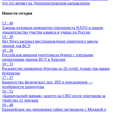
что это меняет на Днепропетровском направлении
Новости сегодня
13 : 49
Хакеры взломали компьютер специалиста НАТО и нашли
доказательства участия альянса в ударах по России
10 : 39
Sky News раскрыл местонахождение секретного завода
дронов для ВСУ
10 : 36
Российская авиация уничтожила бункер с элитными
операторами дронов ВСУ в Херсоне
10 : 33
Роскачество проверило бургеры из 20 сетей: только три марки
безопасны
17 : 37
Банкротство физических лиц, ИП и пенсионеров —
особенности процедуры
16 : 52
«Барнаульский маньяк» захотел на СВО после приговора за
убийство 11 девушек
16 : 48
Европейские экс-чиновники тайно заговорили с Москвой о