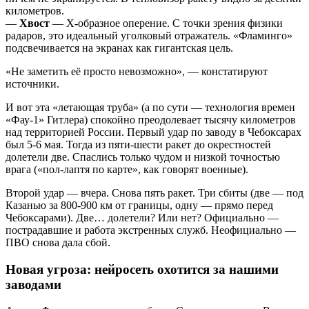
километров.
—
Хвост
— Х-образное оперение. С точки зрения физики
радаров, это идеальный уголковый отражатель. «Фламинго»
подсвечивается на экранах как гигантская цель.
«Не заметить её просто невозможно», — констатируют
источники.
И вот эта «летающая труба» (а по сути — технология времен
«Фау-1» Гитлера) спокойно преодолевает тысячу километров
над территорией России. Первый удар по заводу в Чебоксарах
был 5-6 мая. Тогда из пяти-шести ракет до окрестностей
долетели две. Спаслись только чудом и низкой точностью
врага («пол-лаптя по карте», как говорят военные).
Второй удар — вчера. Снова пять ракет. Три сбиты (две — под
Казанью за 800-900 км от границы, одну — прямо перед
Чебоксарами). Две… долетели? Или нет? Официально —
пострадавшие и работа экстренных служб. Неофициально —
ПВО снова дала сбой.
Новая угроза: нейросеть охотится за нашими
заводами