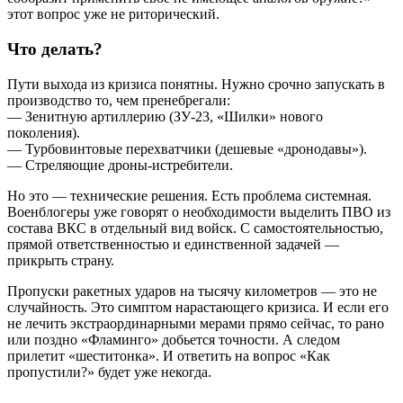
этот вопрос уже не риторический.
Что делать?
Пути выхода из кризиса понятны. Нужно срочно запускать в
производство то, чем пренебрегали:
— Зенитную артиллерию (ЗУ-23, «Шилки» нового
поколения).
— Турбовинтовые перехватчики (дешевые «дронодавы»).
— Стреляющие дроны-истребители.
Но это — технические решения. Есть проблема системная.
Военблогеры уже говорят о необходимости выделить ПВО из
состава ВКС в отдельный вид войск. С самостоятельностью,
прямой ответственностью и единственной задачей —
прикрыть страну.
Пропуски ракетных ударов на тысячу километров — это не
случайность. Это симптом нарастающего кризиса. И если его
не лечить экстраординарными мерами прямо сейчас, то рано
или поздно «Фламинго» добьется точности. А следом
прилетит «шеститонка». И ответить на вопрос «Как
пропустили?» будет уже некогда.