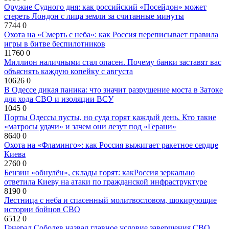
Оружие Судного дня: как российский «Посейдон» может
стереть Лондон с лица земли за считанные минуты
7744
0
Охота на «Смерть с неба»: как Россия переписывает правила
игры в битве беспилотников
11760
0
Миллион наличными стал опасен. Почему банки заставят вас
объяснять каждую копейку с августа
10626
0
В Одессе дикая паника: что значит разрушение моста в Затоке
для хода СВО и изоляции ВСУ
1045
0
Порты Одессы пусты, но суда горят каждый день. Кто такие
«матросы удачи» и зачем они лезут под «Герани»
8640
0
Охота на «Фламинго»: как Россия выжигает ракетное сердце
Киева
2760
0
Бензин «обнулён», склады горят: какРоссия зеркально
ответила Киеву на атаки по гражданской инфраструктуре
8190
0
Лестница с неба и спасенный молитвословом, шокирующие
истории бойцов СВО
6512
0
Генерал Соболев назвал главное условие завершения СВО