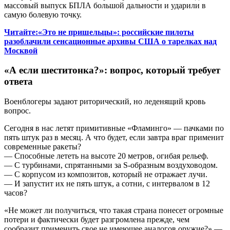
массовый выпуск БПЛА большой дальности и ударили в
самую болевую точку.
Читайте:«Это не пришельцы»: российские пилоты
разоблачили сенсационные архивы США о тарелках над
Москвой
«А если шеститонка?»: вопрос, который требует
ответа
Военблогеры задают риторический, но леденящий кровь
вопрос.
Сегодня в нас летят примитивные «Фламинго» — пачками по
пять штук раз в месяц. А что будет, если завтра враг применит
современные ракеты?
— Способные лететь на высоте 20 метров, огибая рельеф.
— С турбинами, спрятанными за S-образным воздуховодом.
— С корпусом из композитов, который не отражает лучи.
— И запустит их не пять штук, а сотни, с интервалом в 12
часов?
«Не может ли получиться, что такая страна понесет огромные
потери и фактически будет разгромлена прежде, чем
сообразит применить свое не имеющее аналогов оружие?» —