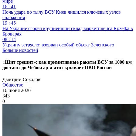
мире
16 : 41
Ночь удара по тылу ВСУ Киев лишился ключевых узлов
снабжения
19 : 45
На Украине сгорел крупнейший склад маркетплейса Rozetka в
Броварах
08 : 14
Украину затрясло: взорван особый объект Зеленского
Больше новостей
«Щит трещит»: как примитивные ракеты ВСУ за 1000 км
достают до Чебоксар и что скрывает ПВО России
Дмитрий Соколов
Общество
16 июня 2026
343
0