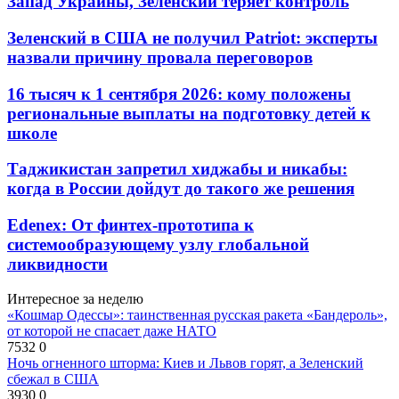
Запад Украины, Зеленский теряет контроль
Зеленский в США не получил Patriot: эксперты
назвали причину провала переговоров
16 тысяч к 1 сентября 2026: кому положены
региональные выплаты на подготовку детей к
школе
Таджикистан запретил хиджабы и никабы:
когда в России дойдут до такого же решения
Edenex: От финтех-прототипа к
системообразующему узлу глобальной
ликвидности
Интересное за неделю
«Кошмар Одессы»: таинственная русская ракета «Бандероль»,
от которой не спасает даже НАТО
7532
0
Ночь огненного шторма: Киев и Львов горят, а Зеленский
сбежал в США
3930
0