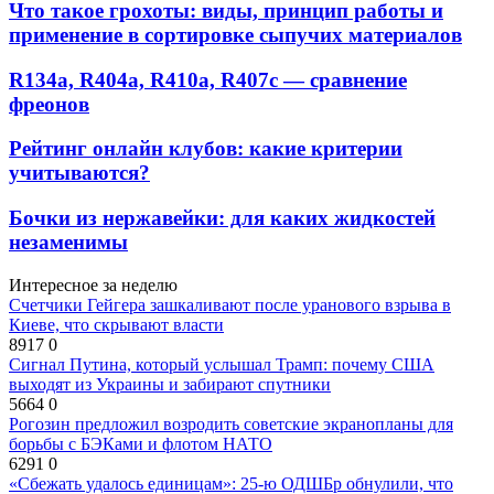
Что такое грохоты: виды, принцип работы и
применение в сортировке сыпучих материалов
R134a, R404a, R410a, R407c — сравнение
фреонов
Рейтинг онлайн клубов: какие критерии
учитываются?
Бочки из нержавейки: для каких жидкостей
незаменимы
Интересное за неделю
Счетчики Гейгера зашкаливают после уранового взрыва в
Киеве, что скрывают власти
8917
0
Сигнал Путина, который услышал Трамп: почему США
выходят из Украины и забирают спутники
5664
0
Рогозин предложил возродить советские экранопланы для
борьбы с БЭКами и флотом НАТО
6291
0
«Сбежать удалось единицам»: 25-ю ОДШБр обнулили, что