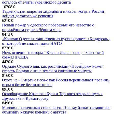
осталось от элиты украинского десанта
10208
0
Таджикистан запретил хиджабы и никабы: когда в России
дойдут до такого же решения
6210
0
Новый пожар у одесского побережья: что известно о
поражённом судне в Чёрном море
8473
0
«Кошмар Одессы»: таинственная русская ракета «Бандероль»,
от которой не спасает даже НАТО
8736
0
Ночь огненного шторма: Киев и Львов горят, а Зеленский
сбежал в США
4420
0
Оружие Судного дня: как российский «Посейдон» может
стереть Лондон с лица земли за считанные минуты
8160
0
Охота на «Смерть с неба»: как Россия переписывает правила
игры в битве беспилотников
8910
0
Освобождение Красного Кута и Торского открыло путь к
Дружковке и Краматорску
8496
0
Миллион наличными стал опасен. Почему банки заставят вас
объяснять каждую копейку с августа