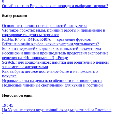
0
Онлайн казино Европы: какие площадки выбирают игроки?
Выбор редакции
Основные причины неисправностей погрузчика
Что такое грохоты: виды, принцип работы и применение в
сортировке сыпучих материалов
R134a, R404a, R410a, R407c — сравнение фреонов
Рейтинг онлайн клубов: какие критерии учитываются?
Бочки из нержавейки: для каких жидкостей незаменимы
Российский шинный производитель представил экспортные
решения на «Иннопроме» в Эр-Рияде
ScratchJr для дошкольников: памятка для родителей о первом
знакомстве с алгоритмами
Как выбрать детское постельное белье и не пожалеть о
покупке
Игровые слоты на деньги: особенности и разновидности
Подвесные линейные светильники для кухни и гостиной
Новости сегодня
19 : 45
На Украине сгорел крупнейший склад маркетплейса Rozetka в