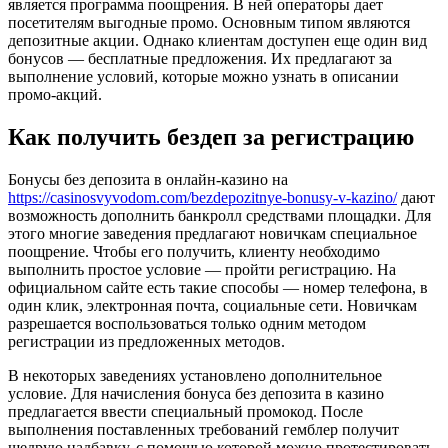
является программа поощрения. В ней операторы дает
посетителям выгодные промо. Основным типом являются
депозитные акции. Однако клиентам доступен еще один вид
бонусов — бесплатные предложения. Их предлагают за
выполнение условий, которые можно узнать в описании
промо-акций.
Как получить бездеп за регистрацию
Бонусы без депозита в онлайн-казино на
https://casinosvyvodom.com/bezdepozitnye-bonusy-v-kazino/
дают
возможность дополнить банкролл средствами площадки. Для
этого многие заведения предлагают новичкам специальное
поощрение. Чтобы его получить, клиенту необходимо
выполнить простое условие — пройти регистрацию. На
официальном сайте есть такие способы — номер телефона, в
один клик, электронная почта, социальные сети. Новичкам
разрешается воспользоваться только одним методом
регистрации из предложенных методов.
В некоторых заведениях установлено дополнительное
условие. Для начисления бонуса без депозита в казино
предлагается ввести специальный промокод. После
выполнения поставленных требований гемблер получит
щедрую надбавку, с помощью которой можно протестировать