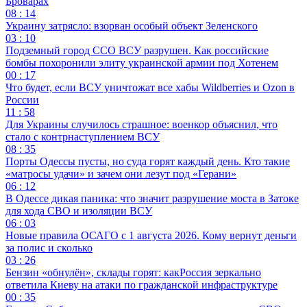
Броварах
08 : 14
Украину затрясло: взорван особый объект Зеленского
03 : 10
Подземный город ССО ВСУ разрушен. Как российские
бомбы похоронили элиту украинской армии под Хотенем
00 : 17
Что будет, если ВСУ уничтожат все хабы Wildberries и Ozon в
России
11 : 58
Для Украины случилось страшное: военкор объяснил, что
стало с контрнаступлением ВСУ
08 : 35
Порты Одессы пусты, но суда горят каждый день. Кто такие
«матросы удачи» и зачем они лезут под «Герани»
06 : 12
В Одессе дикая паника: что значит разрушение моста в Затоке
для хода СВО и изоляции ВСУ
06 : 03
Новые правила ОСАГО с 1 августа 2026. Кому вернут деньги
за полис и сколько
03 : 26
Бензин «обнулён», склады горят: какРоссия зеркально
ответила Киеву на атаки по гражданской инфраструктуре
00 : 35