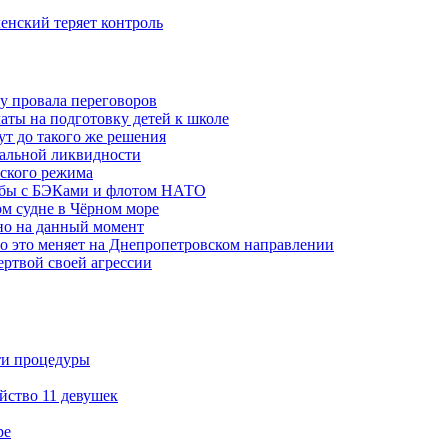
ленский теряет контроль
ну провала переговоров
аты на подготовку детей к школе
ут до такого же решения
бальной ликвидности
ского режима
рьбы с БЭКами и флотом НАТО
ом судне в Чёрном море
но на данный момент
то это меняет на Днепропетровском направлении
ертвой своей агрессии
ти процедуры
йство 11 девушек
ре