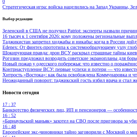
0
Стратегическая игра: войска нацелились на Запад Украины, Зе
Выбор редакции
Зеленский в США не получил Patriot: эксперты назвали причи
16 тысяч к 1 сентября 2026: кому положены региональные выпл
Таджикистан запретил хиджабы и никабы: когда в России дойд
Edenex: От финтех-прототипа к системообразующему узлу гло
Шокирующая правда: дрон ВСУ раскрыл страшные тайны киев
Рогозин предложил возродить советские экранопланы для бо
Новый пожар у одесского побережья: что известно о поражённ
Контрнаступление ВСУ: первые успехи и потери — что извест
Хитрость «Востока»: как была освобождена Коммунаровка и ч
Неожиданный поворот: таджикский гость избил врача и стал ж
Новости сегодня
17 : 37
Банкротство физических лиц, ИП и пенсионеров — особеннос
16 : 52
«Барнаульский маньяк» захотел на СВО после приговора за уби
16 : 48
Европейские экс-чиновники тайно заговорили с Москвой о ми