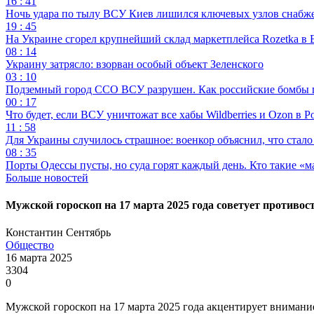
16 : 41
Ночь удара по тылу ВСУ Киев лишился ключевых узлов снабж
19 : 45
На Украине сгорел крупнейший склад маркетплейса Rozetka в 
08 : 14
Украину затрясло: взорван особый объект Зеленского
03 : 10
Подземный город ССО ВСУ разрушен. Как российские бомбы 
00 : 17
Что будет, если ВСУ уничтожат все хабы Wildberries и Ozon в Р
11 : 58
Для Украины случилось страшное: военкор объяснил, что стал
08 : 35
Порты Одессы пусты, но суда горят каждый день. Кто такие «м
Больше новостей
Мужской гороскоп на 17 марта 2025 года советует противо
Константин Сентябрь
Общество
16 марта 2025
3304
0
Мужской гороскоп на 17 марта 2025 года акцентирует внимани