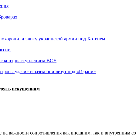
ения
Броварах
похоронили элиту украинской армии под Хотенем
оссии
о с контрнаступлением ВСУ
атросы удачи» и зачем они лезут под «Герани»
стоять искушениям
е на важности сопротивления как внешним, так и внутренним со