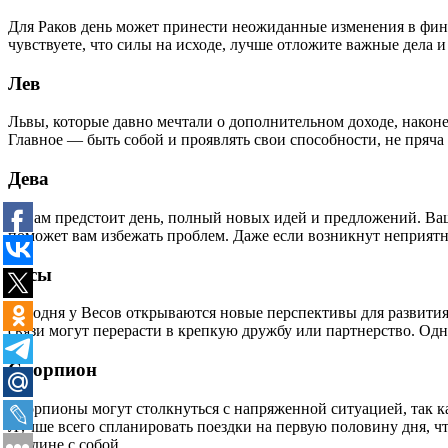
Для Раков день может принести неожиданные изменения в фина
чувствуете, что силы на исходе, лучше отложите важные дела и
Лев
Львы, которые давно мечтали о дополнительном доходе, наконе
Главное — быть собой и проявлять свои способности, не пряча 
Дева
Девам предстоит день, полный новых идей и предложений. Ваш
поможет вам избежать проблем. Даже если возникнут неприятн
Весы
Сегодня у Весов открываются новые перспективы для развития
связи могут перерасти в крепкую дружбу или партнерство. Одна
Скорпион
Скорпионы могут столкнуться с напряженной ситуацией, так к
Лучше всего спланировать поездки на первую половину дня, чт
наедине с собой.