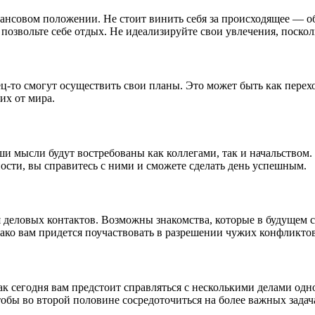
нсовом положении. Не стоит винить себя за происходящее — обс
 позвольте себе отдых. Не идеализируйте свои увлечения, поскол
ц-то смогут осуществить свои планы. Это может быть как перех
их от мира.
и мысли будут востребованы как коллегами, так и начальством.
ости, вы справитесь с ними и сможете сделать день успешным.
 деловых контактов. Возможны знакомства, которые в будущем 
ко вам придется поучаствовать в разрешении чужих конфликтов, 
ак сегодня вам предстоит справляться с несколькими делами од
обы во второй половине сосредоточиться на более важных задача