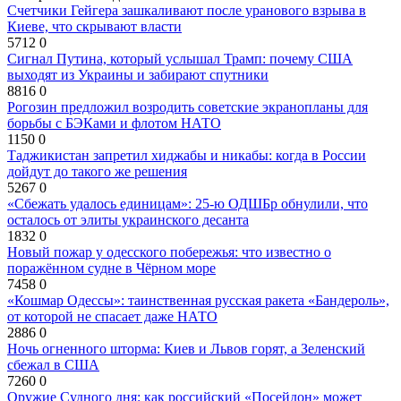
Счетчики Гейгера зашкаливают после уранового взрыва в
Киеве, что скрывают власти
5712
0
Сигнал Путина, который услышал Трамп: почему США
выходят из Украины и забирают спутники
8816
0
Рогозин предложил возродить советские экранопланы для
борьбы с БЭКами и флотом НАТО
1150
0
Таджикистан запретил хиджабы и никабы: когда в России
дойдут до такого же решения
5267
0
«Сбежать удалось единицам»: 25-ю ОДШБр обнулили, что
осталось от элиты украинского десанта
1832
0
Новый пожар у одесского побережья: что известно о
поражённом судне в Чёрном море
7458
0
«Кошмар Одессы»: таинственная русская ракета «Бандероль»,
от которой не спасает даже НАТО
2886
0
Ночь огненного шторма: Киев и Львов горят, а Зеленский
сбежал в США
7260
0
Оружие Судного дня: как российский «Посейдон» может