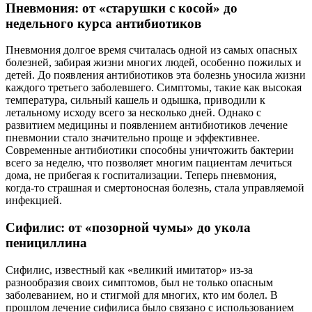
Пневмония: от «старушки с косой» до
недельного курса антибиотиков
Пневмония долгое время считалась одной из самых опасных
болезней, забирая жизни многих людей, особенно пожилых и
детей. До появления антибиотиков эта болезнь уносила жизни
каждого третьего заболевшего. Симптомы, такие как высокая
температура, сильный кашель и одышка, приводили к
летальному исходу всего за несколько дней. Однако с
развитием медицины и появлением антибиотиков лечение
пневмонии стало значительно проще и эффективнее.
Современные антибиотики способны уничтожить бактерии
всего за неделю, что позволяет многим пациентам лечиться
дома, не прибегая к госпитализации. Теперь пневмония,
когда-то страшная и смертоносная болезнь, стала управляемой
инфекцией.
Сифилис: от «позорной чумы» до укола
пенициллина
Сифилис, известный как «великий имитатор» из-за
разнообразия своих симптомов, был не только опасным
заболеванием, но и стигмой для многих, кто им болел. В
прошлом лечение сифилиса было связано с использованием