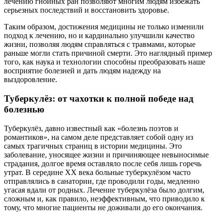
лечению гнойных ран позволяют многим людям избежать
серьезных последствий и восстановить здоровье.
Таким образом, достижения медицины не только изменили
подход к лечению, но и кардинально улучшили качество
жизни, позволяя людям справляться с травмами, которые
раньше могли стать причиной смерти. Это наглядный пример
того, как наука и технологии способны преобразовать наше
восприятие болезней и дать людям надежду на
выздоровление.
Туберкулёз: от чахотки к полной победе над
болезнью
Туберкулёз, давно известный как «болезнь поэтов и
романтиков», на самом деле представляет собой одну из
самых трагичных страниц в истории медицины. Это
заболевание, уносящее жизни и причиняющее невыносимые
страдания, долгое время оставляло после себя лишь горечь
утрат. В середине XX века больные туберкулёзом часто
отправлялись в санатории, где проводили годы, медленно
угасая вдали от родных. Лечение туберкулёза было долгим,
сложным и, как правило, неэффективным, что приводило к
тому, что многие пациенты не доживали до его окончания.