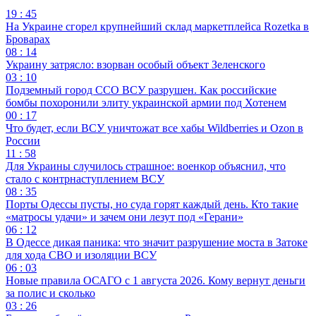
19 : 45
На Украине сгорел крупнейший склад маркетплейса Rozetka в
Броварах
08 : 14
Украину затрясло: взорван особый объект Зеленского
03 : 10
Подземный город ССО ВСУ разрушен. Как российские
бомбы похоронили элиту украинской армии под Хотенем
00 : 17
Что будет, если ВСУ уничтожат все хабы Wildberries и Ozon в
России
11 : 58
Для Украины случилось страшное: военкор объяснил, что
стало с контрнаступлением ВСУ
08 : 35
Порты Одессы пусты, но суда горят каждый день. Кто такие
«матросы удачи» и зачем они лезут под «Герани»
06 : 12
В Одессе дикая паника: что значит разрушение моста в Затоке
для хода СВО и изоляции ВСУ
06 : 03
Новые правила ОСАГО с 1 августа 2026. Кому вернут деньги
за полис и сколько
03 : 26