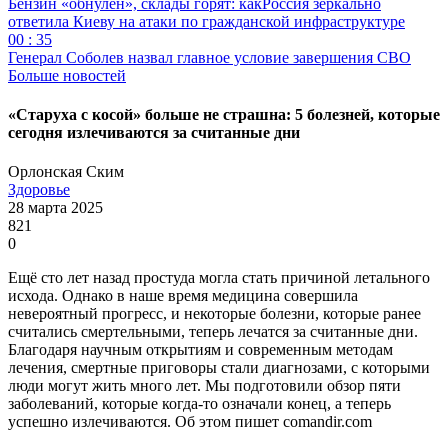
Бензин «обнулён», склады горят: какРоссия зеркально
ответила Киеву на атаки по гражданской инфраструктуре
00 : 35
Генерал Соболев назвал главное условие завершения СВО
Больше новостей
«Старуха с косой» больше не страшна: 5 болезней, которые
сегодня излечиваются за считанные дни
Орлонская Ским
Здоровье
28 марта 2025
821
0
Ещё сто лет назад простуда могла стать причиной летального
исхода. Однако в наше время медицина совершила
невероятный прогресс, и некоторые болезни, которые ранее
считались смертельными, теперь лечатся за считанные дни.
Благодаря научным открытиям и современным методам
лечения, смертные приговоры стали диагнозами, с которыми
люди могут жить много лет. Мы подготовили обзор пяти
заболеваний, которые когда-то означали конец, а теперь
успешно излечиваются. Об этом пишет comandir.com