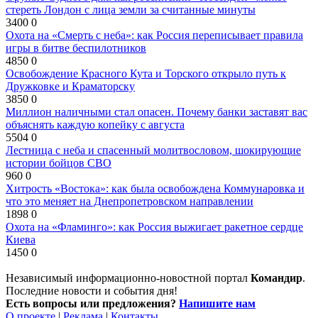
стереть Лондон с лица земли за считанные минуты
3400
0
Охота на «Смерть с неба»: как Россия переписывает правила
игры в битве беспилотников
4850
0
Освобождение Красного Кута и Торского открыло путь к
Дружковке и Краматорску
3850
0
Миллион наличными стал опасен. Почему банки заставят вас
объяснять каждую копейку с августа
5504
0
Лестница с неба и спасенный молитвословом, шокирующие
истории бойцов СВО
960
0
Хитрость «Востока»: как была освобождена Коммунаровка и
что это меняет на Днепропетровском направлении
1898
0
Охота на «Фламинго»: как Россия выжигает ракетное сердце
Киева
1450
0
Независимый информационно-новостной портал
Командир
.
Последние новости и события дня!
Есть вопросы или предложения?
Напишите нам
О проекте
|
Реклама
|
Контакты