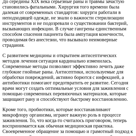
До середины XIX века серьезные раны и травмы зачастую
становились фатальными. Хирургия того времени была
далекая от современных стандартов: хирурги работали в
неподходящей одежде, не знали о важности стерилизации
инструментов и не подозревали о существовании бактерий,
вызывающих инфекции. В случае гангрены единственным
способом спасения пациента была ампутация конечности,
проводимая без анестезии, что вызывало неимоверные
страдания.
С развитием медицины и открытием антисептических
методов лечения ситуация кардинально изменилась.
Современные методы позволяют эффективно лечить даже
глубокие гнойные раны. Антисептики, используемые для
обработки повреждений, активно борются с инфекцией, а
антибиотики помогают предотвратить ее развитие. Сегодня
врачи могут создать оптимальные условия для заживления с
помощью современных перевязочных материалов, которые
защищают рану и способствуют быстрому восстановлению.
Кроме того, пробиотики, которые восстанавливают
микрофлору организма, играют важную роль в процессе
заживления. То, что когда-то считалось приговором, теперь
воспринимается как обычная медицинская практика.
Своевременное обращение за помощью и грамотный подход к