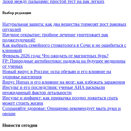
Зазор между пальцами: простой тест на рак легких
Выбор редакции
Натуральная защита: как два вещества тормозят рост раковых
опухолей
Научное открытие: тройное лечение уничтожает рак
поджелудочной!
Как выбрать семейного стоматолога в Сочи и не ошибиться с
клиникой
Февраль 2026 года: Что ожидать от магнитных бурь?
FP: Природные антибиотики: надежда на будущее медицины
от ученых
Новый вирус в России: оспа обезьян и его влияние на
здоровье населения
Вирус Нипах и его влияние на мозг: как избежать заражения
Инсульт и его последствия: ученые AHA раскрыли
неожиданный фактор летальности
Инсульт и инфаркт: как привычка поздно ложиться спать
может стоить жизни
Сохраняйте здоровье: Онищенко рекомендует мыть руки и
овощи
Новости сегодня