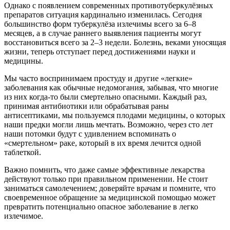
Однако с появлением современных противотуберкулёзных
препаратов ситуация кардинально изменилась. Сегодня
большинство форм туберкулёза излечимы всего за 6–8
месяцев, а в случае раннего выявления пациенты могут
восстановиться всего за 2–3 недели. Болезнь, веками уносящая
жизни, теперь отступает перед достижениями науки и
медицины.
Мы часто воспринимаем простуду и другие «легкие»
заболевания как обычные недомогания, забывая, что многие
из них когда-то были смертельно опасными. Каждый раз,
принимая антибиотики или обрабатывая раны
антисептиками, мы пользуемся плодами медицины, о которых
наши предки могли лишь мечтать. Возможно, через сто лет
наши потомки будут с удивлением вспоминать о
«смертельном» раке, который в их время лечится одной
таблеткой.
Важно помнить, что даже самые эффективные лекарства
действуют только при правильном применении. Не стоит
заниматься самолечением; доверяйте врачам и помните, что
своевременное обращение за медицинской помощью может
превратить потенциально опасное заболевание в легко
излечимое.