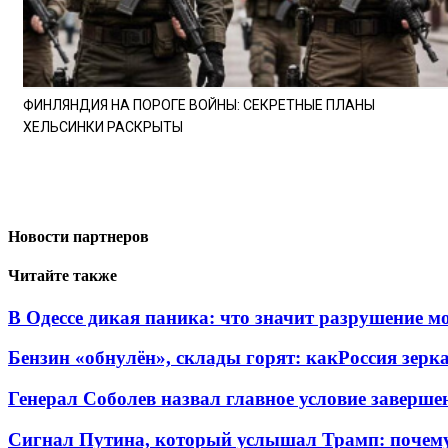
ФИНЛЯНДИЯ НА ПОРОГЕ ВОЙНЫ: СЕКРЕТНЫЕ ПЛАНЫ
ХЕЛЬСИНКИ РАСКРЫТЫ
Новости партнеров
Читайте также
В Одессе дикая паника: что значит разрушение м
Бензин «обнулён», склады горят: какРоссия зерк
Генерал Соболев назвал главное условие заверш
Сигнал Путина, который услышал Трамп: почем