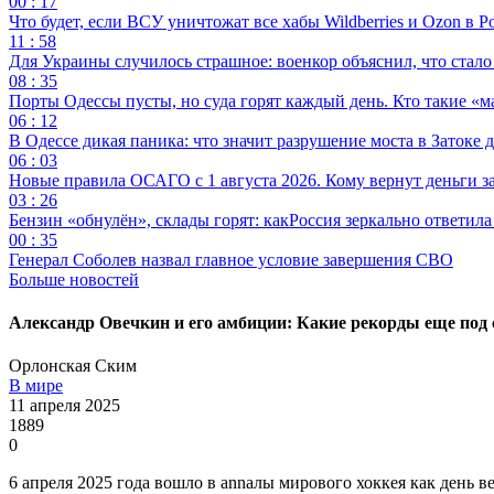
00 : 17
Что будет, если ВСУ уничтожат все хабы Wildberries и Ozon в Р
11 : 58
Для Украины случилось страшное: военкор объяснил, что стал
08 : 35
Порты Одессы пусты, но суда горят каждый день. Кто такие «м
06 : 12
В Одессе дикая паника: что значит разрушение моста в Затоке
06 : 03
Новые правила ОСАГО с 1 августа 2026. Кому вернут деньги за
03 : 26
Бензин «обнулён», склады горят: какРоссия зеркально ответил
00 : 35
Генерал Соболев назвал главное условие завершения СВО
Больше новостей
Александр Овечкин и его амбиции: Какие рекорды еще под
Орлонская Ским
В мире
11 апреля 2025
1889
0
6 апреля 2025 года вошло в annалы мирового хоккея как день