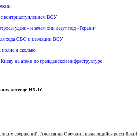
оссии
о с контрнаступлением ВСУ
атросы удачи» и зачем они лезут под «Герани»
 для хода СВО и изоляции ВСУ
 полис и сколько
а Киеву на атаки по гражданской инфраструктуре
 силу легенде НХЛ?
 великих свершений. Александр Овечкин, выдающийся российский