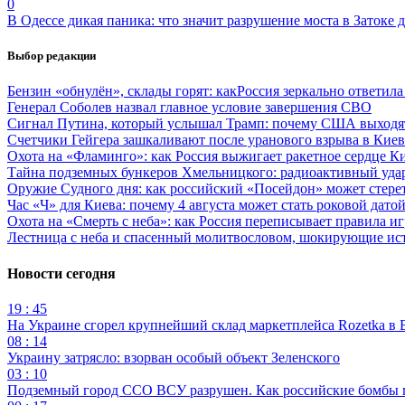
0
В Одессе дикая паника: что значит разрушение моста в Затоке
Выбор редакции
Бензин «обнулён», склады горят: какРоссия зеркально ответил
Генерал Соболев назвал главное условие завершения СВО
Сигнал Путина, который услышал Трамп: почему США выходят
Счетчики Гейгера зашкаливают после уранового взрыва в Киев
Охота на «Фламинго»: как Россия выжигает ракетное сердце К
Тайна подземных бункеров Хмельницкого: радиоактивный уда
Оружие Судного дня: как российский «Посейдон» может стере
Час «Ч» для Киева: почему 4 августа может стать роковой датой
Охота на «Смерть с неба»: как Россия переписывает правила и
Лестница с неба и спасенный молитвословом, шокирующие и
Новости сегодня
19 : 45
На Украине сгорел крупнейший склад маркетплейса Rozetka в 
08 : 14
Украину затрясло: взорван особый объект Зеленского
03 : 10
Подземный город ССО ВСУ разрушен. Как российские бомбы 