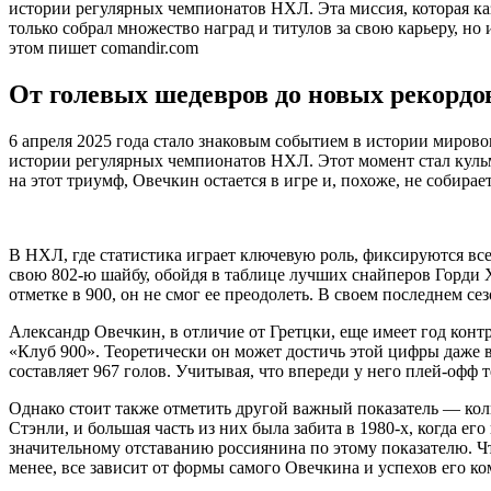
истории регулярных чемпионатов НХЛ. Эта миссия, которая ка
только собрал множество наград и титулов за свою карьеру, но
этом пишет comandir.com
От голевых шедевров до новых рекордо
6 апреля 2025 года стало знаковым событием в истории мирово
истории регулярных чемпионатов НХЛ. Этот момент стал кул
на этот триумф, Овечкин остается в игре и, похоже, не собирае
В НХЛ, где статистика играет ключевую роль, фиксируются вс
свою 802-ю шайбу, обойдя в таблице лучших снайперов Горди Хоу
отметке в 900, он не смог ее преодолеть. В своем последнем сез
Александр Овечкин, в отличие от Гретцки, еще имеет год кон
«Клуб 900». Теоретически он может достичь этой цифры даже 
составляет 967 голов. Учитывая, что впереди у него плей-офф
Однако стоит также отметить другой важный показатель — кол
Стэнли, и большая часть из них была забита в 1980-х, когда 
значительному отставанию россиянина по этому показателю. Чт
менее, все зависит от формы самого Овечкина и успехов его к