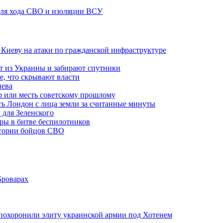
 для хода СВО и изоляции ВСУ
а Киеву на атаки по гражданской инфраструктуре
 из Украины и забирают спутники
е, что скрывают власти
иева
р или месть советскому прошлому
ть Лондон с лица земли за считанные минуты
 для Зеленского
гры в битве беспилотников
стории бойцов СВО
Броварах
похоронили элиту украинской армии под Хотенем