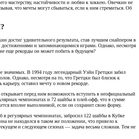
его мастерству, настойчивости и любви к хоккею. Овечкин не
зывая, что мечты могут сбываться, если к ним стремиться. Об
Л?
ин достиг удивительного результата, став лучшим снайпером в
я достижениями и запоминающимися играми. Однако, несмотря
акие еще рекорды он может побить в будущем?
ее значимых. В 1994 году легендарный Уэйн Гретцки забил
олов. Однако, несмотря на то, что Гретцки был близок к
ь карьеру, оставил мечту о новом рекорде.
о открывает перед ним возможность вступить в неофициальный
гулярных чемпионатах и 72 шайбы в плей-офф, что в сумме
ажется вполне выполнимой, если он сохранит свою форму.
б в регулярных чемпионатах, забросил 122 шайбы в Кубке
ина не находился в таком же положении, что привело к
текущем и следующем сезонах — задача весьма сложная. Тем не