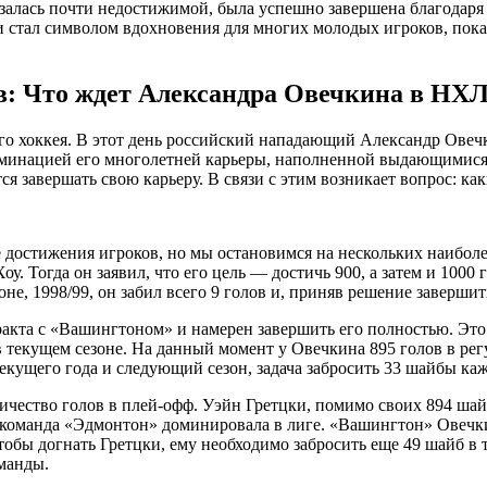
залась почти недостижимой, была успешно завершена благодаря 
 и стал символом вдохновения для многих молодых игроков, пока
в: Что ждет Александра Овечкина в НХ
го хоккея. В этот день российский нападающий Александр Овечк
ьминацией его многолетней карьеры, наполненной выдающимис
тся завершать свою карьеру. В связи с этим возникает вопрос: к
е достижения игроков, но мы остановимся на нескольких наибол
. Тогда он заявил, что его цель — достичь 900, а затем и 1000 г
оне, 1998/99, он забил всего 9 голов и, приняв решение завершит
тракта с «Вашингтоном» и намерен завершить его полностью. Эт
в текущем сезоне. На данный момент у Овечкина 895 голов в ре
 текущего года и следующий сезон, задача забросить 33 шайбы к
ичество голов в плей-офф. Уэйн Гретцки, помимо своих 894 шай
его команда «Эдмонтон» доминировала в лиге. «Вашингтон» Овечк
обы догнать Гретцки, ему необходимо забросить еще 49 шайб в 
оманды.