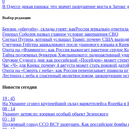
0
В Одессе дикая паника: что значит разрушение моста в Затоке
Выбор редакции
Бензин «обнулён», склады горят: какРоссия зеркально ответил
Генерал Соболев назвал главное условие завершения СВО
Сигнал Путина, который услышал Трамп: почему США выходят
Счетчики Гейгера зашкаливают после уранового взрыва в Киев
Охота на «Фламинго»: как Россия выжигает ракетное сердце К
Тайна подземных бункеров Хмельницкого: радиоактивный уда
Оружие Судного дня: как российский «Посейдон» может стере
Час «Ч» для Киева: почему 4 августа может стать роковой датой
Охота на «Смерть с неба»: как Россия переписывает правила и
Лестница с неба и спасенный молитвословом, шокирующие и
Новости сегодня
19 : 45
На Украине сгорел крупнейший склад маркетплейса Rozetka в 
08 : 14
Украину затрясло: взорван особый объект Зеленского
03 : 10
Подземный город ССО ВСУ разрушен. Как российские бомбы 