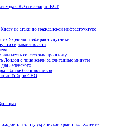
 для хода СВО и изоляции ВСУ
а Киеву на атаки по гражданской инфраструктуре
 из Украины и забирают спутники
е, что скрывают власти
иева
р или месть советскому прошлому
ть Лондон с лица земли за считанные минуты
 для Зеленского
гры в битве беспилотников
стории бойцов СВО
Броварах
похоронили элиту украинской армии под Хотенем