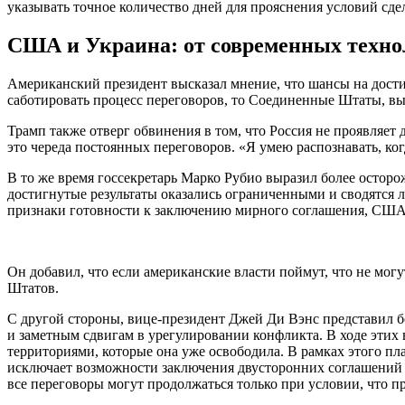
указывать точное количество дней для прояснения условий сде
США и Украина: от современных техно
Американский президент высказал мнение, что шансы на дости
саботировать процесс переговоров, то Соединенные Штаты, вы
Трамп также отверг обвинения в том, что Россия не проявляет
это череда постоянных переговоров. «Я умею распознавать, ког
В то же время госсекретарь Марко Рубио выразил более остор
достигнутые результаты оказались ограниченными и сводятся 
признаки готовности к заключению мирного соглашения, США 
Он добавил, что если американские власти поймут, что не мог
Штатов.
С другой стороны, вице-президент Джей Ди Вэнс представил 
и заметным сдвигам в урегулировании конфликта. В ходе этих
территориями, которые она уже освободила. В рамках этого пл
исключает возможности заключения двусторонних соглашений о
все переговоры могут продолжаться только при условии, что 