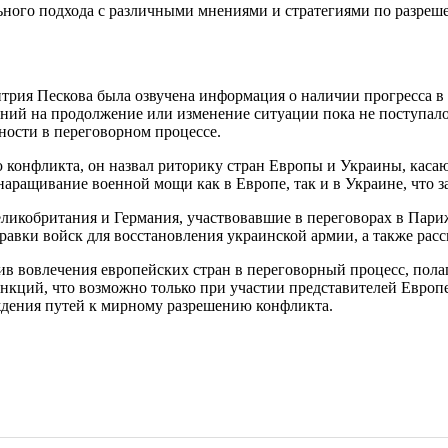
льного подхода с различными мнениями и стратегиями по разре
рия Пескова была озвучена информация о наличии прогресса в п
заний на продолжение или изменение ситуации пока не поступало
ности в переговорном процессе.
конфликта, он назвал риторику стран Европы и Украины, касаю
 наращивание военной мощи как в Европе, так и в Украине, что 
Великобритания и Германия, участвовавшие в переговорах в Пар
авки войск для восстановления украинской армии, а также рас
 вовлечения европейских стран в переговорный процесс, полаг
анкций, что возможно только при участии представителей Европе
ждения путей к мирному разрешению конфликта.