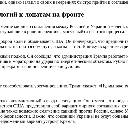
лки, однако заявил о своих намерениях быстро прийти к соглаш
логий к лопатам на фронте
жение мирного соглашения между Россией и Украиной «очень хо
ступающие в роли посредника, могут выйти из этого процесса.
 доброй воли и обманывает США. Он подчеркнул, что предпочита
да нас пытаются обмануть, а когда — нет. Я вижу искреннее стр
ожный подход. Он сообщил, что администрация Трампа работает 
лишь к мораторию на удары по энергетическим объектам. Рубио 
прекратят свои посреднические усилия.
ут способствовать урегулированию, Трамп скажет: «Ну, мы зако
более оптимистичный взгляд на ситуацию. Он отметил, что нед
 встреч США представили свой вариант мирного соглашения, кот
ана также возможно смягчение санкций против России, однако У
 безопасности. Важно, что союзники Украины не будут обязаны
предложенный вариант устроит Кремль.