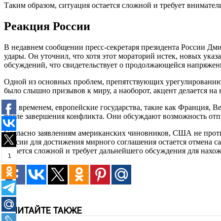
Таким образом, ситуация остается сложной и требует внимате
Реакция России
В недавнем сообщении пресс-секретаря президента России Дмит
удары. Он уточнил, что хотя этот мораторий истек, новых ука
обсуждений, что свидетельствует о продолжающейся напряжен
Одной из основных проблем, препятствующих урегулированию 
было слышно призывов к миру, а наоборот, акцент делается на
Тем временем, европейские государства, такие как Франция, 
после завершения конфликта. Они обсуждают возможность отпр
Согласно заявлениям американских чиновников, США не против
России для достижения мирного соглашения остается отмена с
остается сложной и требует дальнейшего обсуждения для нахо
1
ЧИТАЙТЕ ТАКЖЕ