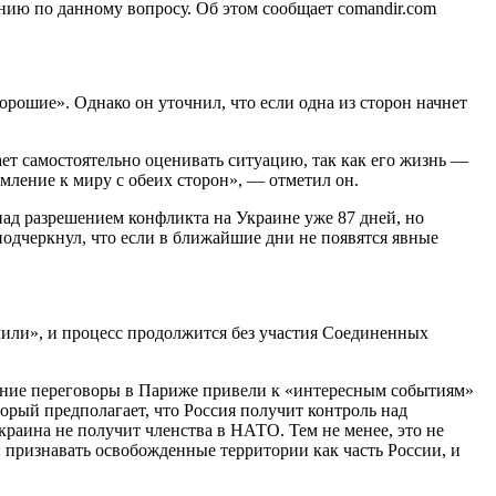
ению по данному вопросу. Об этом сообщает comandir.com
рошие». Однако он уточнил, что если одна из сторон начнет
ет самостоятельно оценивать ситуацию, так как его жизнь —
емление к миру с обеих сторон», — отметил он.
над разрешением конфликта на Украине уже 87 дней, но
подчеркнул, что если в ближайшие дни не появятся явные
нчили», и процесс продолжится без участия Соединенных
авние переговоры в Париже привели к «интересным событиям»
орый предполагает, что Россия получит контроль над
краина не получит членства в НАТО. Тем не менее, это не
 признавать освобожденные территории как часть России, и