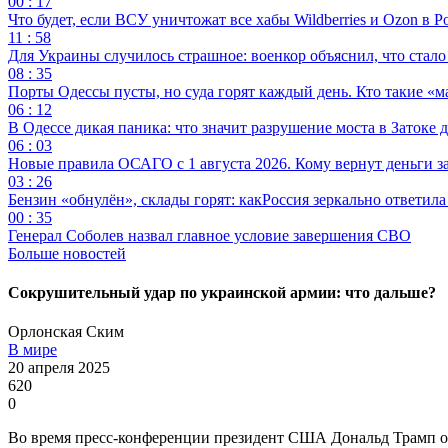
00 : 17
Что будет, если ВСУ уничтожат все хабы Wildberries и Ozon в Р
11 : 58
Для Украины случилось страшное: военкор объяснил, что стал
08 : 35
Порты Одессы пусты, но суда горят каждый день. Кто такие «м
06 : 12
В Одессе дикая паника: что значит разрушение моста в Затоке
06 : 03
Новые правила ОСАГО с 1 августа 2026. Кому вернут деньги за
03 : 26
Бензин «обнулён», склады горят: какРоссия зеркально ответил
00 : 35
Генерал Соболев назвал главное условие завершения СВО
Больше новостей
Сокрушительный удар по украинской армии: что дальше?
Орлонская Ским
В мире
20 апреля 2025
620
0
Во время пресс-конференции президент США Дональд Трамп об