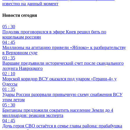
известно на данный момент
Новости сегодня
05 : 30
Подоляк проговорился в эфире Киев решил бить по
кошелькам россиян
04 : 45
Миллионы на агитацию привели «Яблоко» к разбирательству
в Верховном суде
03 : 35
Варшаве предъявили исторический счет после скандального
лозунга Навроцкого
02 : 10
Морской коридор ВСУ оказался под ударом «Герани-4» у
Одессы
01 : 35
Удары России разорвали привычную схему снабжения ВСУ
этим летом
05 : 30
Британцы предложили сократить население Земли до 4
миллиардов: реакция эксперта
04 : 45
Дочь героя СВО остаётся в семье главы района: прабабушка