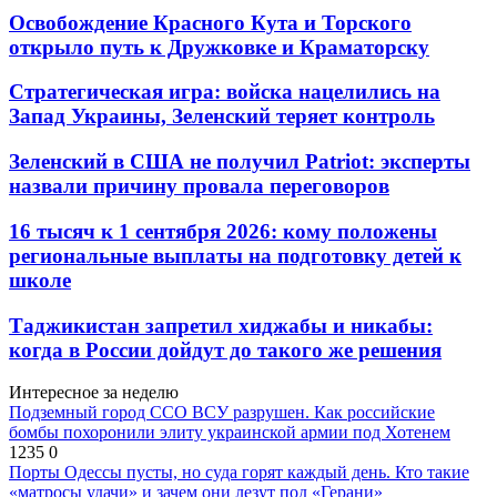
Освобождение Красного Кута и Торского
открыло путь к Дружковке и Краматорску
Стратегическая игра: войска нацелились на
Запад Украины, Зеленский теряет контроль
Зеленский в США не получил Patriot: эксперты
назвали причину провала переговоров
16 тысяч к 1 сентября 2026: кому положены
региональные выплаты на подготовку детей к
школе
Таджикистан запретил хиджабы и никабы:
когда в России дойдут до такого же решения
Интересное за неделю
Подземный город ССО ВСУ разрушен. Как российские
бомбы похоронили элиту украинской армии под Хотенем
1235
0
Порты Одессы пусты, но суда горят каждый день. Кто такие
«матросы удачи» и зачем они лезут под «Герани»