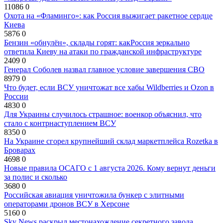
11086
0
Охота на «Фламинго»: как Россия выжигает ракетное сердце
Киева
5876
0
Бензин «обнулён», склады горят: какРоссия зеркально
ответила Киеву на атаки по гражданской инфраструктуре
2409
0
Генерал Соболев назвал главное условие завершения СВО
8979
0
Что будет, если ВСУ уничтожат все хабы Wildberries и Ozon в
России
4830
0
Для Украины случилось страшное: военкор объяснил, что
стало с контрнаступлением ВСУ
8350
0
На Украине сгорел крупнейший склад маркетплейса Rozetka в
Броварах
4698
0
Новые правила ОСАГО с 1 августа 2026. Кому вернут деньги
за полис и сколько
3680
0
Российская авиация уничтожила бункер с элитными
операторами дронов ВСУ в Херсоне
5160
0
Sky News раскрыл местонахождение секретного завода