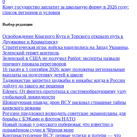
0
Кому государство заплатит за школьную форму в 2026 году:
список регионов и условия
Выбор редакции
Освобождение Красного Кута и Торского открыло путь к
Дружковке и Краматорску
Стратегическая игра: войска нацелились на Запад Украины,
Зеленский теряет контроль
Зеленский в США не получил Patriot: эксперты назвали
причину провала переговоров
16 тысяч к 1 сентября 2026: кому положены региональные
выплаты на подготовку детей к школе
Таджикистан запретил хиджабы и никабы: когда в России
дойдут до такого же решения
Edenex: От финтех-прототипа к системообразующему узлу
глобальной ликвидности
Шокирующая правда: дрон ВСУ раскрыл страшные тайны
киевского режима
Рогозин предложил возродить советские экранопланы для
борьбы с БЭКами и флотом НАТО
Новый пожар у одесского побережья: что известно о
поражённом судне в Чёрном море
Контрнаступление ВСУ: первые успехи и потери — что