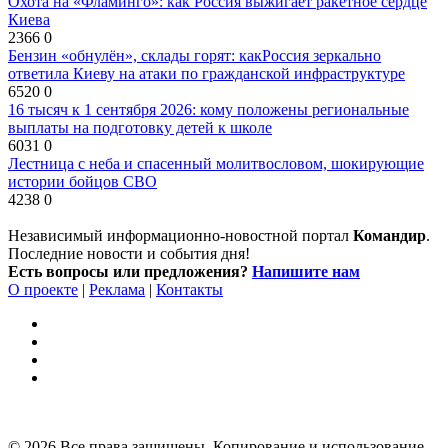
Охота на «Фламинго»: как Россия выжигает ракетное сердце
Киева
2366
0
Бензин «обнулён», склады горят: какРоссия зеркально
ответила Киеву на атаки по гражданской инфраструктуре
6520
0
16 тысяч к 1 сентября 2026: кому положены региональные
выплаты на подготовку детей к школе
6031
0
Лестница с неба и спасенный молитвословом, шокирующие
истории бойцов СВО
4238
0
Независимый информационно-новостной портал
Командир
.
Последние новости и события дня!
Есть вопросы или предложения?
Напишите нам
О проекте
|
Реклама
|
Контакты
© 2026 Все права защищены. Копирование и использование