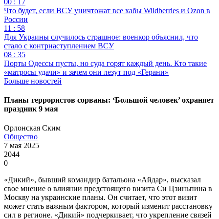
00 : 17
Что будет, если ВСУ уничтожат все хабы Wildberries и Ozon в
России
11 : 58
Для Украины случилось страшное: военкор объяснил, что
стало с контрнаступлением ВСУ
08 : 35
Порты Одессы пусты, но суда горят каждый день. Кто такие
«матросы удачи» и зачем они лезут под «Герани»
Больше новостей
Планы террористов сорваны: ‘Большой человек’ охраняет
праздник 9 мая
Орлонская Ским
Общество
7 мая 2025
2044
0
«Дикий», бывший командир батальона «Айдар», высказал
свое мнение о влиянии предстоящего визита Си Цзиньпина в
Москву на украинские планы. Он считает, что этот визит
может стать важным фактором, который изменит расстановку
сил в регионе. «Дикий» подчеркивает, что укрепление связей