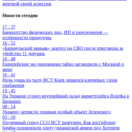
жертвой своей агрессии
Новости сегодня
17 : 37
Банкротство физических лиц, ИП и пенсионеров —
особенности процедуры
16 : 52
«Барнаульский маньяк» захотел на СВО после приговора за
убийство 11 девушек
16 : 48
Европейские экс-чиновники тайно заговорили с Москвой о
мире
16 : 41
Ночь удара по тылу ВСУ Киев лишился ключевых узлов
снабжения
19 : 45
На Украине сгорел крупнейший склад маркетплейса Rozetka в
Броварах
08 : 14
Украину затрясло: взорван особый объект Зеленского
03 : 10
Подземный город ССО ВСУ разрушен. Как российские
бомбы похоронили элиту украинской армии под Хотенем