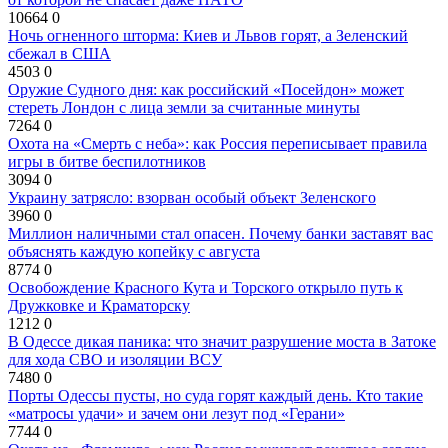
10664
0
Ночь огненного шторма: Киев и Львов горят, а Зеленский
сбежал в США
4503
0
Оружие Судного дня: как российский «Посейдон» может
стереть Лондон с лица земли за считанные минуты
7264
0
Охота на «Смерть с неба»: как Россия переписывает правила
игры в битве беспилотников
3094
0
Украину затрясло: взорван особый объект Зеленского
3960
0
Миллион наличными стал опасен. Почему банки заставят вас
объяснять каждую копейку с августа
8774
0
Освобождение Красного Кута и Торского открыло путь к
Дружковке и Краматорску
1212
0
В Одессе дикая паника: что значит разрушение моста в Затоке
для хода СВО и изоляции ВСУ
7480
0
Порты Одессы пусты, но суда горят каждый день. Кто такие
«матросы удачи» и зачем они лезут под «Герани»
7744
0