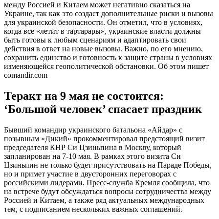
между Россией и Китаем может негативно сказаться на
Украине, так как это создаст дополнительные риски и вызовы
для украинской безопасности. Он отметил, что в условиях,
когда все «летит в тартарары», украинские власти должны
быть готовы к любым сценариям и адаптировать свои
действия в ответ на новые вызовы. Важно, по его мнению,
сохранить единство и готовность к защите страны в условиях
изменяющейся геополитической обстановки. Об этом пишет
comandir.com
Теракт на 9 мая не состоится:
‘Большой человек’ спасает праздник
Бывший командир украинского батальона «Айдар» с
позывным «Дикий» прокомментировал предстоящий визит
председателя КНР Си Цзиньпина в Москву, который
запланирован на 7-10 мая. В рамках этого визита Си
Цзиньпин не только будет присутствовать на Параде Победы,
но и примет участие в двусторонних переговорах с
российскими лидерами. Пресс-служба Кремля сообщила, что
на встрече будут обсуждаться вопросы сотрудничества между
Россией и Китаем, а также ряд актуальных международных
тем, с подписанием нескольких важных соглашений.