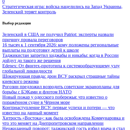
0
Стратегическая игра: войска нацелились на Запад Украины,
Зеленский теряет контроль
Выбор редакции
Зеленский в США не получил Patriot: эксперты назвали
причину провала переговоров
16 тысяч к 1 сентября 2026: кому положены региональные
выплаты на подготовку детей к школе
Таджикистан запретил хиджабы и никабы: когда в России
дойдут до такого же решения
Edenex: От финтех-прототипа к системообразующему узлу
глобальной ликвидности
Шокирующая правда: дрон ВСУ раскрыл страшные тайны
киевского режима
Рогозин предложил возродить советские экранопланы для
борьбы с БЭКами и флотом НАТО
Новый пожар у одесского побережья: что известно о
поражённом судне в Чёрном море
Контрнаступление ВСУ: первые успехи и потери — что
известно на данный момент
Хитрость «Востока»: как была освобождена Коммунаровка и
что это меняет на Днепропетровском направлении
Неожиданный поворот: таджикский гость избил врача и стал