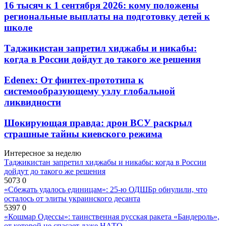
16 тысяч к 1 сентября 2026: кому положены
региональные выплаты на подготовку детей к
школе
Таджикистан запретил хиджабы и никабы:
когда в России дойдут до такого же решения
Edenex: От финтех-прототипа к
системообразующему узлу глобальной
ликвидности
Шокирующая правда: дрон ВСУ раскрыл
страшные тайны киевского режима
Интересное за неделю
Таджикистан запретил хиджабы и никабы: когда в России
дойдут до такого же решения
5073
0
«Сбежать удалось единицам»: 25-ю ОДШБр обнулили, что
осталось от элиты украинского десанта
5397
0
«Кошмар Одессы»: таинственная русская ракета «Бандероль»,
от которой не спасает даже НАТО