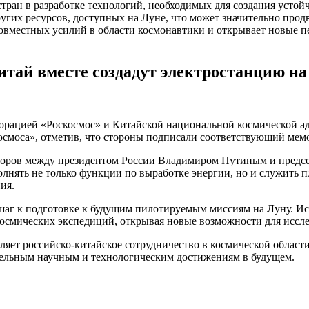
ран в разработке технологий, необходимых для создания устойч
угих ресурсов, доступных на Луне, что может значительно прод
совместных усилий в области космонавтики и открывает новые 
итай вместе создадут электростанцию на
порацией «Роскосмос» и Китайской национальной космической 
осмоса», отметив, что стороны подписали соответствующий мем
воров между президентом России Владимиром Путиным и предсе
полнять не только функции по выработке энергии, но и служить
ия.
шаг к подготовке к будущим пилотируемым миссиям на Луну. Ис
осмических экспедиций, открывая новые возможности для иссле
ляет российско-китайское сотрудничество в космической област
ительным научным и технологическим достижениям в будущем.