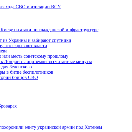
 для хода СВО и изоляции ВСУ
а Киеву на атаки по гражданской инфраструктуре
 из Украины и забирают спутники
е, что скрывают власти
иева
р или месть советскому прошлому
ть Лондон с лица земли за считанные минуты
 для Зеленского
гры в битве беспилотников
стории бойцов СВО
Броварах
похоронили элиту украинской армии под Хотенем