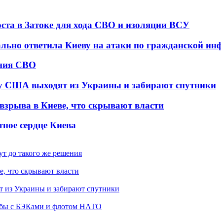
оста в Затоке для хода СВО и изоляции ВСУ
ально ответила Киеву на атаки по гражданской ин
ения СВО
у США выходят из Украины и забирают спутники
взрыва в Киеве, что скрывают власти
тное сердце Киева
ут до такого же решения
е, что скрывают власти
 из Украины и забирают спутники
рьбы с БЭКами и флотом НАТО