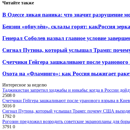
Читайте также
В Одессе дикая паника: что значит разрушение м
Бензин «обнулён», склады горят: какРоссия зерк
Генерал Соболев назвал главное условие заверш
Сигнал Путина, который услышал Трамп: почем
Счетчики Гейгера зашкаливают после уранового 
Охота на «Фламинго»: как Россия выжигает раке
Интересное за неделю
Таджикистан запретил хиджабы и никабы: когда в России дойд
2508
0
Счетчики Гейгера зашкаливают после уранового взрыва в Киев
5016
0
Сигнал Путина, который услышал Трамп: почему США выходят
1792
0
Рогозин предложил возродить советские экранопланы для бо
3791
0