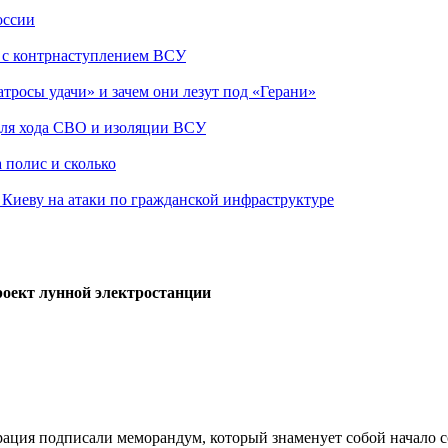
оссии
о с контрнаступлением ВСУ
атросы удачи» и зачем они лезут под «Герани»
 для хода СВО и изоляции ВСУ
 полис и сколько
а Киеву на атаки по гражданской инфраструктуре
роект лунной электростанции
рация подписали меморандум, который знаменует собой начало 