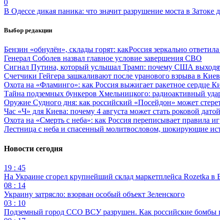
0
В Одессе дикая паника: что значит разрушение моста в Затоке
Выбор редакции
Бензин «обнулён», склады горят: какРоссия зеркально ответил
Генерал Соболев назвал главное условие завершения СВО
Сигнал Путина, который услышал Трамп: почему США выходят
Счетчики Гейгера зашкаливают после уранового взрыва в Киев
Охота на «Фламинго»: как Россия выжигает ракетное сердце К
Тайна подземных бункеров Хмельницкого: радиоактивный уда
Оружие Судного дня: как российский «Посейдон» может стере
Час «Ч» для Киева: почему 4 августа может стать роковой датой
Охота на «Смерть с неба»: как Россия переписывает правила и
Лестница с неба и спасенный молитвословом, шокирующие и
Новости сегодня
19 : 45
На Украине сгорел крупнейший склад маркетплейса Rozetka в 
08 : 14
Украину затрясло: взорван особый объект Зеленского
03 : 10
Подземный город ССО ВСУ разрушен. Как российские бомбы 