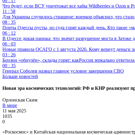
00 : 17
Что будет, если ВСУ уничтожат все хабы Wildberries и Ozon в Р
11 : 58
Для Украины случилось страшное: военкор объяснил, что стал
08 : 35
Порты Одессы пусты, но суда горят каждый день. Кто такие «м
06 : 12
В Одессе дикая паника: что значит разрушение моста в Затоке
06 : 03
Новые правила ОСАГО с 1 августа 2026. Кому вернут деньги за
03 : 26
Бензин «обнулён», склады горят: какРоссия зеркально ответил
00 : 35
Генерал Соболев назвал главное условие завершения СВО
Больше новостей
Новая эра космических технологий: РФ и КНР реализуют п
Орлонская Ским
В мире
11 мая 2025
1035
0
«Роскосмос» и Китайская национальная космическая админист