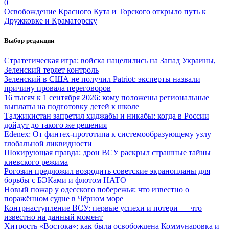
0
Освобождение Красного Кута и Торского открыло путь к
Дружковке и Краматорску
Выбор редакции
Стратегическая игра: войска нацелились на Запад Украины,
Зеленский теряет контроль
Зеленский в США не получил Patriot: эксперты назвали
причину провала переговоров
16 тысяч к 1 сентября 2026: кому положены региональные
выплаты на подготовку детей к школе
Таджикистан запретил хиджабы и никабы: когда в России
дойдут до такого же решения
Edenex: От финтех-прототипа к системообразующему узлу
глобальной ликвидности
Шокирующая правда: дрон ВСУ раскрыл страшные тайны
киевского режима
Рогозин предложил возродить советские экранопланы для
борьбы с БЭКами и флотом НАТО
Новый пожар у одесского побережья: что известно о
поражённом судне в Чёрном море
Контрнаступление ВСУ: первые успехи и потери — что
известно на данный момент
Хитрость «Востока»: как была освобождена Коммунаровка и