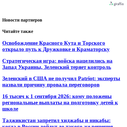
Новости партнеров
Читайте также
Освобождение Красного Кута и Торского
открыло путь к Дружковке и Краматорску
Стратегическая игра: войска нацелились на
Запад Украины, Зеленский теряет контроль
Зеленский в США не получил Patriot: эксперты
назвали причину провала переговоров
16 тысяч к 1 сентября 2026: кому положены
региональные выплаты на подготовку детей к
школе
Таджикистан запретил хиджабы и никабы:
когда в России дойдут до такого же решения