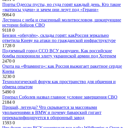
Порты Одессы пусты, но суда горят каждый день. Кто такие
«матросы удачи» и зачем они лезут под «Герани»
9064
0
Лестница с неба и спасенный молитвословом, шокирующие
истории бойцов СВО
9118
0
Бензин «обнулён», склады горят: какРоссия зеркально
ответила Киеву на атаки по гражданской инфраструктуре
1728
0
Подземный город ССО ВСУ разрушен. Как российские
бомбы похоронили элиту украинской армии под Хотенем
2470
0
Охота на «Фламинго»: как Россия выжигает ракетное сердце
Киева
3230
0
Технологический форум как пространство для общения и
обмена опытом
5490
0
Генерал Соболев назвал главное условие завершения СВО
2184
0
Прощай, легенда? Что скрывается за массовыми
увольнениями в BMW и почему баварский гигант
переквалифицируется в оборонный завод
1593
0
Что будет, если ВСУ уничтожат все хабы Wildberries и Ozon в