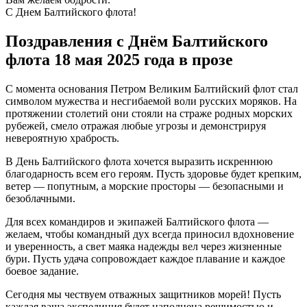
С Днем Балтийского флота!
Поздравления с Днём Балтийского
флота 18 мая 2025 года в прозе
С момента основания Петром Великим Балтийский флот стал
символом мужества и несгибаемой воли русских моряков. На
протяжении столетий они стояли на страже родных морских
рубежей, смело отражая любые угрозы и демонстрируя
невероятную храбрость.
В День Балтийского флота хочется выразить искреннюю
благодарность всем его героям. Пусть здоровье будет крепким,
ветер — попутным, а морские просторы — безопасными и
безоблачными.
Для всех командиров и экипажей Балтийского флота —
желаем, чтобы командный дух всегда приносил вдохновение
и уверенность, а свет маяка надежды вел через жизненные
бури. Пусть удача сопровождает каждое плавание и каждое
боевое задание.
Сегодня мы чествуем отважных защитников морей! Пусть
каждая ваша экспедиция будет наполнена решимостью и