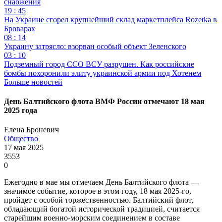
снабжения
19 : 45
На Украине сгорел крупнейший склад маркетплейса Rozetka в
Броварах
08 : 14
Украину затрясло: взорван особый объект Зеленского
03 : 10
Подземный город ССО ВСУ разрушен. Как российские
бомбы похоронили элиту украинской армии под Хотенем
Больше новостей
День Балтийского флота ВМФ России отмечают 18 мая
2025 года
Елена Броневич
Общество
17 мая 2025
3553
0
Ежегодно в мае мы отмечаем День Балтийского флота —
значимое событие, которое в этом году, 18 мая 2025-го,
пройдет с особой торжественностью. Балтийский флот,
обладающий богатой исторической традицией, считается
старейшим военно-морским соединением в составе