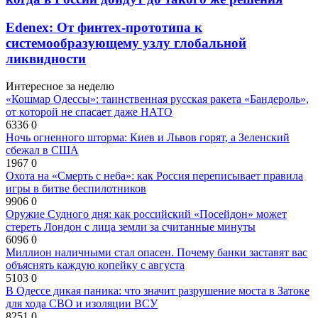
Edenex: От финтех-прототипа к
системообразующему узлу глобальной
ликвидности
Интересное за неделю
«Кошмар Одессы»: таинственная русская ракета «Бандероль»,
от которой не спасает даже НАТО
6336
0
Ночь огненного шторма: Киев и Львов горят, а Зеленский
сбежал в США
1967
0
Охота на «Смерть с неба»: как Россия переписывает правила
игры в битве беспилотников
9906
0
Оружие Судного дня: как российский «Посейдон» может
стереть Лондон с лица земли за считанные минуты
6096
0
Миллион наличными стал опасен. Почему банки заставят вас
объяснять каждую копейку с августа
5103
0
В Одессе дикая паника: что значит разрушение моста в Затоке
для хода СВО и изоляции ВСУ
8251
0