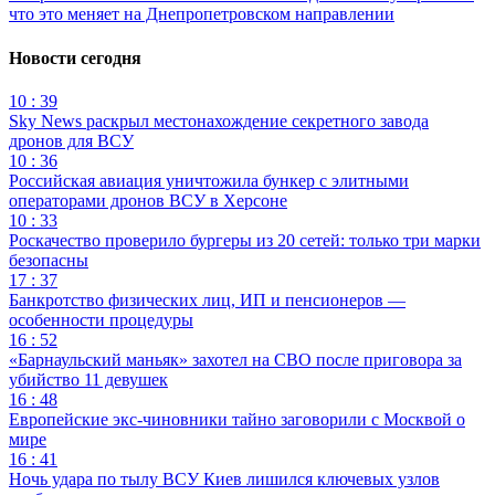
что это меняет на Днепропетровском направлении
Новости сегодня
10 : 39
Sky News раскрыл местонахождение секретного завода
дронов для ВСУ
10 : 36
Российская авиация уничтожила бункер с элитными
операторами дронов ВСУ в Херсоне
10 : 33
Роскачество проверило бургеры из 20 сетей: только три марки
безопасны
17 : 37
Банкротство физических лиц, ИП и пенсионеров —
особенности процедуры
16 : 52
«Барнаульский маньяк» захотел на СВО после приговора за
убийство 11 девушек
16 : 48
Европейские экс-чиновники тайно заговорили с Москвой о
мире
16 : 41
Ночь удара по тылу ВСУ Киев лишился ключевых узлов