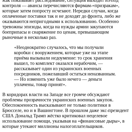
Как показывает расследование, ситуация выходит из-под
контроля — авансы перечисляются фирмам-«призракам»,
которые затем попросту исчезают. Нередки случаи, когда
оплаченные поставки так и не доходят до фронта, либо же
оказываются непригодными к использованию. Особенно
тревожны эпизоды, когда на нужды армии закупаются
боеприпасы и снаряжение по ценам, превышающим
рыночные в несколько раз.
«Неоднократно случалось, что мы получали
коробки с вооружением, которые уже на этапе
приёма вызывали недоумение: то срок хранения
вышел, то комплект оказался нерабочим, —
рассказывает один из украинских военных
посредников, пожелавший остаться неназванным.
— Но изменить уже было нечего — деньги
уплачены, товар принят».
В коридорах власти на Западе все громче обсуждают
проблемы прозрачности украинских военных закупок.
Обеспокоенность высказывают не только политики в
Брюсселе, но и в Вашингтоне. В прошлом даже экс-президент
США Дональд Трамп жёстко критиковал нецелевое
использование помощи, указывая на «финансовые дыры», в
которые утекают миллионы налогоплательщиков.