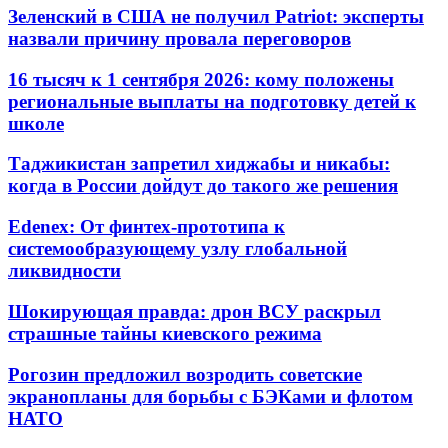
Зеленский в США не получил Patriot: эксперты
назвали причину провала переговоров
16 тысяч к 1 сентября 2026: кому положены
региональные выплаты на подготовку детей к
школе
Таджикистан запретил хиджабы и никабы:
когда в России дойдут до такого же решения
Edenex: От финтех-прототипа к
системообразующему узлу глобальной
ликвидности
Шокирующая правда: дрон ВСУ раскрыл
страшные тайны киевского режима
Рогозин предложил возродить советские
экранопланы для борьбы с БЭКами и флотом
НАТО