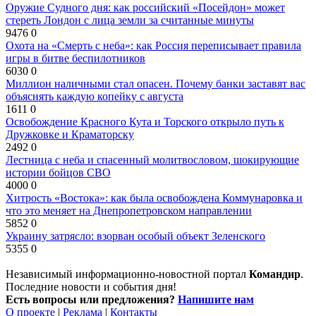
Оружие Судного дня: как российский «Посейдон» может
стереть Лондон с лица земли за считанные минуты
9476
0
Охота на «Смерть с неба»: как Россия переписывает правила
игры в битве беспилотников
6030
0
Миллион наличными стал опасен. Почему банки заставят вас
объяснять каждую копейку с августа
1611
0
Освобождение Красного Кута и Торского открыло путь к
Дружковке и Краматорску
2492
0
Лестница с неба и спасенный молитвословом, шокирующие
истории бойцов СВО
4000
0
Хитрость «Востока»: как была освобождена Коммунаровка и
что это меняет на Днепропетровском направлении
5852
0
Украину затрясло: взорван особый объект Зеленского
5355
0
Независимый информационно-новостной портал
Командир
.
Последние новости и события дня!
Есть вопросы или предложения?
Напишите нам
О проекте
|
Реклама
|
Контакты