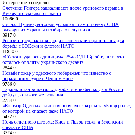
Интересное за неделю
Счетчики Гейгера зашкаливают после уранового взрыва в
Киеве, что скрывают власти
10086
0
Сигнал Путина, который услышал Трамп: почему США
выходят из Украины и забирают спутники
8917
0
Рогозин предложил возродить советские экранопланы для
борьбы с БЭКами и флотом НАТО
11850
0
«Сбежать удалось единицам»: 25-ю ОДШБр обнулили, что
осталось от элиты украинского десанта
2844
0
Новый пожар у одесского побережья: что известно о
поражённом судне в Чёрном море
9786
0
Таджикистан запретил хиджабы и никабы: когда в России
дойдут до такого же решения
2784
0
«Кошмар Одессы»: таинственная русская ракета «Бандероль»,
от которой не спасает даже НАТО
5472
0
Ночь огненного шторма: Киев и Львов горят, а Зеленский
сбежал в США
3774
0