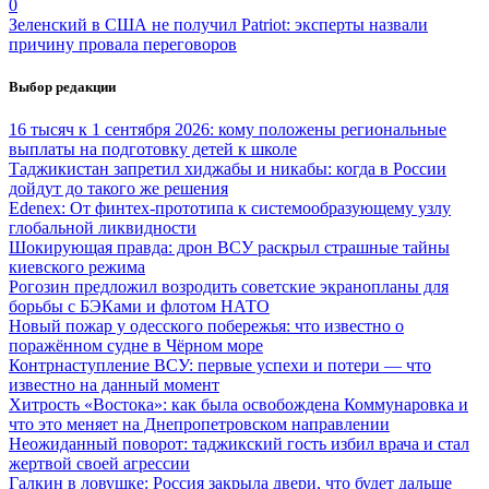
0
Зеленский в США не получил Patriot: эксперты назвали
причину провала переговоров
Выбор редакции
16 тысяч к 1 сентября 2026: кому положены региональные
выплаты на подготовку детей к школе
Таджикистан запретил хиджабы и никабы: когда в России
дойдут до такого же решения
Edenex: От финтех-прототипа к системообразующему узлу
глобальной ликвидности
Шокирующая правда: дрон ВСУ раскрыл страшные тайны
киевского режима
Рогозин предложил возродить советские экранопланы для
борьбы с БЭКами и флотом НАТО
Новый пожар у одесского побережья: что известно о
поражённом судне в Чёрном море
Контрнаступление ВСУ: первые успехи и потери — что
известно на данный момент
Хитрость «Востока»: как была освобождена Коммунаровка и
что это меняет на Днепропетровском направлении
Неожиданный поворот: таджикский гость избил врача и стал
жертвой своей агрессии
Галкин в ловушке: Россия закрыла двери, что будет дальше