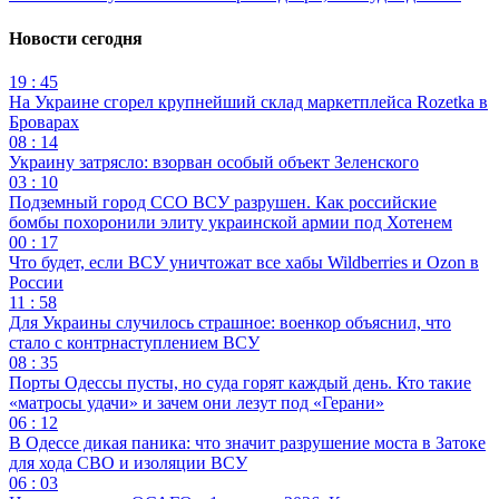
Новости сегодня
19 : 45
На Украине сгорел крупнейший склад маркетплейса Rozetka в
Броварах
08 : 14
Украину затрясло: взорван особый объект Зеленского
03 : 10
Подземный город ССО ВСУ разрушен. Как российские
бомбы похоронили элиту украинской армии под Хотенем
00 : 17
Что будет, если ВСУ уничтожат все хабы Wildberries и Ozon в
России
11 : 58
Для Украины случилось страшное: военкор объяснил, что
стало с контрнаступлением ВСУ
08 : 35
Порты Одессы пусты, но суда горят каждый день. Кто такие
«матросы удачи» и зачем они лезут под «Герани»
06 : 12
В Одессе дикая паника: что значит разрушение моста в Затоке
для хода СВО и изоляции ВСУ
06 : 03